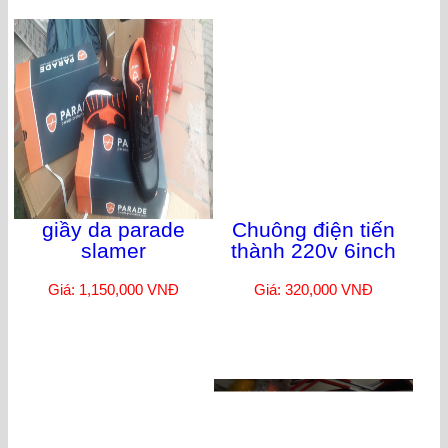
Thiết bị rửa mắt di
Đầu báo khói wifi
động, dung tích 53L
(có kèm xe đẩy
Giá: 350,000 VNĐ
+Thùng nhựa)
Giá: 4,600,000 VNĐ