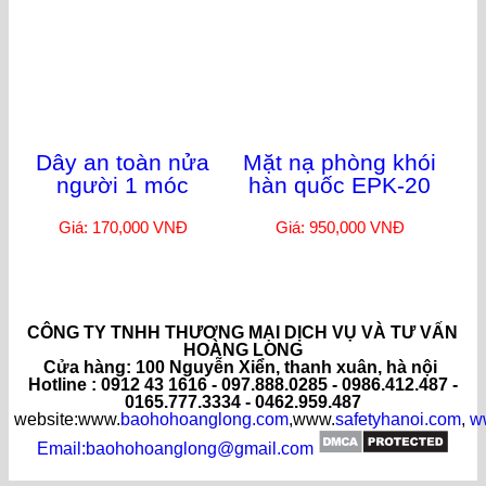
áo khoác choàng
Mặt nạ và ống thở
trong kho lạnh
Giá: 4,000,000 VNĐ
Giá: 0 VNĐ
Dây an toàn nửa
Mặt nạ phòng khói
người 1 móc
hàn quốc EPK-20