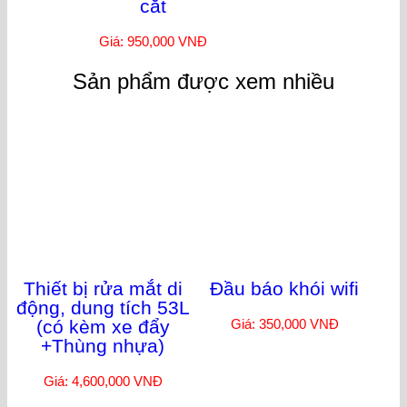
Găng tay chịu nhiệt 900 độ vải
Aramid + Kevla + visco chống
cắt
Giá: 950,000 VNĐ
Sản phẩm được xem nhiều