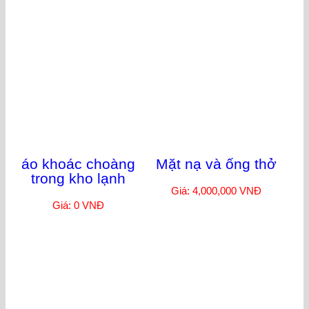
tạp dề chống hóa
Giày jogger jumper
chất màu xanh
s3 chống tĩnh điện
dương
Giá: 750,000 VNĐ
Giá: 120,000 VNĐ