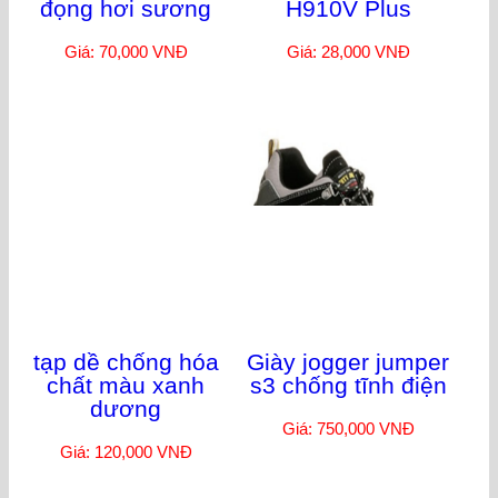
Face shield mạng
khẩu trang phòng
che mặt y tế chống
bụi mịn có van thở
đọng hơi sương
H910V Plus
Giá: 70,000 VNĐ
Giá: 28,000 VNĐ