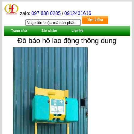
zalo:
097 888 0285
/
0912431616
Trang chủ
Sản phẩm
Liên hệ
Đồ bảo hộ lao động thông dụng