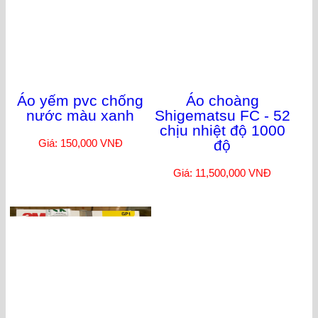
giầy da parade
Chuông điện tiến
slamer
thành 220v 6inch
Giá: 1,150,000 VNĐ
Giá: 320,000 VNĐ
Áo yếm pvc chống
Áo choàng
nước màu xanh
Shigematsu FC - 52
chịu nhiệt độ 1000