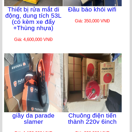
Thiết bị rửa mắt di
Đầu báo khói wifi
động, dung tích 53L
(có kèm xe đẩy
Giá: 350,000 VNĐ
+Thùng nhựa)
Giá: 4,600,000 VNĐ
giầy da parade
Chuông điện tiến
slamer
thành 220v 6inch