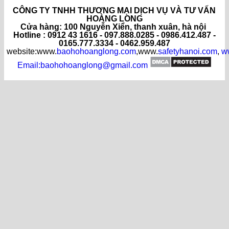
CÔNG TY TNHH THƯƠNG MẠI DỊCH VỤ VÀ TƯ VẤN
HOÀNG LONG
C
ửa hàng
: 100 Nguyễn Xiển, thanh xuân, hà nội
Hotline : 0912 43 1616 - 097.888.0285 - 0986.412.487 -
0165.777.3334 - 0462.959.487
website:www.
baohohoanglong.com
,www.
safetyhanoi.com
,
w
Email:baohohoanglong@gmail.com