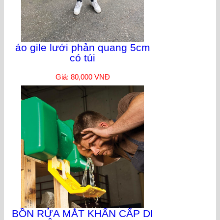
áo gile lưới phản quang 5cm
có túi
Giá: 80,000 VNĐ
BỒN RỬA MẮT KHẨN CẤP DI