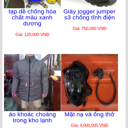
tạp dề chống hóa
Giày jogger jumper
chất màu xanh
s3 chống tĩnh điện
dương
Giá: 750,000 VNĐ
Giá: 120,000 VNĐ
áo khoác choàng
Mặt nạ và ống thở
trong kho lạnh
Giá: 4,000,000 VNĐ