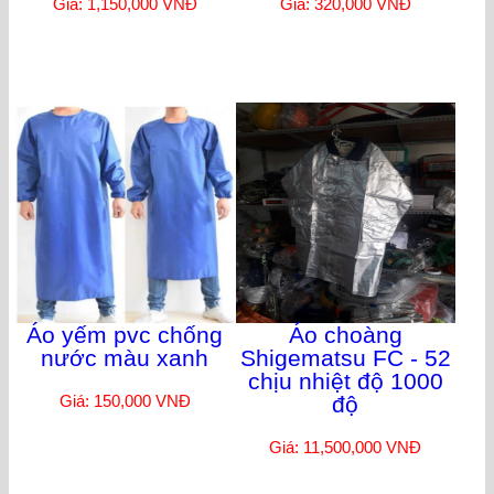
Giá: 1,150,000 VNĐ
Giá: 320,000 VNĐ
Áo yếm pvc chống
Áo choàng
nước màu xanh
Shigematsu FC - 52
chịu nhiệt độ 1000
Giá: 150,000 VNĐ
độ
Giá: 11,500,000 VNĐ