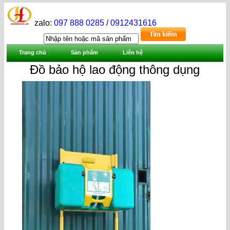
zalo:
097 888 0285
/
0912431616
Trang chủ
Sản phẩm
Liên hệ
Đồ bảo hộ lao động thông dụng