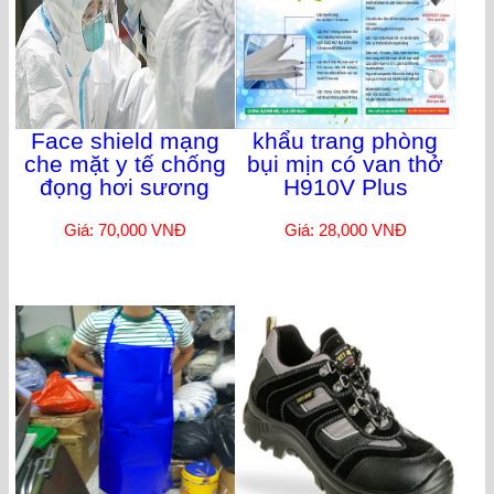
Face shield mạng
khẩu trang phòng
che mặt y tế chống
bụi mịn có van thở
đọng hơi sương
H910V Plus
Giá: 70,000 VNĐ
Giá: 28,000 VNĐ