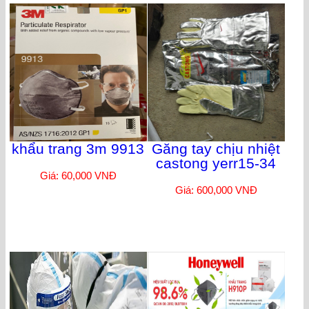
khẩu trang 3m 9913
Găng tay chịu nhiệt
castong yerr15-34
Giá: 60,000 VNĐ
Giá: 600,000 VNĐ