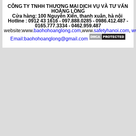
CÔNG TY TNHH THƯƠNG MẠI DỊCH VỤ VÀ TƯ VẤN
HOÀNG LONG
C
ửa hàng
: 100 Nguyễn Xiển, thanh xuân, hà nội
Hotline : 0912 43 1616 - 097.888.0285 - 0986.412.487 -
0165.777.3334 - 0462.959.487
website:www.
baohohoanglong.com
,www.
safetyhanoi.com
,
w
Email:baohohoanglong@gmail.com