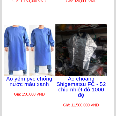
Giá: 1,150,000 VNĐ
Giá: 320,000 VNĐ
Áo yếm pvc chống
Áo choàng
nước màu xanh
Shigematsu FC - 52
chịu nhiệt độ 1000
Giá: 150,000 VNĐ
độ
Giá: 11,500,000 VNĐ