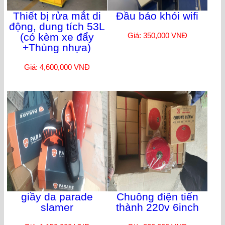
Thiết bị rửa mắt di
Đầu báo khói wifi
động, dung tích 53L
(có kèm xe đẩy
Giá: 350,000 VNĐ
+Thùng nhựa)
Giá: 4,600,000 VNĐ
giầy da parade
Chuông điện tiến
slamer
thành 220v 6inch