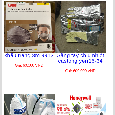
khẩu trang 3m 9913
Găng tay chịu nhiệt
castong yerr15-34
Giá: 60,000 VNĐ
Giá: 600,000 VNĐ