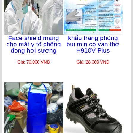
Face shield mạng
khẩu trang phòng
che mặt y tế chống
bụi mịn có van thở
đọng hơi sương
H910V Plus
Giá: 70,000 VNĐ
Giá: 28,000 VNĐ