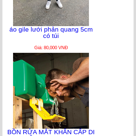
áo gile lưới phản quang 5cm
có túi
Giá: 80,000 VNĐ
BỒN RỬA MẮT KHẨN CẤP DI