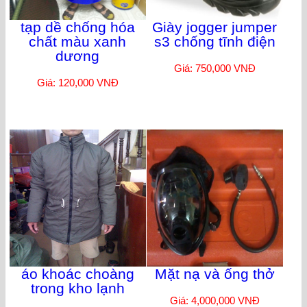
tạp dề chống hóa
Giày jogger jumper
chất màu xanh
s3 chống tĩnh điện
dương
Giá: 750,000 VNĐ
Giá: 120,000 VNĐ
áo khoác choàng
Mặt nạ và ống thở
trong kho lạnh
Giá: 4,000,000 VNĐ