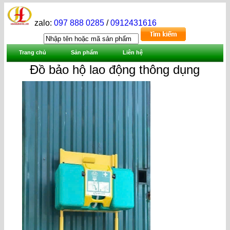
zalo:
097 888 0285
/
0912431616
Trang chủ
Sản phẩm
Liên hệ
Đồ bảo hộ lao động thông dụng