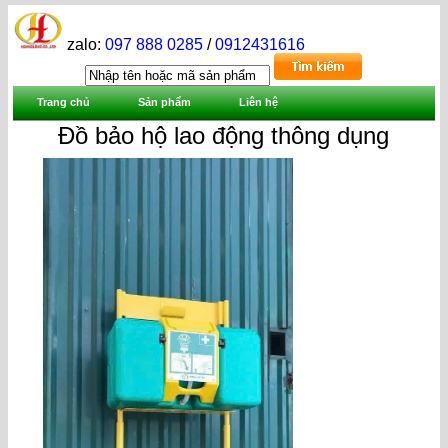
zalo:
097 888 0285
/
0912431616
Trang chủ
Sản phẩm
Liên hệ
Đồ bảo hộ lao động thông dụng