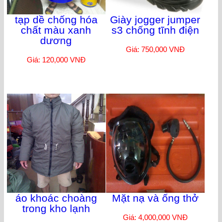
tạp dề chống hóa
Giày jogger jumper
chất màu xanh
s3 chống tĩnh điện
dương
Giá: 750,000 VNĐ
Giá: 120,000 VNĐ
áo khoác choàng
Mặt nạ và ống thở
trong kho lạnh
Giá: 4,000,000 VNĐ