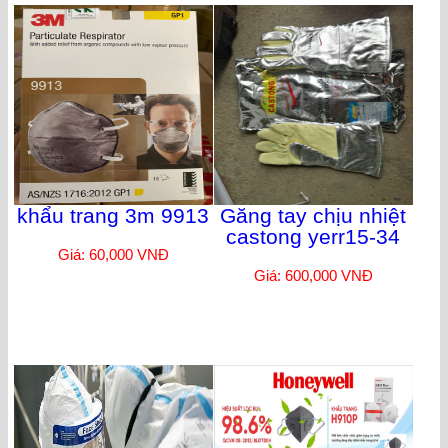
khẩu trang 3m 9913
Găng tay chịu nhiệt
castong yerr15-34
Giá: 60,000 VNĐ
Giá: 600,000 VNĐ