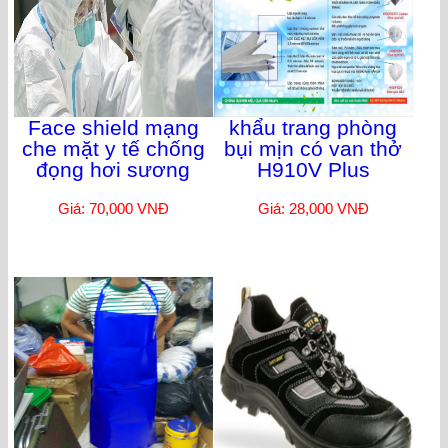
Face shield mạng
khẩu trang phòng
che mặt y tế chống
bụi mịn có van thở
đọng hơi sương
H910V Plus
Giá: 70,000 VNĐ
Giá: 28,000 VNĐ