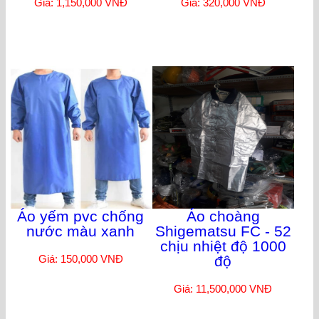
Giá: 1,150,000 VNĐ
Giá: 320,000 VNĐ
Áo yếm pvc chống
Áo choàng
nước màu xanh
Shigematsu FC - 52
chịu nhiệt độ 1000
Giá: 150,000 VNĐ
độ
Giá: 11,500,000 VNĐ