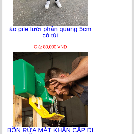
áo gile lưới phản quang 5cm
có túi
Giá: 80,000 VNĐ
BỒN RỬA MẮT KHẨN CẤP DI