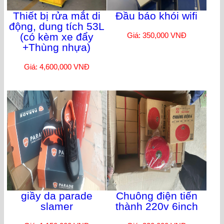
Thiết bị rửa mắt di
Đầu báo khói wifi
động, dung tích 53L
(có kèm xe đẩy
Giá: 350,000 VNĐ
+Thùng nhựa)
Giá: 4,600,000 VNĐ
giầy da parade
Chuông điện tiến
slamer
thành 220v 6inch