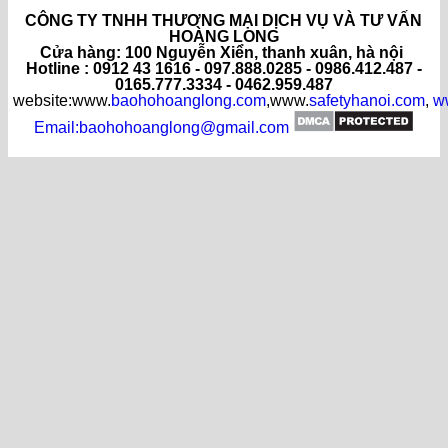
CÔNG TY TNHH THƯƠNG MẠI DỊCH VỤ VÀ TƯ VẤN
HOÀNG LONG
C
ửa hàng
: 100 Nguyễn Xiển, thanh xuân, hà nội
Hotline : 0912 43 1616 - 097.888.0285 - 0986.412.487 -
0165.777.3334 - 0462.959.487
website:www.
baohohoanglong.com
,www.
safetyhanoi.com
,
w
Email:baohohoanglong@gmail.com