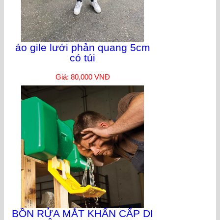
áo gile lưới phản quang 5cm
có túi
Giá: 80,000 VNĐ
BỒN RỬA MẮT KHẨN CẤP DI