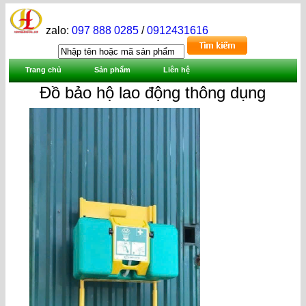
zalo:
097 888 0285
/
0912431616
Trang chủ
Sản phẩm
Liên hệ
Đồ bảo hộ lao động thông dụng