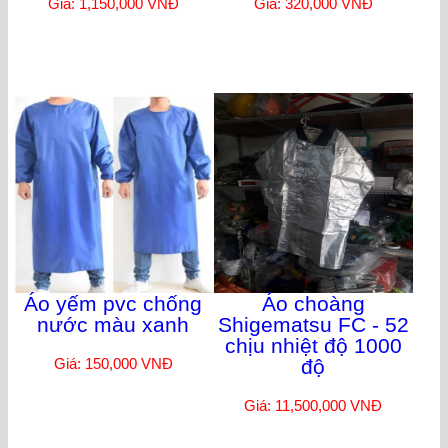
Giá: 1,150,000 VNĐ
Giá: 320,000 VNĐ
Áo yếm pvc chống
Áo choàng
nước màu xanh
Shigematsu FC - 52
chịu nhiệt độ 1000
Giá: 150,000 VNĐ
độ
Giá: 11,500,000 VNĐ