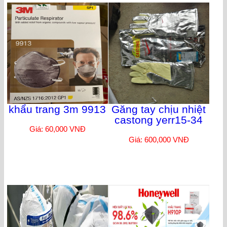
khẩu trang 3m 9913
Găng tay chịu nhiệt
castong yerr15-34
Giá: 60,000 VNĐ
Giá: 600,000 VNĐ