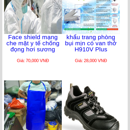
Face shield mạng
khẩu trang phòng
che mặt y tế chống
bụi mịn có van thở
đọng hơi sương
H910V Plus
Giá: 70,000 VNĐ
Giá: 28,000 VNĐ