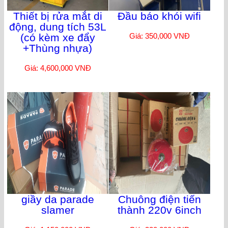
Thiết bị rửa mắt di
Đầu báo khói wifi
động, dung tích 53L
(có kèm xe đẩy
Giá: 350,000 VNĐ
+Thùng nhựa)
Giá: 4,600,000 VNĐ
giầy da parade
Chuông điện tiến
slamer
thành 220v 6inch