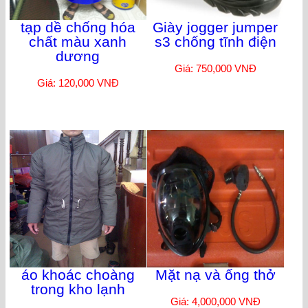
tạp dề chống hóa
Giày jogger jumper
chất màu xanh
s3 chống tĩnh điện
dương
Giá: 750,000 VNĐ
Giá: 120,000 VNĐ
áo khoác choàng
Mặt nạ và ống thở
trong kho lạnh
Giá: 4,000,000 VNĐ