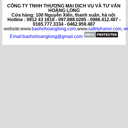
CÔNG TY TNHH THƯƠNG MẠI DỊCH VỤ VÀ TƯ VẤN
HOÀNG LONG
C
ửa hàng
: 100 Nguyễn Xiển, thanh xuân, hà nội
Hotline : 0912 43 1616 - 097.888.0285 - 0986.412.487 -
0165.777.3334 - 0462.959.487
website:www.
baohohoanglong.com
,www.
safetyhanoi.com
,
w
Email:baohohoanglong@gmail.com