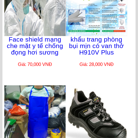
Face shield mạng
khẩu trang phòng
che mặt y tế chống
bụi mịn có van thở
đọng hơi sương
H910V Plus
Giá: 70,000 VNĐ
Giá: 28,000 VNĐ