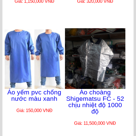
Giá: 1,150,000 VNĐ
Giá: 320,000 VNĐ
Áo yếm pvc chống
Áo choàng
nước màu xanh
Shigematsu FC - 52
chịu nhiệt độ 1000
Giá: 150,000 VNĐ
độ
Giá: 11,500,000 VNĐ