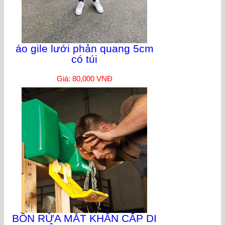
áo gile lưới phản quang 5cm
có túi
Giá: 80,000 VNĐ
BỒN RỬA MẮT KHẨN CẤP DI