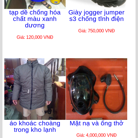
tạp dề chống hóa
Giày jogger jumper
chất màu xanh
s3 chống tĩnh điện
dương
Giá: 750,000 VNĐ
Giá: 120,000 VNĐ
áo khoác choàng
Mặt nạ và ống thở
trong kho lạnh
Giá: 4,000,000 VNĐ