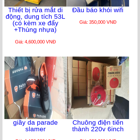
Thiết bị rửa mắt di
Đầu báo khói wifi
động, dung tích 53L
(có kèm xe đẩy
Giá: 350,000 VNĐ
+Thùng nhựa)
Giá: 4,600,000 VNĐ
giầy da parade
Chuông điện tiến
slamer
thành 220v 6inch