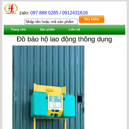
zalo:
097 888 0285
/
0912431616
Trang chủ
Sản phẩm
Liên hệ
Đồ bảo hộ lao động thông dụng