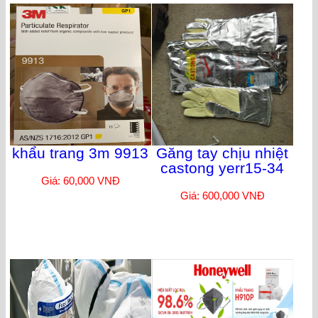
khẩu trang 3m 9913
Găng tay chịu nhiệt
castong yerr15-34
Giá: 60,000 VNĐ
Giá: 600,000 VNĐ