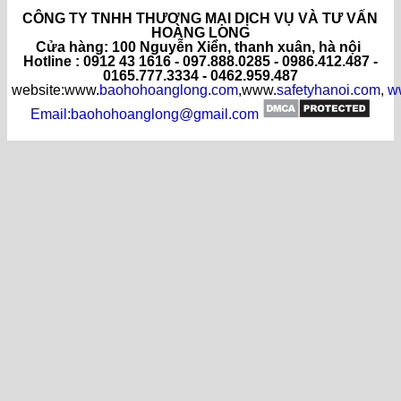
CÔNG TY TNHH THƯƠNG MẠI DỊCH VỤ VÀ TƯ VẤN
HOÀNG LONG
C
ửa hàng
: 100 Nguyễn Xiển, thanh xuân, hà nội
Hotline : 0912 43 1616 - 097.888.0285 - 0986.412.487 -
0165.777.3334 - 0462.959.487
website:www.
baohohoanglong.com
,www.
safetyhanoi.com
,
w
Email:baohohoanglong@gmail.com