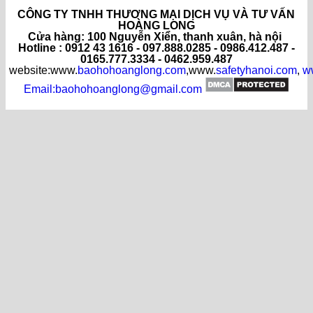
CÔNG TY TNHH THƯƠNG MẠI DỊCH VỤ VÀ TƯ VẤN
HOÀNG LONG
C
ửa hàng
: 100 Nguyễn Xiển, thanh xuân, hà nội
Hotline : 0912 43 1616 - 097.888.0285 - 0986.412.487 -
0165.777.3334 - 0462.959.487
website:www.
baohohoanglong.com
,www.
safetyhanoi.com
,
w
Email:baohohoanglong@gmail.com