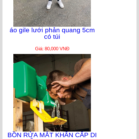
áo gile lưới phản quang 5cm
có túi
Giá: 80,000 VNĐ
BỒN RỬA MẮT KHẨN CẤP DI