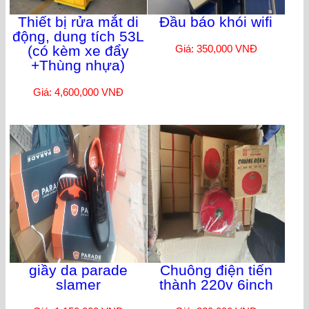
Thiết bị rửa mắt di
Đầu báo khói wifi
động, dung tích 53L
(có kèm xe đẩy
Giá: 350,000 VNĐ
+Thùng nhựa)
Giá: 4,600,000 VNĐ
giầy da parade
Chuông điện tiến
slamer
thành 220v 6inch