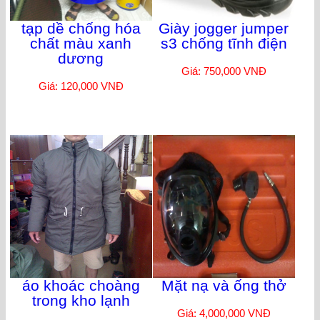
tạp dề chống hóa
Giày jogger jumper
chất màu xanh
s3 chống tĩnh điện
dương
Giá: 750,000 VNĐ
Giá: 120,000 VNĐ
áo khoác choàng
Mặt nạ và ống thở
trong kho lạnh
Giá: 4,000,000 VNĐ