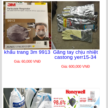
khẩu trang 3m 9913
Găng tay chịu nhiệt
castong yerr15-34
Giá: 60,000 VNĐ
Giá: 600,000 VNĐ