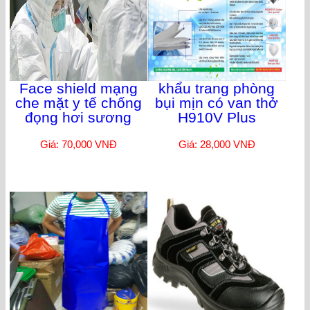
Face shield mạng
khẩu trang phòng
che mặt y tế chống
bụi mịn có van thở
đọng hơi sương
H910V Plus
Giá: 70,000 VNĐ
Giá: 28,000 VNĐ