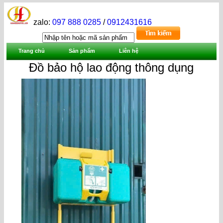
zalo:
097 888 0285
/
0912431616
Trang chủ
Sản phẩm
Liên hệ
Đồ bảo hộ lao động thông dụng