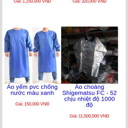
Giá: 1,150,000 VNĐ
Giá: 320,000 VNĐ
Áo yếm pvc chống
Áo choàng
nước màu xanh
Shigematsu FC - 52
chịu nhiệt độ 1000
Giá: 150,000 VNĐ
độ
Giá: 11,500,000 VNĐ