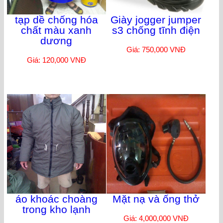
tạp dề chống hóa
Giày jogger jumper
chất màu xanh
s3 chống tĩnh điện
dương
Giá: 750,000 VNĐ
Giá: 120,000 VNĐ
áo khoác choàng
Mặt nạ và ống thở
trong kho lạnh
Giá: 4,000,000 VNĐ