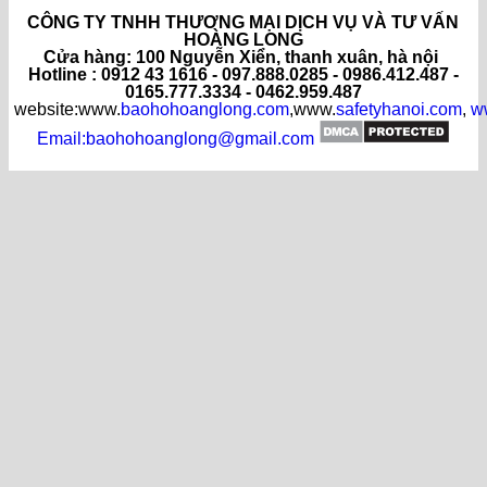
CÔNG TY TNHH THƯƠNG MẠI DỊCH VỤ VÀ TƯ VẤN
HOÀNG LONG
C
ửa hàng
: 100 Nguyễn Xiển, thanh xuân, hà nội
Hotline : 0912 43 1616 - 097.888.0285 - 0986.412.487 -
0165.777.3334 - 0462.959.487
website:www.
baohohoanglong.com
,www.
safetyhanoi.com
,
w
Email:baohohoanglong@gmail.com