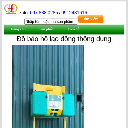
zalo:
097 888 0285
/
0912431616
Trang chủ
Sản phẩm
Liên hệ
Đồ bảo hộ lao động thông dụng