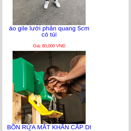
áo gile lưới phản quang 5cm
có túi
Giá: 80,000 VNĐ
BỒN RỬA MẮT KHẨN CẤP DI