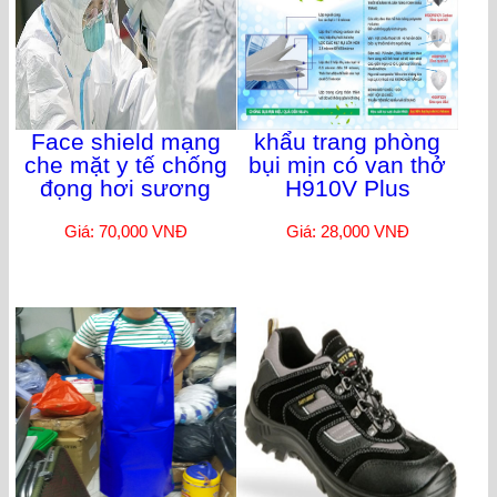
Face shield mạng
khẩu trang phòng
che mặt y tế chống
bụi mịn có van thở
đọng hơi sương
H910V Plus
Giá: 70,000 VNĐ
Giá: 28,000 VNĐ