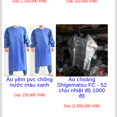
Giá: 1,150,000 VNĐ
Giá: 320,000 VNĐ
Áo yếm pvc chống
Áo choàng
nước màu xanh
Shigematsu FC - 52
chịu nhiệt độ 1000
Giá: 150,000 VNĐ
độ
Giá: 11,500,000 VNĐ