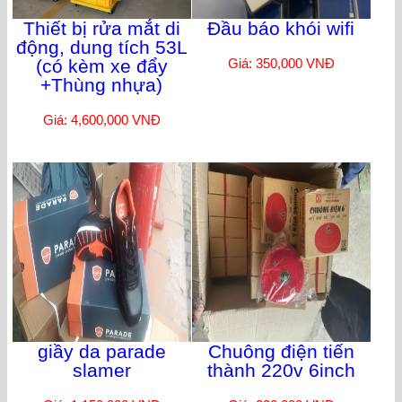
Thiết bị rửa mắt di
Đầu báo khói wifi
động, dung tích 53L
(có kèm xe đẩy
Giá: 350,000 VNĐ
+Thùng nhựa)
Giá: 4,600,000 VNĐ
giầy da parade
Chuông điện tiến
slamer
thành 220v 6inch