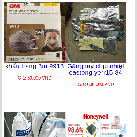
khẩu trang 3m 9913
Găng tay chịu nhiệt
castong yerr15-34
Giá: 60,000 VNĐ
Giá: 600,000 VNĐ