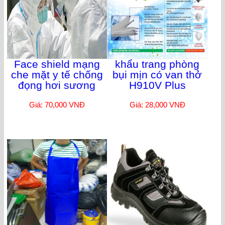
Face shield mạng
khẩu trang phòng
che mặt y tế chống
bụi mịn có van thở
đọng hơi sương
H910V Plus
Giá: 70,000 VNĐ
Giá: 28,000 VNĐ