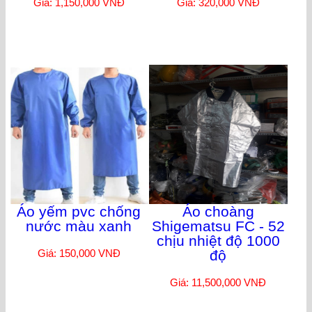
Giá: 1,150,000 VNĐ
Giá: 320,000 VNĐ
Áo yếm pvc chống
Áo choàng
nước màu xanh
Shigematsu FC - 52
chịu nhiệt độ 1000
Giá: 150,000 VNĐ
độ
Giá: 11,500,000 VNĐ