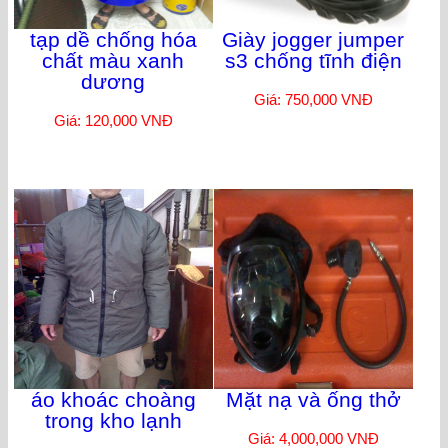
tạp dề chống hóa
Giày jogger jumper
chất màu xanh
s3 chống tĩnh điện
dương
Giá: 750,000 VNĐ
Giá: 120,000 VNĐ
áo khoác choàng
Mặt nạ và ống thở
trong kho lạnh
Giá: 4,000,000 VNĐ