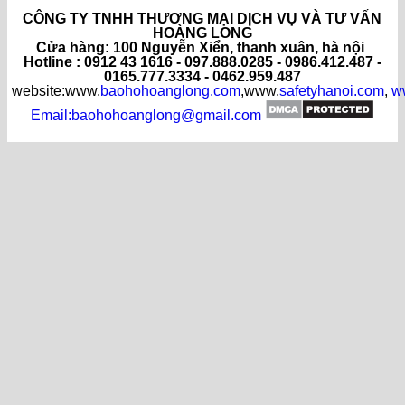
CÔNG TY TNHH THƯƠNG MẠI DỊCH VỤ VÀ TƯ VẤN
HOÀNG LONG
C
ửa hàng
: 100 Nguyễn Xiển, thanh xuân, hà nội
Hotline : 0912 43 1616 - 097.888.0285 - 0986.412.487 -
0165.777.3334 - 0462.959.487
website:www.
baohohoanglong.com
,www.
safetyhanoi.com
,
w
Email:baohohoanglong@gmail.com