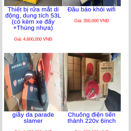
Thiết bị rửa mắt di
Đầu báo khói wifi
động, dung tích 53L
(có kèm xe đẩy
Giá: 350,000 VNĐ
+Thùng nhựa)
Giá: 4,600,000 VNĐ
giầy da parade
Chuông điện tiến
slamer
thành 220v 6inch