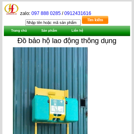
zalo:
097 888 0285
/
0912431616
Trang chủ
Sản phẩm
Liên hệ
Đồ bảo hộ lao động thông dụng