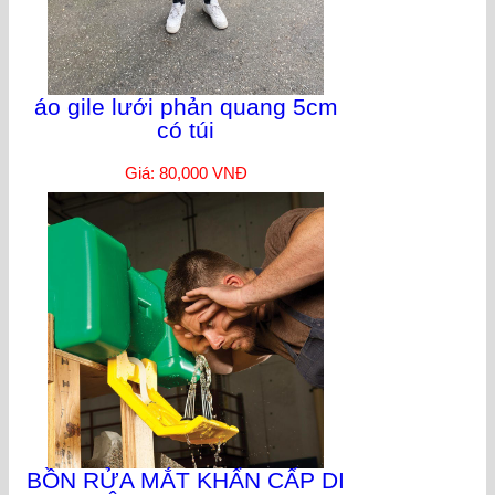
áo gile lưới phản quang 5cm
có túi
Giá: 80,000 VNĐ
BỒN RỬA MẮT KHẨN CẤP DI