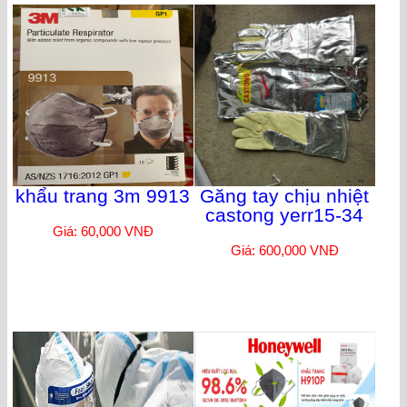
khẩu trang 3m 9913
Găng tay chịu nhiệt
castong yerr15-34
Giá: 60,000 VNĐ
Giá: 600,000 VNĐ