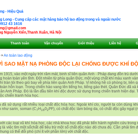
ng - Hiệu Quả
 Long - Cung cấp các mặt hàng bảo hộ lao động trong và ngoài nước
0912 43 1616
ong@gmail.com
g Nguyễn Xiển,Thanh Xuân, Hà Nội
Thanh toán
Vận chuyển
Giới thiệu
Liên hệ
G
An toàn lao động
VÌ SAO MẶT NẠ PHÒNG ĐỘC LẠI CHỐNG ĐƯỢC KHÍ Đ
 1915, vào một ngày trời râm mát, binh sĩ liên quân Anh - Pháp đang đồn trú dưới
g hoàn toàn yên tĩnh. Đột nhiên từ phía quân Đức, một vùng chất khí màu xanh và
í tràn tói theo gió bay về phía liên quân Anh Pháp. Vì không hề có phòng bị, liên 
oàn hỗn loạn. Trong chiến hào vang lên tiếng ho, tiếng gào thét. Quân Đức đã xả k
uân Anh Pháp. Đó là lần đầu tiên khí độc được sử dụng trong chiến tranh hiện đại.
c chiến tranh hóa học.
 sử dụng rất nhiều loại chất độc hóa học. Ngoài khí clo, người ta còn dùng khí
nh như sarin, soman (C
H
0
PF), có chất độc làm bỏng da, có chất độc gây ngạt
7
16
2
với các loại vũ khí hóa học, các nhà khoa học đã phải tiến hành nghiên cứu trong 
g là việc tìm một sốchất để tiêu trừ một số chất độc nào đó chưa đủ. Cần phải tìm 
hung có thể đối phó (chí ít với phần lớn) với chất độc.