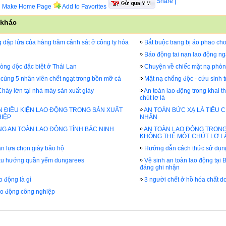
Share
|
Make Home Page
Add to Favorites
 khác
 dập lửa của hàng trăm cảnh sát ở công ty hóa
Bắt buộc trang bị áo phao cho
Báo động tai nạn lao động n
òng độc đặc biệt ở Thái Lan
Chuyện về chiếc mặt nạ phòn
cùng 5 nhân viên chết ngạt trong bồn mỡ cá
Mặt nạ chống độc - cứu sinh t
áy lớn tại nhà máy sản xuất giày
An toàn lao động trong khai 
chút lơ là
ỆN ĐIỀU KIỆN LAO ĐỘNG TRONG SẢN XUẤT
AN TOÀN BỨC XẠ LÀ TIÊU C
IỆP
NHÂN
NG AN TOÀN LAO ĐỘNG TỈNH BẮC NINH
AN TOÀN LAO ĐỘNG TRONG
KHÔNG THỂ MỘT CHÚT LƠ L
 lựa chọn giày bảo hộ
Hướng dẫn cách thức sử dụng
xu hướng quần yếm dungarees
Vệ sinh an toàn lao động tại
đáng ghi nhận
o động là gì
3 người chết ở hồ hóa chất d
ao động công nghiệp