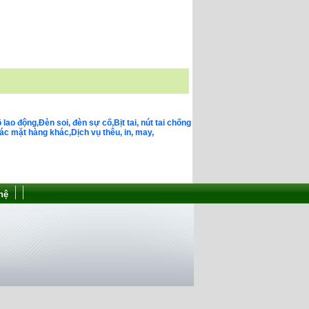
o động,Đèn soi, đèn sự cố,Bịt tai, nút tai chống
c mặt hàng khác,Dịch vụ thêu, in, may,
hệ