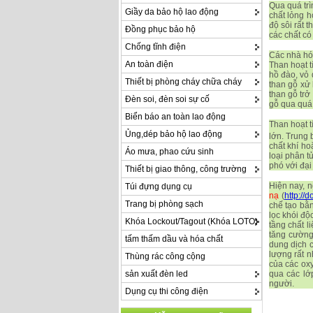
Qua quá trì
Giầy da bảo hộ lao động
chất lỏng h
độ sôi rất 
Đồng phục bảo hộ
các chất có
Chống tĩnh điện
Các nhà hóa
An toàn điện
Than hoạt t
hồ đào, vỏ 
Thiết bị phòng cháy chữa cháy
than gỗ xử 
than gỗ trở
Đèn soi, đèn soi sự cố
gỗ qua quá t
Biển báo an toàn lao động
Than hoạt t
Ủng,dép bảo hộ lao động
lớn. Trung 
chất khí ho
Áo mưa, phao cứu sinh
loại phân t
phó với đại
Thiết bị giao thông, công trường
Hiện nay, 
Túi đựng dụng cụ
nạ
(
http://
Trang bị phòng sạch
chế tạo bằn
lọc khói độ
Khóa Lockout/Tagout (Khóa LOTO)
tầng chất l
tăng cường
tấm thấm dầu và hóa chất
dung dịch c
lượng rất n
Thùng rác công cộng
của các oxy
qua các lớ
sản xuất đèn led
người.
Dụng cụ thi công điện