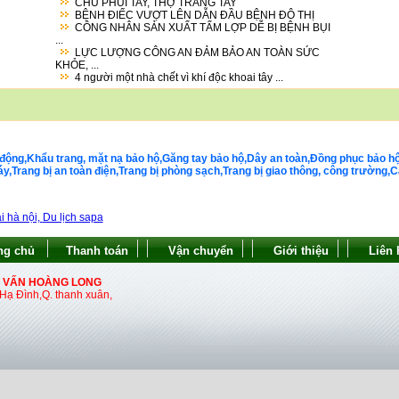
CHỦ PHỦI TAY, THỢ TRẮNG TAY
BỆNH ĐIẾC VƯỢT LÊN DẪN ĐẦU BỆNH ĐÔ THỊ
CÔNG NHÂN SẢN XUẤT TẤM LỢP DỄ BỊ BỆNH BỤI
...
LỰC LƯỢNG CÔNG AN ĐẢM BẢO AN TOÀN SỨC
KHỎE, ...
4 người một nhà chết vì khí độc khoai tây ...
động,Khẩu trang, mặt nạ bảo hộ,Găng tay bảo hộ,Dây an toàn,Đồng phục bảo hộ la
Trang bị an toàn điện,Trang bị phòng sạch,Trang bị giao thông, công trường,Cá
i hà nội,
Du lịch sapa
ng chủ
Thanh toán
Vận chuyển
Giới thiệu
Liên 
Ư VẤN HOÀNG LONG
ạ Đình,Q. thanh xuân,