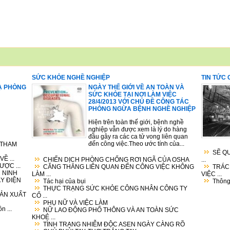
SỨC KHỎE NGHỀ NGHIỆP
TIN TỨC
Ạ PHÒNG
NGÀY THẾ GIỚI VỀ AN TOÀN VÀ
SỨC KHỎE TẠI NƠI LÀM VIỆC
28/4/2013 VỚI CHỦ ĐỀ CÔNG TÁC
PHÒNG NGỪA BỆNH NGHỀ NGHIỆP
Hiện trên toàn thế giới, bệnh nghề
nghiệp vẫn được xem là lý do hàng
đầu gây ra các ca tử vong liên quan
đến công việc.Theo ước tính của...
 THAM
SẼ Q
Ề ...
CHIẾN DỊCH PHÒNG CHỐNG RƠI NGÃ CỦA OSHA
...
ỢC ...
CĂNG THẲNG LIÊN QUAN ĐẾN CÔNG VIỆC KHÔNG
TRÁC
 NINH
LÀM ...
VIỆC ...
ÁY ĐIỆN
Tác hại của bụi
Thông 
THỰC TRẠNG SỨC KHỎE CÔNG NHÂN CÔNG TY
SẢN XUẤT
CỔ ...
PHỤ NỮ VÀ VIỆC LÀM
n ...
NỮ LAO ĐỘNG PHỔ THÔNG VÀ AN TOÀN SỨC
KHOẺ ...
TÌNH TRẠNG NHIỄM ĐỘC ASEN NGÀY CÀNG RÕ