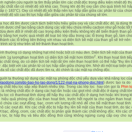
nh nghiên cứu người ta tìm thấy phần lớn các chất độc trong điều kiện nhiệt độ 
oặc chất rắn có nhiệt độ sôi khá cao. Trong khi đó thì oxy cần cho quá trình hô hấp
thấp (- 183°C). Oxy có nhiệt độ sôi thấp nên lực hấp dẫn giữa các phân tử của chún
 nhiệt độ sôi cao thì lực hấp dẫn giữa các phân tử của chúng sẽ lớn.
 học đã tìm được cách tách biệt hữu hiệu giữa oxy và các chất độc đó, là dùng th
ính được chế tạo bằng cách dùng các vật liệu chứa nhiều cacbon như gỗ hoặc tốt 
dừa đem đốt ở nhiệt độ cao trong điều kiện thiếu không khí để biến thành than g
lý bằng hơi nước quá nhiệt để loại bỏ lớp dầu trong các lỗ trong than gỗ, làm cho
 thành các lỗ trống liên thông với nhau và diện tích bề mặt của than gỗ sẽ trở nên 
rình xử lý như trên sẽ trở thành than hoạt tính.
ính thường có dạng những hạt nhỏ hoặc bột có màu đen. Diện tích bề mặt của than 
2
bình 1g lượngthan hoạt tính có diện tích bề mặt hơn l000m
. Khi than hoạt tính ti
ặc chất lỏng, do có diện tích bề mặt rất lớn nên than hoạt tính có thể hấp "thụ lên
ử. đặc biệt với các phân tử có lực hấp dẫn giữa chúng lớn. Nhờ đó một loại biện ph
 đa số các chất độc đã được tìm ra, đó chính là các mặt nạ chống độc.
người ta thưòng sử dụng các mặt nạ phòng độc chủ yếu dựa vào khả năng lọc củ
dolaodong.com/do-bao-ho-lao-dong/1/122-mat-na-phong-doc.html
) được tạo ra do
g chất liệu lọc sắp xếp thành nhiều lớp. Trong các lớp lọc hay còn gọi là
Phin l
c là những chất độc ở dạng các hạt rắn hoặc các giọt nhỏ chất độc ở dạng chất lỏ
iệu lọc có thanhoạt tính dùng để hấp thụ các chất độc ở dạng hơi hoặc khí trong 
 hiệu quả phòng độc của than hoạt tính, trước hết người ta cho ngâm than hoạt 
ó chứa các oxyt đồng, bạc, crom với lượng rất nhỏ để cho bề mặt than hoạt tính
hỏ các oxyt đó. Khi các chất độc bị hấp thụ lên bề mặt của than hoạt tính, do tác
t bạc, đồng, crom, các chất độc bị phân giải thành các chất không độc. Khi các ch
p lọc, bị hấp thụ và tiêu độc đồng thòi cũng không ngừng cung cấp oxy cho s