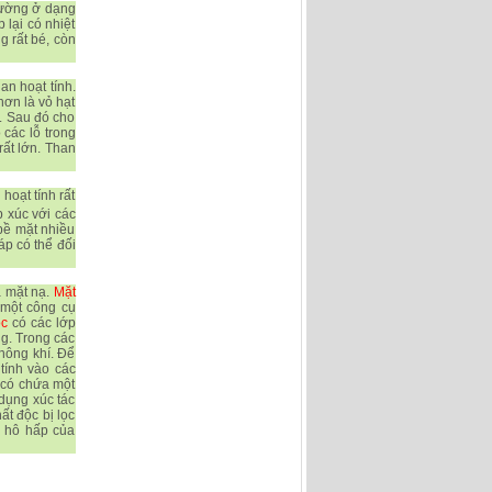
thường ở dạng
 lại có nhiệt
g rất bé, còn
an hoạt tính.
hơn là vỏ hạt
ỗ. Sau đó cho
 các lỗ trong
rất lớn. Than
hoạt tính rất
ếp xúc với các
 bề mặt nhiều
áp có thể đối
a mặt nạ.
Mặt
 một công cụ
ọc
có các lớp
ng. Trong các
không khí. Để
tính vào các
 có chứa một
 dụng xúc tác
ất độc bị lọc
ự hô hấp của