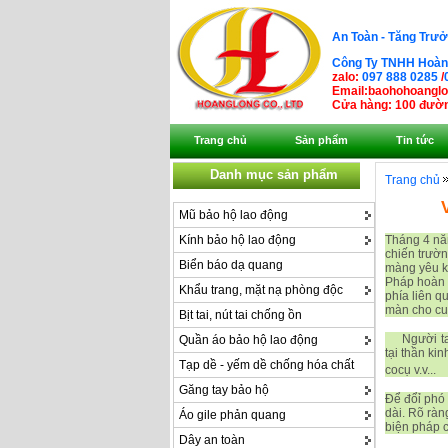
An Toàn - Tăng Trưở
Công Ty TNHH Hoàng
zalo:
097 888 0285
/
Email:baohohoangl
Cửa hàng: 100 đườn
Trang chủ
Sản phẩm
Tin tức
Danh mục sản phẩm
Trang chủ
Mũ bảo hộ lao động
Kính bảo hộ lao động
Tháng 4 năm
chiến trườn
Biển báo dạ quang
màng yêu kh
Pháp hoàn t
Khẩu trang, mặt nạ phòng độc
phía liên q
màn cho cuộ
Bịt tai, nút tai chống ồn
Người ta đã
Quần áo bảo hộ lao động
tại thần ki
Tạp dề - yếm dề chống hóa chất
cocụ v.v...
Găng tay bảo hộ
Để đổỉ phó 
dài. Rõ ràn
Áo gile phản quang
biện pháp c
Dây an toàn