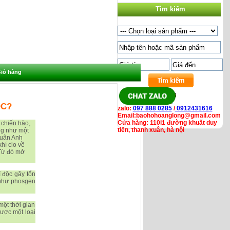
Tìm kiếm
iỏ hàng
ỘC?
zalo:
097 888 0285
/
0912431616
Email:baohohoanglong@gmail.com
Cửa hàng: 110i1 đường khuất duy
 chiến hào,
tiến, thanh xuân, hà nội
ng như một
quân Anh
hí clo về
 Từ đó mở
 độc gây tổn
 (như phosgen
một thời gian
được một loại