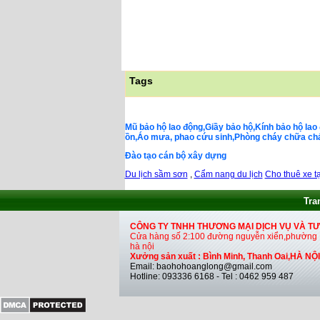
Tags
Mũ bảo hộ lao động,Giầy bảo hộ,Kính bảo hộ lao 
ồn,Áo mưa, phao cứu sinh,Phòng cháy chữa cháy,
Đào tạo cán bộ xây dựng
Du lịch sầm sơn
,
Cẩm nang du lịch
Cho thuê xe tạ
Tra
CÔNG TY TNHH THƯƠNG MẠI DỊCH VỤ VÀ T
Cửa hàng số 2:100 đường nguyễn xiển,phường H
hà nội
Xưởng sản xuất : Bình Minh, Thanh Oai,HÀ NỘI
Email: baohohoanglong@gmail.com
Hotline: 093336 6168 - Tel : 0462 959 487