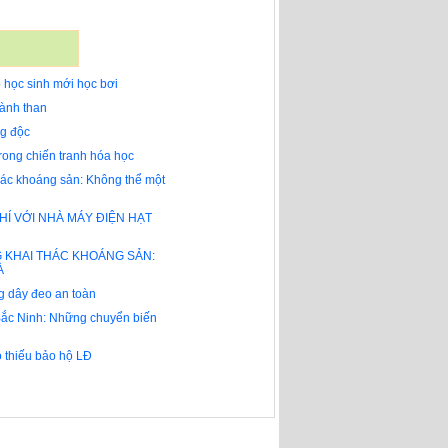
 học sinh mới học bơi
gành than
g độc
rong chiến tranh hóa học
thác khoáng sản: Không thể một
HÍ VỚI NHÀ MÁY ĐIỆN HẠT
 KHAI THÁC KHOÁNG SẢN:
À
 dây đeo an toàn
 Bắc Ninh: Những chuyển biến
o thiếu bảo hộ LĐ