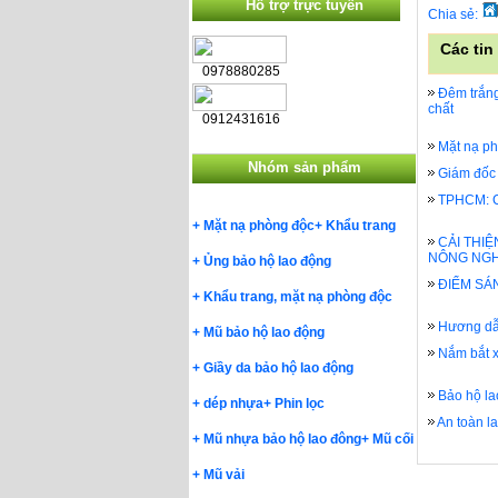
Hỗ trợ trực tuyến
Chia sẻ:
Các tin
0978880285
Đêm trắng
chất
0912431616
Mặt nạ ph
Nhóm sản phẩm
Giám đốc 
TPHCM: Ch
+
Mặt nạ phòng độc
+
Khẩu trang
CẢI THI
NÔNG NGH
+
Ủng bảo hộ lao động
ĐIỂM SÁ
+
Khẩu trang, mặt nạ phòng độc
Hương dẫn
+
Mũ bảo hộ lao động
Nắm bắt 
+
Giầy da bảo hộ lao động
Bảo hộ la
+
dép nhựa
+
Phin lọc
An toàn l
+
Mũ nhựa bảo hộ lao đông
+
Mũ cối
+
Mũ vải