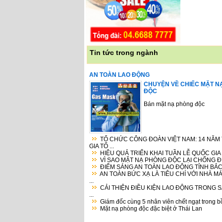
Tin tức trong ngành
AN TOÀN LAO ĐỘNG
CHUYỆN VỀ CHIẾC MẶT N
ĐỘC
Bán mặt nạ phòng độc
TỔ CHỨC CÔNG ĐOÀN VIỆT NAM: 14 NĂM
GIA TỔ ...
HIỆU QUẢ TRIỂN KHAI TUẦN LỄ QUỐC GIA V
VÌ SAO MẶT NẠ PHÒNG ĐỘC LẠI CHỐNG ĐƯ
ĐIỂM SÁNG AN TOÀN LAO ĐỘNG TỈNH BẮC
AN TOÀN BỨC XẠ LÀ TIÊU CHÍ VỚI NHÀ M
...
CẢI THIỆN ĐIỀU KIỆN LAO ĐỘNG TRONG 
...
Giám đốc cùng 5 nhân viên chết ngạt trong bồ
Mặt nạ phòng độc đặc biệt ở Thái Lan