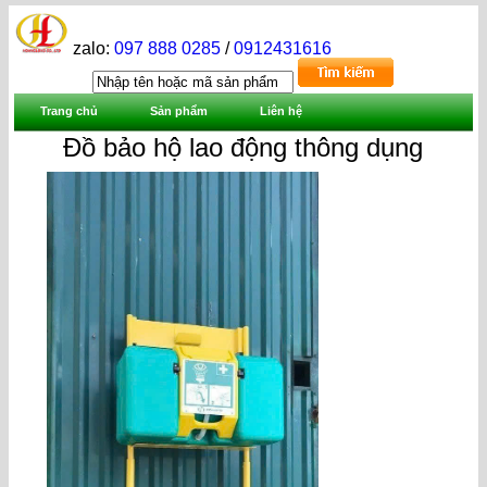
zalo:
097 888 0285
/
0912431616
Trang chủ
Sản phẩm
Liên hệ
Đồ bảo hộ lao động thông dụng