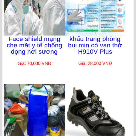
Face shield mạng
khẩu trang phòng
che mặt y tế chống
bụi mịn có van thở
đọng hơi sương
H910V Plus
Giá: 70,000 VNĐ
Giá: 28,000 VNĐ