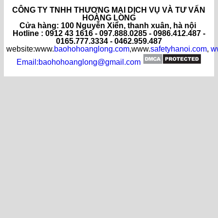
CÔNG TY TNHH THƯƠNG MẠI DỊCH VỤ VÀ TƯ VẤN
HOÀNG LONG
C
ửa hàng
: 100 Nguyễn Xiển, thanh xuân, hà nội
Hotline : 0912 43 1616 - 097.888.0285 - 0986.412.487 -
0165.777.3334 - 0462.959.487
website:www.
baohohoanglong.com
,www.
safetyhanoi.com
,
w
Email:baohohoanglong@gmail.com