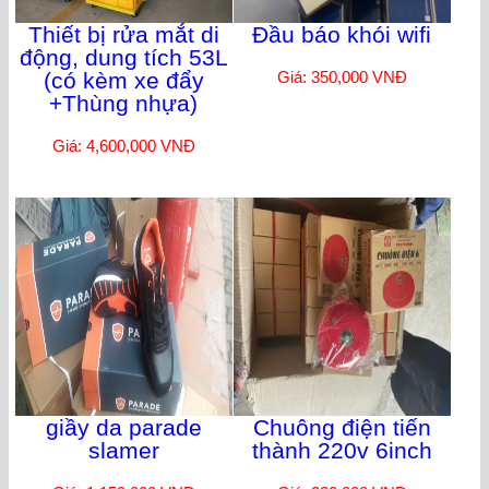
Thiết bị rửa mắt di
Đầu báo khói wifi
động, dung tích 53L
(có kèm xe đẩy
Giá: 350,000 VNĐ
+Thùng nhựa)
Giá: 4,600,000 VNĐ
giầy da parade
Chuông điện tiến
slamer
thành 220v 6inch