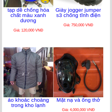
tạp dề chống hóa
Giày jogger jumper
chất màu xanh
s3 chống tĩnh điện
dương
Giá: 750,000 VNĐ
Giá: 120,000 VNĐ
áo khoác choàng
Mặt nạ và ống thở
trong kho lạnh
Giá: 4,000,000 VNĐ