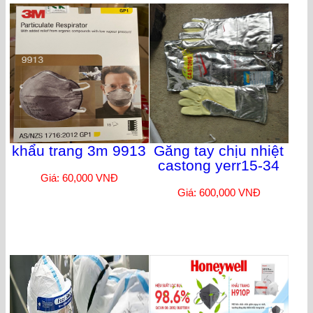
khẩu trang 3m 9913
Găng tay chịu nhiệt
castong yerr15-34
Giá: 60,000 VNĐ
Giá: 600,000 VNĐ