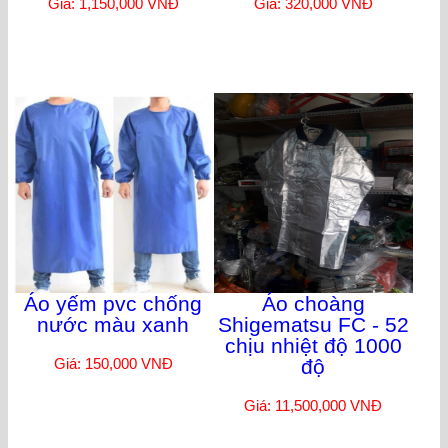
Giá: 1,150,000 VNĐ
Giá: 320,000 VNĐ
Áo yếm pvc chống
Áo choàng
nước màu xanh
Shigematsu FC - 52
chịu nhiệt độ 1000
Giá: 150,000 VNĐ
độ
Giá: 11,500,000 VNĐ