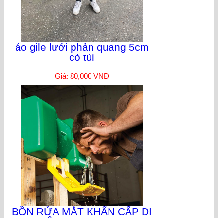
áo gile lưới phản quang 5cm
có túi
Giá: 80,000 VNĐ
BỒN RỬA MẮT KHẨN CẤP DI