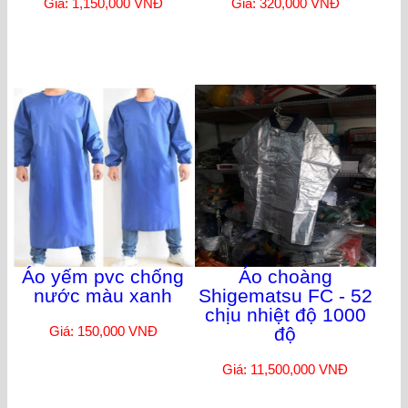
Giá: 1,150,000 VNĐ
Giá: 320,000 VNĐ
Áo yếm pvc chống
Áo choàng
nước màu xanh
Shigematsu FC - 52
chịu nhiệt độ 1000
Giá: 150,000 VNĐ
độ
Giá: 11,500,000 VNĐ