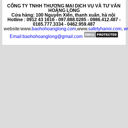
CÔNG TY TNHH THƯƠNG MẠI DỊCH VỤ VÀ TƯ VẤN
HOÀNG LONG
C
ửa hàng
: 100 Nguyễn Xiển, thanh xuân, hà nội
Hotline : 0912 43 1616 - 097.888.0285 - 0986.412.487 -
0165.777.3334 - 0462.959.487
website:www.
baohohoanglong.com
,www.
safetyhanoi.com
,
w
Email:baohohoanglong@gmail.com