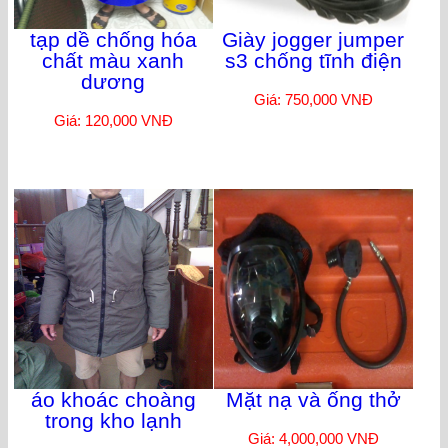
tạp dề chống hóa
Giày jogger jumper
chất màu xanh
s3 chống tĩnh điện
dương
Giá: 750,000 VNĐ
Giá: 120,000 VNĐ
áo khoác choàng
Mặt nạ và ống thở
trong kho lạnh
Giá: 4,000,000 VNĐ