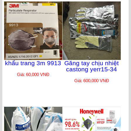
khẩu trang 3m 9913
Găng tay chịu nhiệt
castong yerr15-34
Giá: 60,000 VNĐ
Giá: 600,000 VNĐ