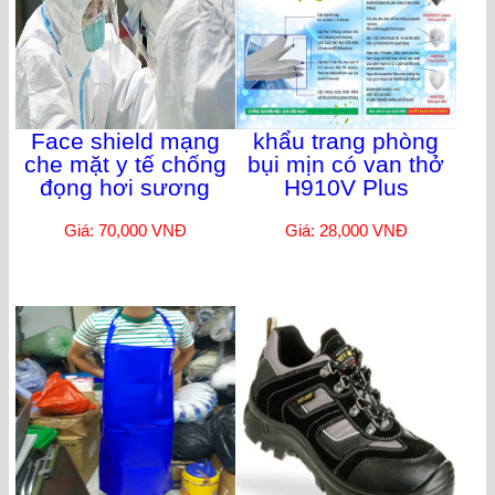
Face shield mạng
khẩu trang phòng
che mặt y tế chống
bụi mịn có van thở
đọng hơi sương
H910V Plus
Giá: 70,000 VNĐ
Giá: 28,000 VNĐ