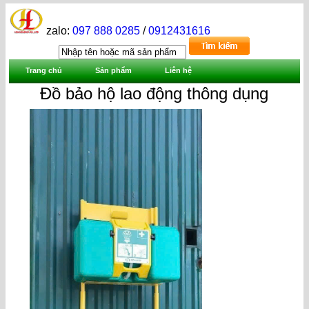
zalo:
097 888 0285
/
0912431616
Trang chủ
Sản phẩm
Liên hệ
Đồ bảo hộ lao động thông dụng