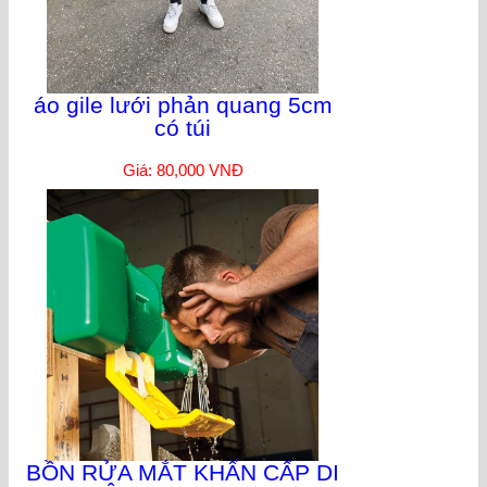
áo gile lưới phản quang 5cm
có túi
Giá: 80,000 VNĐ
BỒN RỬA MẮT KHẨN CẤP DI