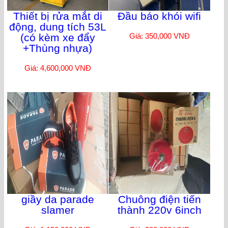
Thiết bị rửa mắt di
Đầu báo khói wifi
động, dung tích 53L
(có kèm xe đẩy
Giá: 350,000 VNĐ
+Thùng nhựa)
Giá: 4,600,000 VNĐ
giầy da parade
Chuông điện tiến
slamer
thành 220v 6inch