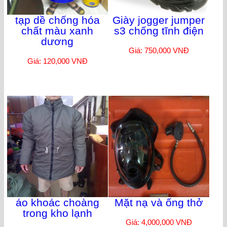
tạp dề chống hóa
Giày jogger jumper
chất màu xanh
s3 chống tĩnh điện
dương
Giá: 750,000 VNĐ
Giá: 120,000 VNĐ
áo khoác choàng
Mặt nạ và ống thở
trong kho lạnh
Giá: 4,000,000 VNĐ