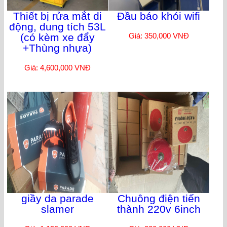
Thiết bị rửa mắt di
Đầu báo khói wifi
động, dung tích 53L
(có kèm xe đẩy
Giá: 350,000 VNĐ
+Thùng nhựa)
Giá: 4,600,000 VNĐ
giầy da parade
Chuông điện tiến
slamer
thành 220v 6inch