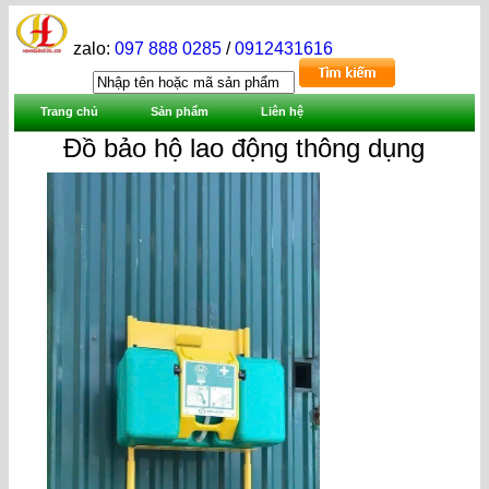
zalo:
097 888 0285
/
0912431616
Trang chủ
Sản phẩm
Liên hệ
Đồ bảo hộ lao động thông dụng