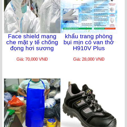
Face shield mạng
khẩu trang phòng
che mặt y tế chống
bụi mịn có van thở
đọng hơi sương
H910V Plus
Giá: 70,000 VNĐ
Giá: 28,000 VNĐ