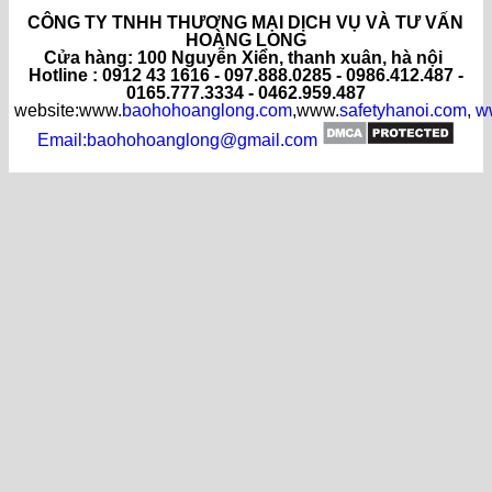
CÔNG TY TNHH THƯƠNG MẠI DỊCH VỤ VÀ TƯ VẤN
HOÀNG LONG
C
ửa hàng
: 100 Nguyễn Xiển, thanh xuân, hà nội
Hotline : 0912 43 1616 - 097.888.0285 - 0986.412.487 -
0165.777.3334 - 0462.959.487
website:www.
baohohoanglong.com
,www.
safetyhanoi.com
,
w
Email:baohohoanglong@gmail.com