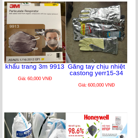
khẩu trang 3m 9913
Găng tay chịu nhiệt
castong yerr15-34
Giá: 60,000 VNĐ
Giá: 600,000 VNĐ