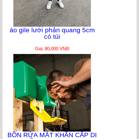
áo gile lưới phản quang 5cm
có túi
Giá: 80,000 VNĐ
BỒN RỬA MẮT KHẨN CẤP DI