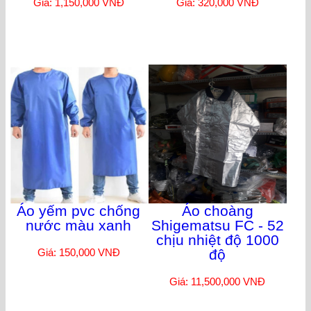
Giá: 1,150,000 VNĐ
Giá: 320,000 VNĐ
Áo yếm pvc chống
Áo choàng
nước màu xanh
Shigematsu FC - 52
chịu nhiệt độ 1000
Giá: 150,000 VNĐ
độ
Giá: 11,500,000 VNĐ