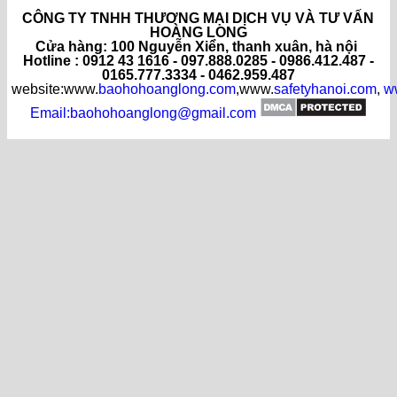
CÔNG TY TNHH THƯƠNG MẠI DỊCH VỤ VÀ TƯ VẤN
HOÀNG LONG
C
ửa hàng
: 100 Nguyễn Xiển, thanh xuân, hà nội
Hotline : 0912 43 1616 - 097.888.0285 - 0986.412.487 -
0165.777.3334 - 0462.959.487
website:www.
baohohoanglong.com
,www.
safetyhanoi.com
,
w
Email:baohohoanglong@gmail.com