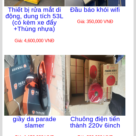
Thiết bị rửa mắt di
Đầu báo khói wifi
động, dung tích 53L
(có kèm xe đẩy
Giá: 350,000 VNĐ
+Thùng nhựa)
Giá: 4,600,000 VNĐ
giầy da parade
Chuông điện tiến
slamer
thành 220v 6inch