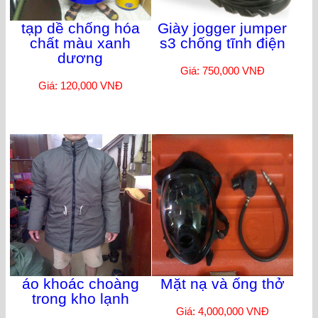
tạp dề chống hóa
Giày jogger jumper
chất màu xanh
s3 chống tĩnh điện
dương
Giá: 750,000 VNĐ
Giá: 120,000 VNĐ
áo khoác choàng
Mặt nạ và ống thở
trong kho lạnh
Giá: 4,000,000 VNĐ