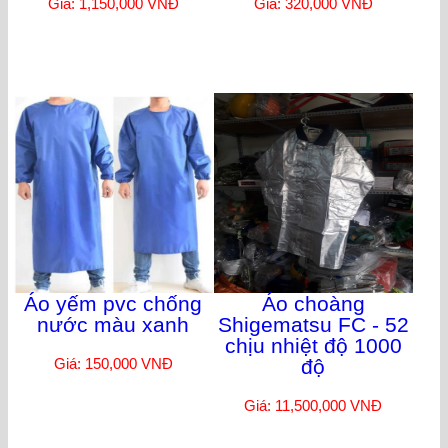
Giá: 1,150,000 VNĐ
Giá: 320,000 VNĐ
Áo yếm pvc chống
Áo choàng
nước màu xanh
Shigematsu FC - 52
chịu nhiệt độ 1000
Giá: 150,000 VNĐ
độ
Giá: 11,500,000 VNĐ