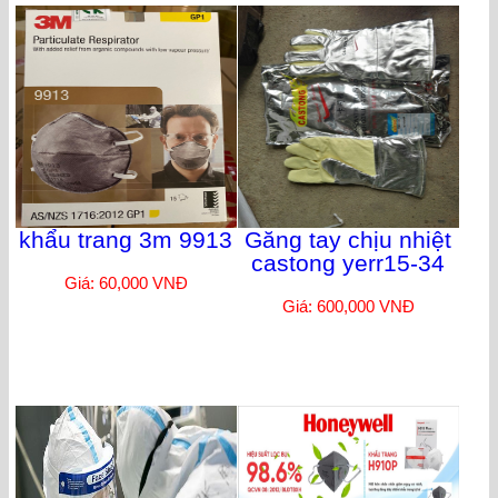
khẩu trang 3m 9913
Găng tay chịu nhiệt
castong yerr15-34
Giá: 60,000 VNĐ
Giá: 600,000 VNĐ