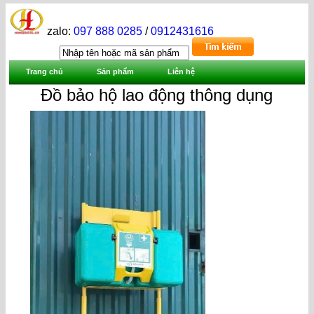
zalo:
097 888 0285
/
0912431616
Trang chủ
Sản phẩm
Liên hệ
Đồ bảo hộ lao động thông dụng