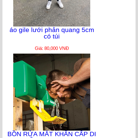
áo gile lưới phản quang 5cm
có túi
Giá: 80,000 VNĐ
BỒN RỬA MẮT KHẨN CẤP DI