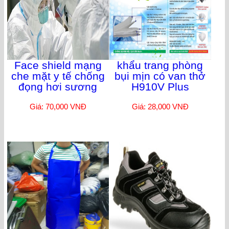
Face shield mạng
khẩu trang phòng
che mặt y tế chống
bụi mịn có van thở
đọng hơi sương
H910V Plus
Giá: 70,000 VNĐ
Giá: 28,000 VNĐ