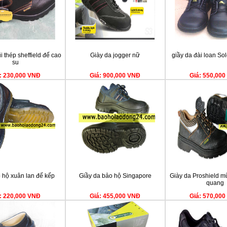
i thép sheffield đế cao
Giày da jogger nữ
giầy da đài loan So
su
: 230,000 VNĐ
Giá: 900,000 VNĐ
Giá: 550,00
 hộ xuân lan đế kếp
Giầy da bảo hộ Singapore
Giày da Proshield m
quang
: 220,000 VNĐ
Giá: 455,000 VNĐ
Giá: 570,00