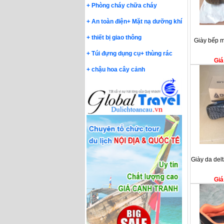
+
Phòng cháy chữa cháy
+
An toàn điện
+
Mặt nạ dưỡng khí
+
thiết bị giao thông
Giày bếp m
+
Túi đựng dụng cụ
+
thùng rác
Giá
+
chậu hoa cây cảnh
Giày da del
Giá