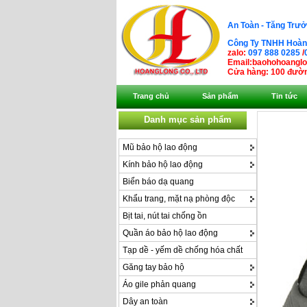
An Toàn - Tăng Trưở
Công Ty TNHH Hoàng
zalo:
097 888 0285
/
Email:baohohoangl
Cửa hàng: 100 đườn
Trang chủ
Sản phẩm
Tin tức
Danh mục sản phẩm
Mũ bảo hộ lao động
Kính bảo hộ lao động
Biển báo dạ quang
Khẩu trang, mặt nạ phòng độc
Bịt tai, nút tai chống ồn
Quần áo bảo hộ lao động
Tạp dề - yếm dề chống hóa chất
Găng tay bảo hộ
Áo gile phản quang
Dây an toàn