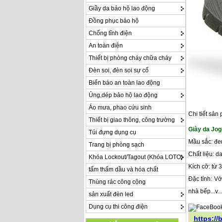
Giầy da bảo hộ lao động
Đồng phục bảo hộ
Chống tĩnh điện
An toàn điện
Thiết bị phòng cháy chữa cháy
Đèn soi, đèn soi sự cố
Biển báo an toàn lao động
Ủng,dép bảo hộ lao động
Áo mưa, phao cứu sinh
Chi tiết sản
Thiết bị giao thông, công trường
Giày da Jog
Túi đựng dụng cụ
Mầu sắc: đe
Trang bị phòng sạch
Chất liệu: d
Khóa Lockout/Tagout (Khóa LOTO)
Kích cỡ: từ 
tấm thấm dầu và hóa chất
Đặc tính: V
Thùng rác công cộng
nhà bếp...v...
sản xuất đèn led
Dụng cụ thi công điện
https:/