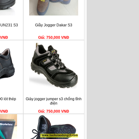
RUN231 S3
Giầy Jogger Dakar S3
0 VNĐ
Giá: 750,000 VNĐ
 lót thép
Giày jogger jumper s3 chống tĩnh
điện
0 VNĐ
Giá: 750,000 VNĐ