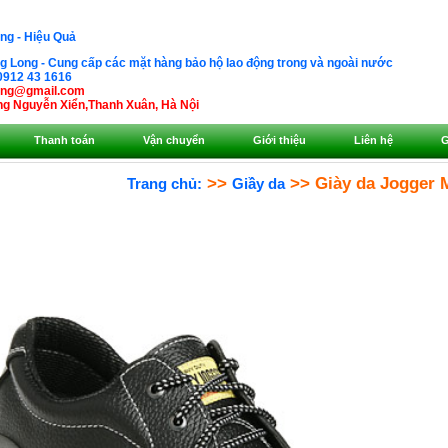
ng - Hiệu Quả
 Long - Cung cấp các mặt hàng bảo hộ lao động trong và ngoài nước
0912 43 1616
ong@gmail.com
g Nguyễn Xiển,Thanh Xuân, Hà Nội
Thanh toán
Vận chuyển
Giới thiệu
Liên hệ
G
>>
>> Giày da Jogger 
Trang chủ:
Giầy da