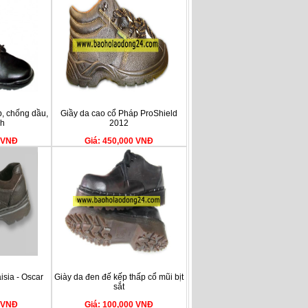
p, chống dầu,
Giầy da cao cổ Pháp ProShield
nh
2012
0 VNĐ
Giá: 450,000 VNĐ
isia - Oscar
Giày da đen đế kếp thấp cổ mũi bịt
sắt
0 VNĐ
Giá: 100,000 VNĐ