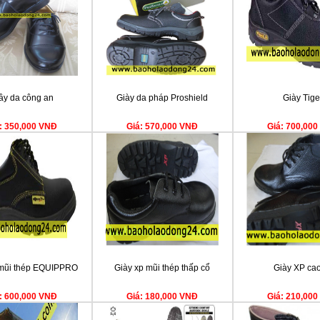
ầy da công an
Giày da pháp Proshield
Giày Tige
: 350,000 VNĐ
Giá: 570,000 VNĐ
Giá: 700,00
 mũi thép EQUIPPRO
Giày xp mũi thép thấp cổ
Giày XP cao
: 600,000 VNĐ
Giá: 180,000 VNĐ
Giá: 210,00