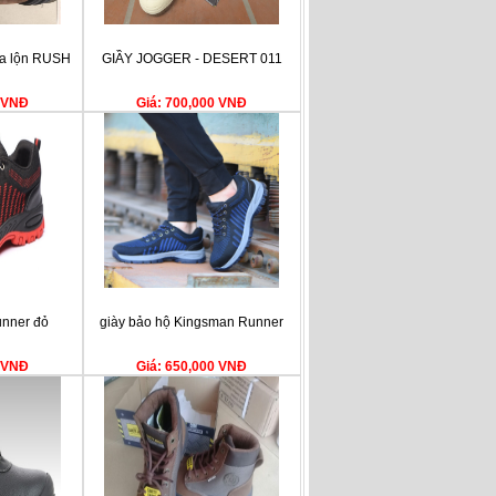
da lộn RUSH
GIẦY JOGGER - DESERT 011
0 VNĐ
Giá: 700,000 VNĐ
unner đỏ
giày bảo hộ Kingsman Runner
0 VNĐ
Giá: 650,000 VNĐ