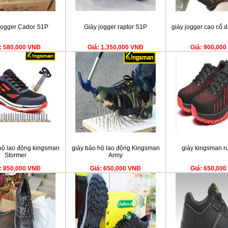
Jogger Cador S1P
Giày jogger raptor S1P
giày jogger cao cổ 
: 580,000 VNĐ
Giá: 1,350,000 VNĐ
Giá: 900,00
hộ lao động kingsman
giày bảo hộ lao động Kingsman
giày kingsman r
Stormer
Army
: 850,000 VNĐ
Giá: 650,000 VNĐ
Giá: 650,00