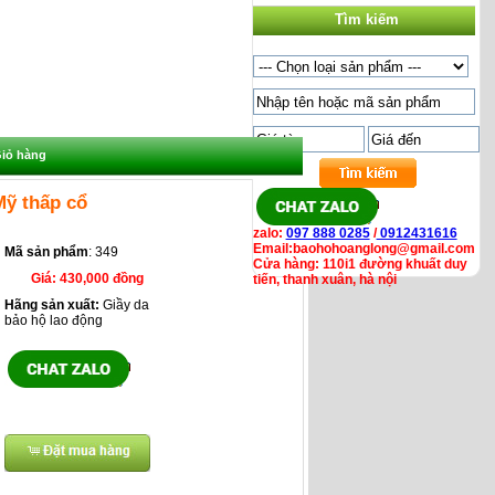
Tìm kiếm
iỏ hàng
Mỹ thấp cổ
zalo:
097 888 0285
/
0912431616
Email:baohohoanglong@gmail.com
Mã sản phẩm
: 349
Cửa hàng: 110i1 đường khuất duy
Giá:
430,000 đồng
tiến, thanh xuân, hà nội
Hãng sản xuất:
Giầy da
bảo hộ lao động