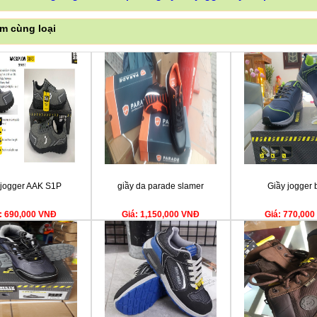
m cùng loại
 jogger AAK S1P
giầy da parade slamer
Giầy jogger 
: 690,000 VNĐ
Giá: 1,150,000 VNĐ
Giá: 770,00