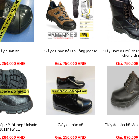
iầy quân nhu
Giầy da bảo hộ lao động jogger
Giày Boot da mũi thé
chống đi
: 250,000 VNĐ
Giá: 750,000 VNĐ
Giá: 750,00
ép đế lót thép Unisafe
Giày da bảo vệ
Giầy da bảo hộ Mala
2011new L1
: 280,000 VNĐ
Giá: 150,000 VNĐ
Giá: 870,00