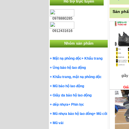
Hỗ trợ trực tuyến
Sản phẩ
0978880285
0912431616
Nhóm sản phẩm
+
Mặt nạ phòng độc
+
Khẩu trang
+
Ủng bảo hộ lao động
giầy
+
Khẩu trang, mặt nạ phòng độc
+
Mũ bảo hộ lao động
Giá
+
Giầy da bảo hộ lao động
+
dép nhựa
+
Phin lọc
+
Mũ nhựa bảo hộ lao đông
+
Mũ cối
+
Mũ vải