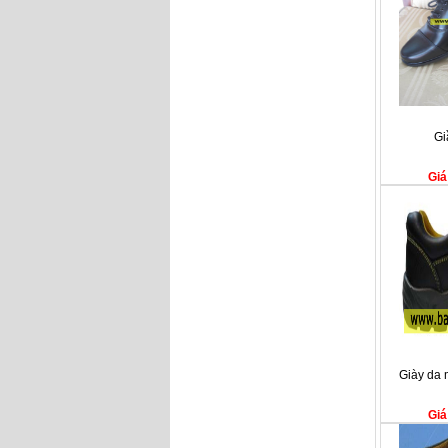
Gi
Giá
Giày da
Giá