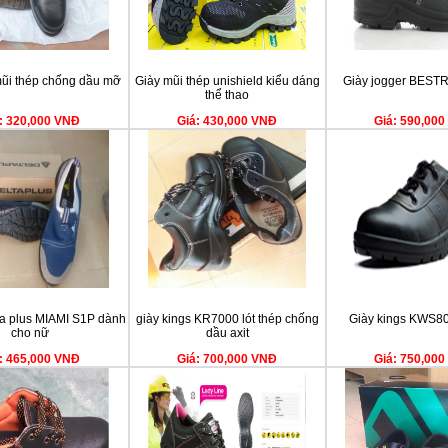
ũi thép chống dầu mỡ
Giày mũi thép unishield kiểu dáng
Giày jogger BEST
thể thao
: 320,000 VNĐ
Giá: 430,000 VNĐ
Giá: 590,00
ta plus MIAMI S1P dành
giày kings KR7000 lót thép chống
Giày kings KWS800
cho nữ
dầu axit
: 465,000 VNĐ
Giá: 700,000 VNĐ
Giá: 750,00