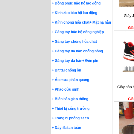
+
Đồng phục bảo hộ lao động
+
Kính đeo bảo hộ lao động
Giày 
+
Kính chống hóa chất
+
Mặt nạ hàn
Giá
+
Găng tay bảo hộ công nghiệp
+
Găng tay chống hóa chất
+
Găng tay da hàn chống nóng
+
Găng tay da hàn
+
Đèn pin
+
Bịt tai chống ồn
+
Áo mưa phản quang
Giày bảo 
+
Phao cứu sinh
+
Biển báo giao thông
Giá
+
Thiết bị công trường
+
Trang bị phòng sạch
+
Dây đai an toàn