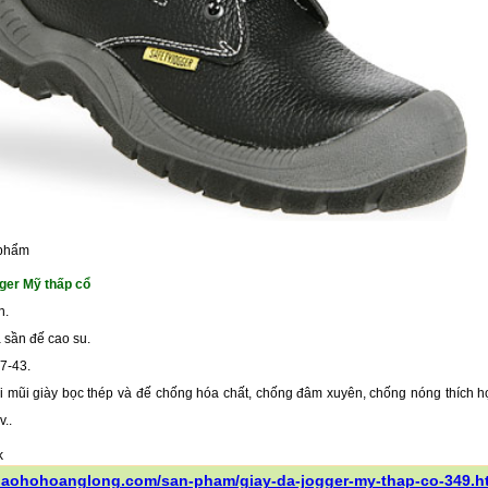
 phẩm
ger Mỹ thấp cổ
n.
a sần đế cao su.
37-43.
ới mũi giày bọc thép và đế chống hóa chất, chống đâm xuyên, chống nóng thích h
v..
/baohohoanglong.com/san-pham/giay-da-jogger-my-thap-co-349.h