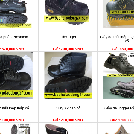
da pháp Proshield
Giày Tiger
Giày da mũi thép E
cổ
: 570,000 VNĐ
Giá: 700,000 VNĐ
Giá: 650,00
p mũi thép thấp cổ
Giày XP cao cổ
Giầy da Jogger Mỹ
: 180,000 VNĐ
Giá: 210,000 VNĐ
Giá: 1,100,0