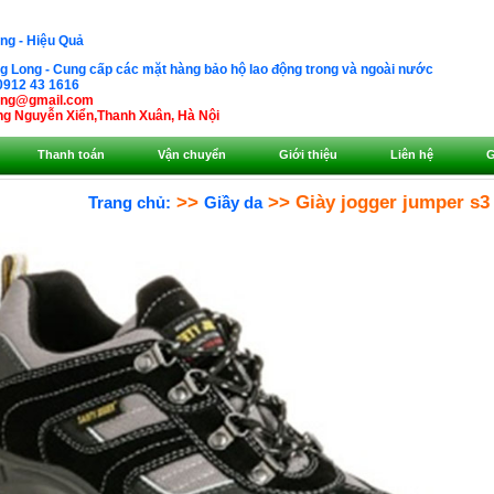
ng - Hiệu Quả
 Long - Cung cấp các mặt hàng bảo hộ lao động trong và ngoài nước
0912 43 1616
ong@gmail.com
g Nguyễn Xiển,Thanh Xuân, Hà Nội
Thanh toán
Vận chuyển
Giới thiệu
Liên hệ
G
>>
>> Giày jogger jumper s3 
Trang chủ:
Giầy da