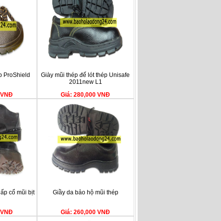
p ProShield
Giày mũi thép đế lót thép Unisafe
2011new L1
0 VNĐ
Giá: 280,000 VNĐ
ấp cổ mũi bịt
Giầy da bảo hộ mũi thép
0 VNĐ
Giá: 260,000 VNĐ