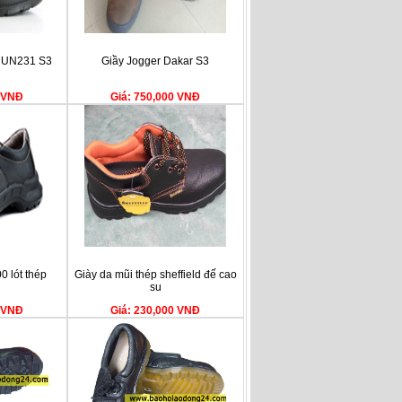
RUN231 S3
Giầy Jogger Dakar S3
0 VNĐ
Giá: 750,000 VNĐ
 lót thép
Giày da mũi thép sheffield đế cao
su
0 VNĐ
Giá: 230,000 VNĐ