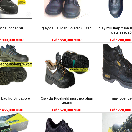
y da jogger nữ
giầy da đài loan Soletec C1065
giày mũi thép xuân l
chịu nhiệt 2
: 900,000 VNĐ
Giá: 550,000 VNĐ
Giá: 200,00
a bảo hộ Singapore
Giày da Proshield mũi thép phản
giày tiger ca
quang
: 455,000 VNĐ
Giá: 570,000 VNĐ
Giá: 720,00