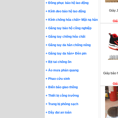
+
Đồng phục bảo hộ lao động
Giày 
+
Kính đeo bảo hộ lao động
+
Kính chống hóa chất
+
Mặt nạ hàn
Giá
+
Găng tay bảo hộ công nghiệp
+
Găng tay chống hóa chất
+
Găng tay da hàn chống nóng
+
Găng tay da hàn
+
Đèn pin
+
Bịt tai chống ồn
+
Áo mưa phản quang
Giày bảo 
+
Phao cứu sinh
Giá
+
Biển báo giao thông
+
Thiết bị công trường
+
Trang bị phòng sạch
+
Dây đai an toàn