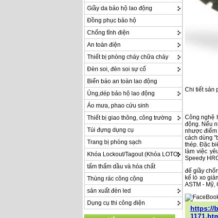
Giầy da bảo hộ lao động
Đồng phục bảo hộ
Chống tĩnh điện
An toàn điện
Thiết bị phòng cháy chữa cháy
Đèn soi, đèn soi sự cố
Biển báo an toàn lao động
Chi tiết sản
Ủng,dép bảo hộ lao động
Áo mưa, phao cứu sinh
Công nghệ h
Thiết bị giao thông, công trường
động. Nếu nh
Túi đựng dụng cụ
nhược điểm 
cách dùng "b
Trang bị phòng sạch
thép. Đặc bi
làm việc yê
Khóa Lockout/Tagout (Khóa LOTO)
Speedy HRO/
tấm thấm dầu và hóa chất
đế giầy chốn
kế lò xo gi
Thùng rác công cộng
ASTM - Mỹ, 
sản xuất đèn led
Dụng cụ thi công điện
https:/
1171.ht