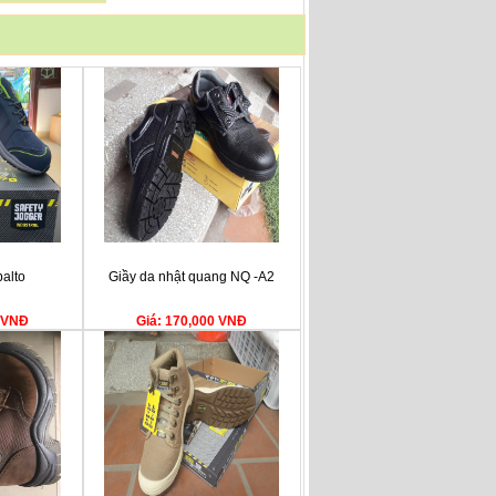
balto
Giầy da nhật quang NQ -A2
0 VNĐ
Giá: 170,000 VNĐ