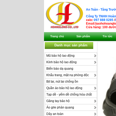
An Toàn - Tăng Trưở
Công Ty TNHH Hoàng
zalo:
097 888 0285
/
Email:baohohoangl
Cửa hàng: 100 đườn
Trang chủ
Sản phẩm
Tin tức
Danh mục sản phẩm
Mũ bảo hộ lao động
Kính bảo hộ lao động
Biển báo dạ quang
Khẩu trang, mặt nạ phòng độc
Bịt tai, nút tai chống ồn
Quần áo bảo hộ lao động
Tạp dề - yếm dề chống hóa chất
Găng tay bảo hộ
Áo gile phản quang
Dây an toàn