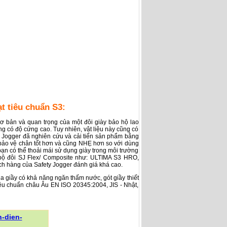
t tiêu chuẩn S3:
ơ bản và quan trọng của một đôi giày bảo hộ lao
g có độ cứng cao. Tuy nhiên, vật liệu này cũng có
y Jogger đã nghiên cứu và cải tiến sản phẩm bằng
p bảo vệ chân tốt hơn và cũng NHẸ hơn so với dùng
ạn có thể thoải mái sử dụng giày trong môi trường
 bộ đôi SJ Flex/ Composite như: ULTIMA S3 HRO,
h hàng của Safety Jogger đánh giá khá cao.
da giầy có khả năng ngăn thấm nước, gót giầy thiết
iêu chuẩn châu Âu EN ISO 20345:2004, JIS - Nhật,
-dien-