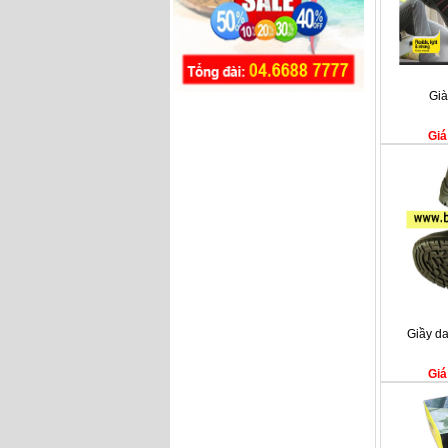
Già
Giá
Giầy d
Giá