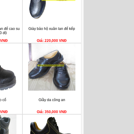
an đế cao su
Giày bảo hộ xuân lan đế kếp
00 độ
0 VNĐ
Giá: 220,000 VNĐ
o cổ
Giầy da công an
0 VNĐ
Giá: 350,000 VNĐ