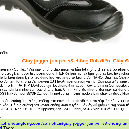
 phẩm
Giày jogger jumper s3 chống tĩnh điện, Giầy đạ
iện này SJ Flex "Mũi giày chống dập ngón và tấm lót chống đinh là 2 bộ phận c
ư trước kia người ta thường dùng THÉP để làm mũi và tấm lót giày bảo hộ vì chún
là bị biến dạng khi bị tác dụng lực vượt mức và tương đối NẶNG. Sau này, Safet
ộ đôi tấm lót chống đâm xuyên SJ Flex Antiperforation và mũi Composite" vì giú
ệt, nhờ tính PHI KIM LOẠI của tấm lót chống đâm xuyên Kevlar và mũi Composite, b
u cầu phi kim như sân bay chẳng hạn. Chính vì lẽ đó những đôi giày sử dụng
S3 hay Jumper S3/SRC... luôn là một trong những models bán chạy và được khác
g dầu, chống tĩnh điện, , chống trơn trượt. Pho mũi sắt chịu va đập lên đến 200J, 
ảm xóc. -Đế gia cường sợi kevlar chống đâm xuyên -Có đầy đủ giấy chứng nhận t
GOST R - Nga, OSHC - Philippiens, ANSI Z41 - 1999, AS/NZS2210.3 và CO, CQ
/baohohoanglong.com/san-pham/giay-jogger-jumper-s3-chong-tinh
ml
Tags: