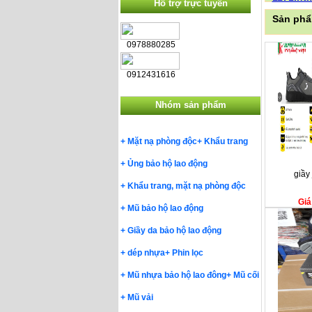
Hỗ trợ trực tuyến
Sản phẩ
0978880285
0912431616
Nhóm sản phẩm
+
Mặt nạ phòng độc
+
Khẩu trang
+
Ủng bảo hộ lao động
giầy
+
Khẩu trang, mặt nạ phòng độc
Giá
+
Mũ bảo hộ lao động
+
Giầy da bảo hộ lao động
+
dép nhựa
+
Phin lọc
+
Mũ nhựa bảo hộ lao đông
+
Mũ cối
+
Mũ vải