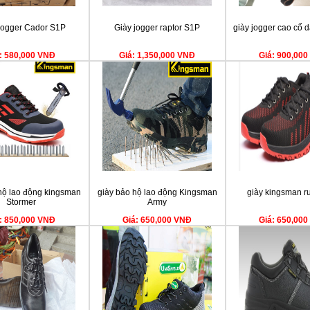
Jogger Cador S1P
Giày jogger raptor S1P
giày jogger cao cổ 
: 580,000 VNĐ
Giá: 1,350,000 VNĐ
Giá: 900,00
hộ lao động kingsman
giày bảo hộ lao động Kingsman
giày kingsman r
Stormer
Army
: 850,000 VNĐ
Giá: 650,000 VNĐ
Giá: 650,00