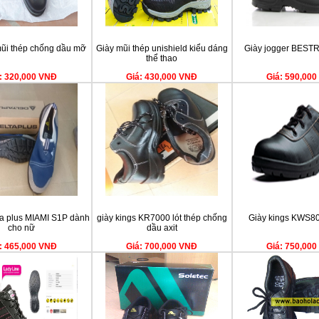
ũi thép chống dầu mỡ
Giày mũi thép unishield kiểu dáng
Giày jogger BEST
thể thao
: 320,000 VNĐ
Giá: 430,000 VNĐ
Giá: 590,00
ta plus MIAMI S1P dành
giày kings KR7000 lót thép chống
Giày kings KWS800
cho nữ
dầu axit
: 465,000 VNĐ
Giá: 700,000 VNĐ
Giá: 750,00