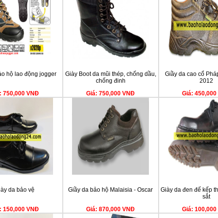
ảo hộ lao động jogger
Giày Boot da mũi thép, chống dầu,
Giầy da cao cổ Phá
chống đinh
2012
: 750,000 VNĐ
Giá: 750,000 VNĐ
Giá: 450,00
iày da bảo vệ
Giầy da bảo hộ Malaisia - Oscar
Giày da đen đế kếp th
sắt
: 150,000 VNĐ
Giá: 870,000 VNĐ
Giá: 100,00