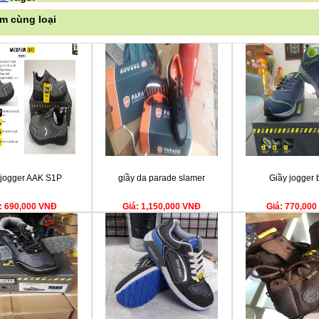
m cùng loại
 jogger AAK S1P
giầy da parade slamer
Giầy jogger 
: 690,000 VNĐ
Giá: 1,150,000 VNĐ
Giá: 770,00