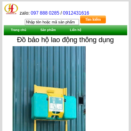
zalo:
097 888 0285
/
0912431616
Trang chủ
Sản phẩm
Liên hệ
Đồ bảo hộ lao động thông dụng