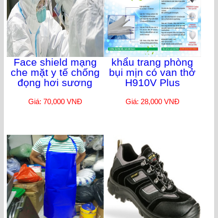
Face shield mạng
khẩu trang phòng
che mặt y tế chống
bụi mịn có van thở
đọng hơi sương
H910V Plus
Giá: 70,000 VNĐ
Giá: 28,000 VNĐ