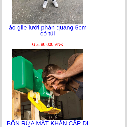
áo gile lưới phản quang 5cm
có túi
Giá: 80,000 VNĐ
BỒN RỬA MẮT KHẨN CẤP DI