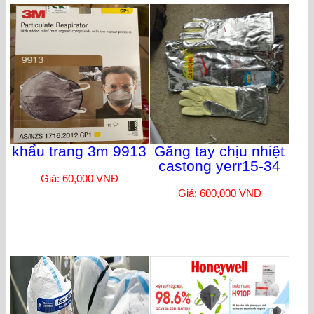
khẩu trang 3m 9913
Găng tay chịu nhiệt
castong yerr15-34
Giá: 60,000 VNĐ
Giá: 600,000 VNĐ