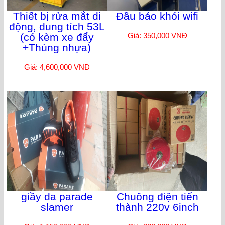
Thiết bị rửa mắt di
Đầu báo khói wifi
động, dung tích 53L
(có kèm xe đẩy
Giá: 350,000 VNĐ
+Thùng nhựa)
Giá: 4,600,000 VNĐ
giầy da parade
Chuông điện tiến
slamer
thành 220v 6inch