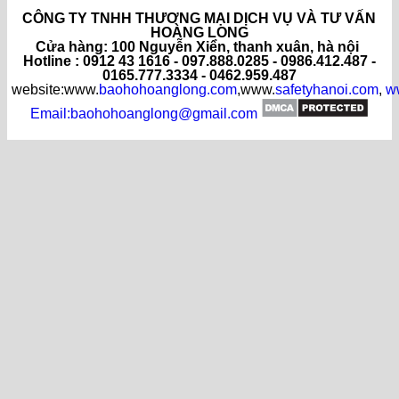
CÔNG TY TNHH THƯƠNG MẠI DỊCH VỤ VÀ TƯ VẤN
HOÀNG LONG
C
ửa hàng
: 100 Nguyễn Xiển, thanh xuân, hà nội
Hotline : 0912 43 1616 - 097.888.0285 - 0986.412.487 -
0165.777.3334 - 0462.959.487
website:www.
baohohoanglong.com
,www.
safetyhanoi.com
,
w
Email:baohohoanglong@gmail.com