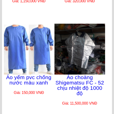
Giá: 1,150,000 VNĐ
Giá: 320,000 VNĐ
Áo yếm pvc chống
Áo choàng
nước màu xanh
Shigematsu FC - 52
chịu nhiệt độ 1000
Giá: 150,000 VNĐ
độ
Giá: 11,500,000 VNĐ