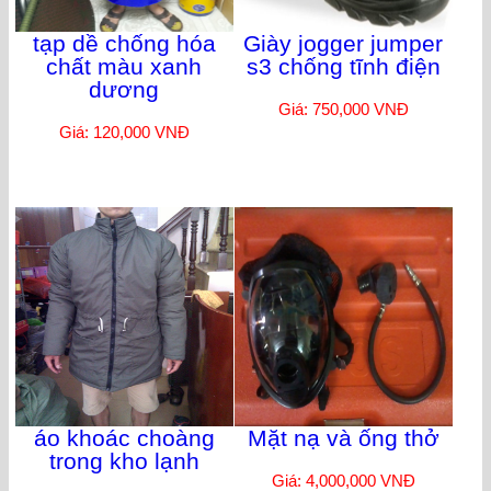
tạp dề chống hóa
Giày jogger jumper
chất màu xanh
s3 chống tĩnh điện
dương
Giá: 750,000 VNĐ
Giá: 120,000 VNĐ
áo khoác choàng
Mặt nạ và ống thở
trong kho lạnh
Giá: 4,000,000 VNĐ