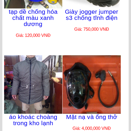
tạp dề chống hóa
Giày jogger jumper
chất màu xanh
s3 chống tĩnh điện
dương
Giá: 750,000 VNĐ
Giá: 120,000 VNĐ
áo khoác choàng
Mặt nạ và ống thở
trong kho lạnh
Giá: 4,000,000 VNĐ