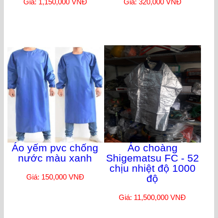
Giá: 1,150,000 VNĐ
Giá: 320,000 VNĐ
Áo yếm pvc chống
Áo choàng
nước màu xanh
Shigematsu FC - 52
chịu nhiệt độ 1000
Giá: 150,000 VNĐ
độ
Giá: 11,500,000 VNĐ