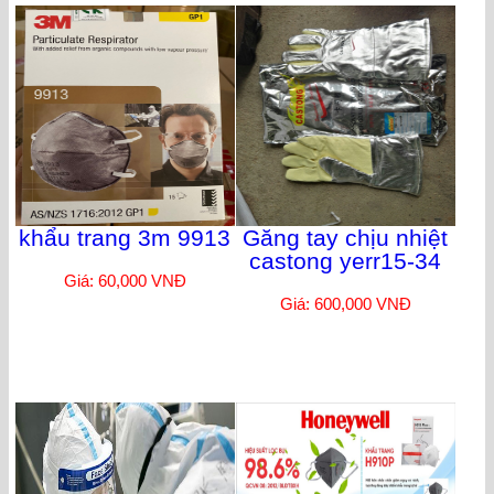
khẩu trang 3m 9913
Găng tay chịu nhiệt
castong yerr15-34
Giá: 60,000 VNĐ
Giá: 600,000 VNĐ