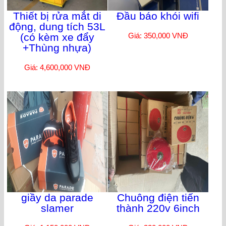
Thiết bị rửa mắt di
Đầu báo khói wifi
động, dung tích 53L
(có kèm xe đẩy
Giá: 350,000 VNĐ
+Thùng nhựa)
Giá: 4,600,000 VNĐ
giầy da parade
Chuông điện tiến
slamer
thành 220v 6inch