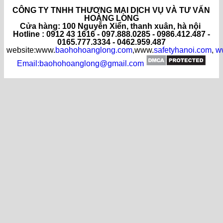
CÔNG TY TNHH THƯƠNG MẠI DỊCH VỤ VÀ TƯ VẤN
HOÀNG LONG
C
ửa hàng
: 100 Nguyễn Xiển, thanh xuân, hà nội
Hotline : 0912 43 1616 - 097.888.0285 - 0986.412.487 -
0165.777.3334 - 0462.959.487
website:www.
baohohoanglong.com
,www.
safetyhanoi.com
,
w
Email:baohohoanglong@gmail.com