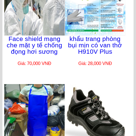
Face shield mạng
khẩu trang phòng
che mặt y tế chống
bụi mịn có van thở
đọng hơi sương
H910V Plus
Giá: 70,000 VNĐ
Giá: 28,000 VNĐ