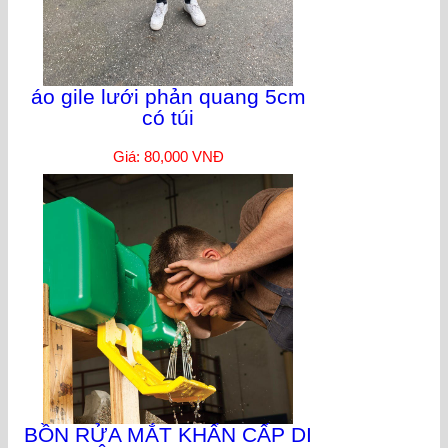
áo gile lưới phản quang 5cm
có túi
Giá: 80,000 VNĐ
BỒN RỬA MẮT KHẨN CẤP DI