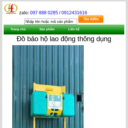
zalo:
097 888 0285
/
0912431616
Trang chủ
Sản phẩm
Liên hệ
Đồ bảo hộ lao động thông dụng