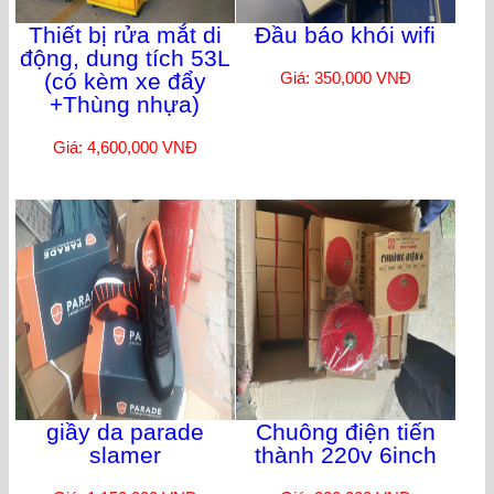
Thiết bị rửa mắt di
Đầu báo khói wifi
động, dung tích 53L
(có kèm xe đẩy
Giá: 350,000 VNĐ
+Thùng nhựa)
Giá: 4,600,000 VNĐ
giầy da parade
Chuông điện tiến
slamer
thành 220v 6inch