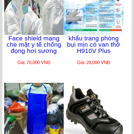
Face shield mạng
khẩu trang phòng
che mặt y tế chống
bụi mịn có van thở
đọng hơi sương
H910V Plus
Giá: 70,000 VNĐ
Giá: 28,000 VNĐ