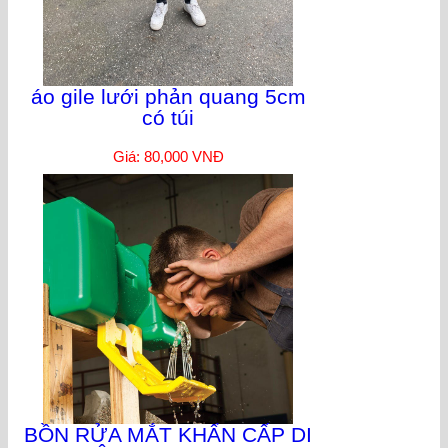
áo gile lưới phản quang 5cm
có túi
Giá: 80,000 VNĐ
BỒN RỬA MẮT KHẨN CẤP DI