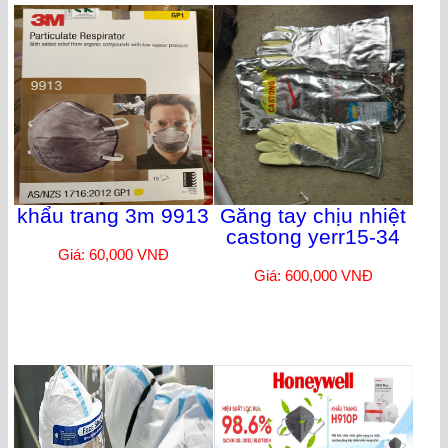
khẩu trang 3m 9913
Găng tay chịu nhiệt
castong yerr15-34
Giá: 60,000 VNĐ
Giá: 600,000 VNĐ