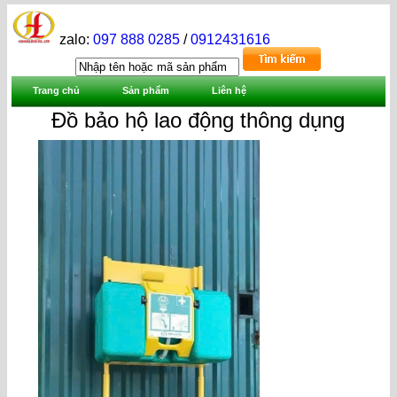
zalo:
097 888 0285
/
0912431616
Trang chủ
Sản phẩm
Liên hệ
Đồ bảo hộ lao động thông dụng