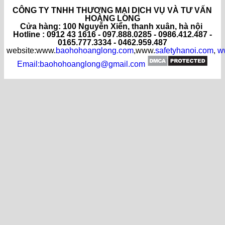
CÔNG TY TNHH THƯƠNG MẠI DỊCH VỤ VÀ TƯ VẤN
HOÀNG LONG
C
ửa hàng
: 100 Nguyễn Xiển, thanh xuân, hà nội
Hotline : 0912 43 1616 - 097.888.0285 - 0986.412.487 -
0165.777.3334 - 0462.959.487
website:www.
baohohoanglong.com
,www.
safetyhanoi.com
,
w
Email:baohohoanglong@gmail.com