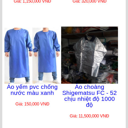
Giá: 1,150,000 VNĐ
Giá: 320,000 VNĐ
Áo yếm pvc chống
Áo choàng
nước màu xanh
Shigematsu FC - 52
chịu nhiệt độ 1000
Giá: 150,000 VNĐ
độ
Giá: 11,500,000 VNĐ