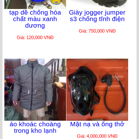
tạp dề chống hóa
Giày jogger jumper
chất màu xanh
s3 chống tĩnh điện
dương
Giá: 750,000 VNĐ
Giá: 120,000 VNĐ
áo khoác choàng
Mặt nạ và ống thở
trong kho lạnh
Giá: 4,000,000 VNĐ