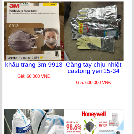
khẩu trang 3m 9913
Găng tay chịu nhiệt
castong yerr15-34
Giá: 60,000 VNĐ
Giá: 600,000 VNĐ