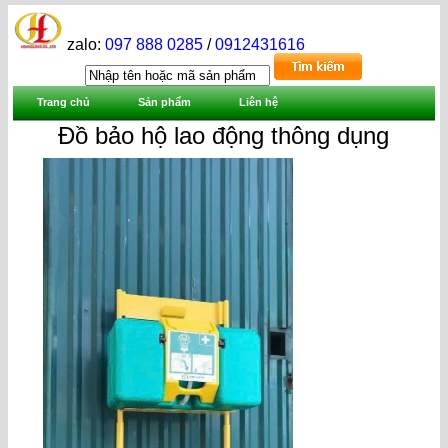
zalo:
097 888 0285
/
0912431616
Trang chủ
Sản phẩm
Liên hệ
Đồ bảo hộ lao động thông dụng