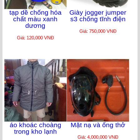
tạp dề chống hóa
Giày jogger jumper
chất màu xanh
s3 chống tĩnh điện
dương
Giá: 750,000 VNĐ
Giá: 120,000 VNĐ
áo khoác choàng
Mặt nạ và ống thở
trong kho lạnh
Giá: 4,000,000 VNĐ