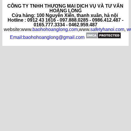
CÔNG TY TNHH THƯƠNG MẠI DỊCH VỤ VÀ TƯ VẤN
HOÀNG LONG
C
ửa hàng
: 100 Nguyễn Xiển, thanh xuân, hà nội
Hotline : 0912 43 1616 - 097.888.0285 - 0986.412.487 -
0165.777.3334 - 0462.959.487
website:www.
baohohoanglong.com
,www.
safetyhanoi.com
,
w
Email:baohohoanglong@gmail.com