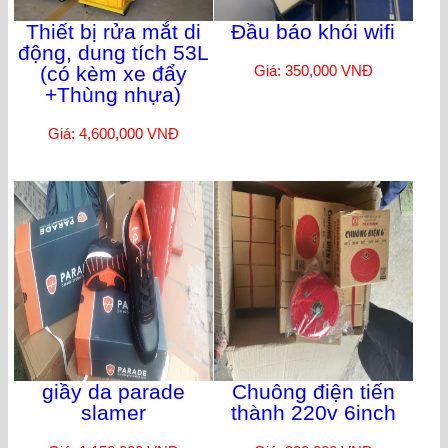
Thiết bị rửa mắt di
Đầu báo khói wifi
động, dung tích 53L
(có kèm xe đẩy
Giá: 350,000 VNĐ
+Thùng nhựa)
Giá: 4,600,000 VNĐ
giầy da parade
Chuông điện tiến
slamer
thành 220v 6inch