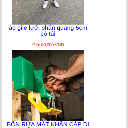
áo gile lưới phản quang 5cm
có túi
Giá: 80,000 VNĐ
BỒN RỬA MẮT KHẨN CẤP DI