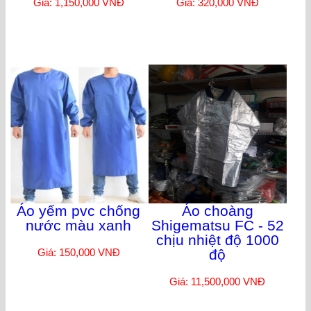
Giá: 1,150,000 VNĐ
Giá: 320,000 VNĐ
Áo yếm pvc chống
Áo choàng
nước màu xanh
Shigematsu FC - 52
chịu nhiệt độ 1000
Giá: 150,000 VNĐ
độ
Giá: 11,500,000 VNĐ