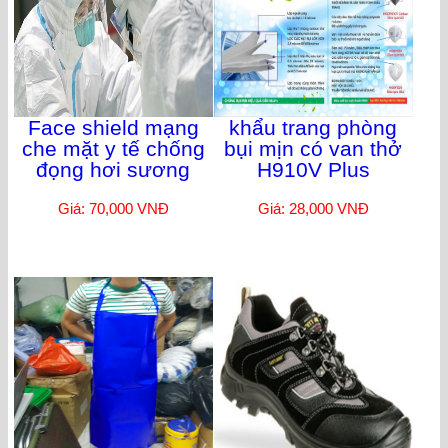
Face shield mạng
khẩu trang phòng
che mặt y tế chống
bụi mịn có van thở
đọng hơi sương
H910V Plus
Giá: 70,000 VNĐ
Giá: 28,000 VNĐ