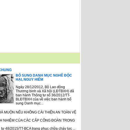
 CHUNG
BỔ SUNG DANH MỤC NGHỀ ĐỘC
HẠI, NGUY HIỂM
Ngày 28/12/2012, Bộ Lao động
Thương binh và Xã hội (LĐTBXH) đã
ban hành Thông tư số 36/2012/TT-
BLĐTBXH của về việc ban hành bổ
sung Danh mục...
UÁ MUỘN NẾU KHÔNG CẢI THIỆN AN TOÀN VỆ
H NHIỆM CỦA CÁC CẤP CÔNG ĐOÀN TRONG
tư 48/2015/TT-BCA trang phục chữa cháy lực ...