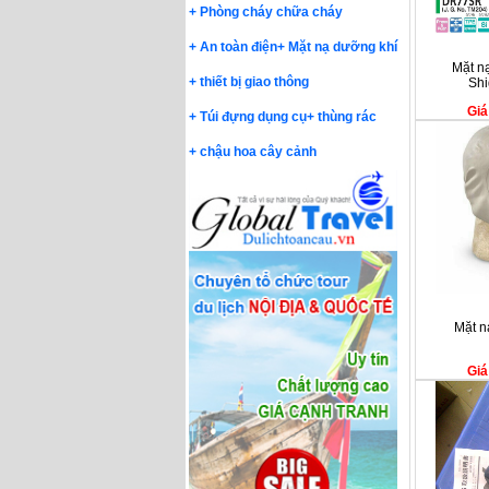
+
Phòng cháy chữa cháy
+
An toàn điện
+
Mặt nạ dưỡng khí
Mặt n
+
thiết bị giao thông
Shi
Giá
+
Túi đựng dụng cụ
+
thùng rác
+
chậu hoa cây cảnh
Mặt n
Giá