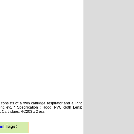
nsists of a twin cartridge respirator and a light
nt, etc. * Specification : Hood: PVC cloth Lens:
1 Cartridges: RC203 x 2 pcs
tml
Tags: