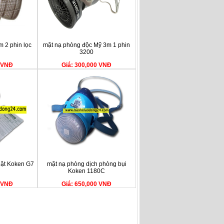
 2 phin lọc
mặt nạ phòng độc Mỹ 3m 1 phin
3200
0 VNĐ
Giá: 300,000 VNĐ
hật Koken G7
mặt nạ phòng dịch phòng bụi
Koken 1180C
0 VNĐ
Giá: 650,000 VNĐ