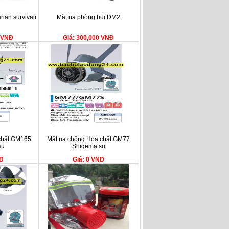
ian survivair
Mặt nạ phòng bụi DM2
0 VNĐ
Giá: 300,000 VNĐ
chất GM165
Mặt nạ chống Hóa chất GM77
su
Shigematsu
NĐ
Giá: 0 VNĐ