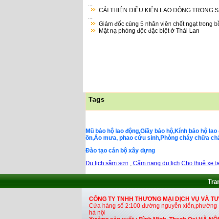
...
CẢI THIỆN ĐIỀU KIỆN LAO ĐỘNG TRONG 
...
Giám đốc cùng 5 nhân viên chết ngạt trong bồ
Mặt nạ phòng độc đặc biệt ở Thái Lan
Tags
Mũ bảo hộ lao động,Giầy bảo hộ,Kính bảo hộ lao 
ồn,Áo mưa, phao cứu sinh,Phòng cháy chữa cháy,
Đào tạo cán bộ xây dựng
Du lịch sầm sơn
,
Cẩm nang du lịch
Cho thuê xe tạ
Tra
CÔNG TY TNHH THƯƠNG MẠI DỊCH VỤ VÀ T
Cửa hàng số 2:100 đường nguyễn xiển,phường H
hà nội