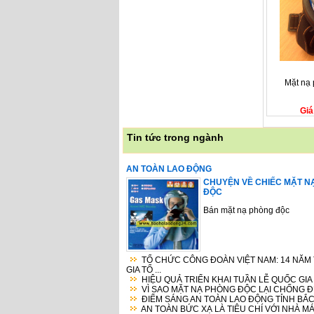
Mặt nạ
Giá
Tin tức trong ngành
AN TOÀN LAO ĐỘNG
CHUYỆN VỀ CHIẾC MẶT N
ĐỘC
Bán mặt nạ phòng độc
TỔ CHỨC CÔNG ĐOÀN VIỆT NAM: 14 NĂM
GIA TỔ ...
HIỆU QUẢ TRIỂN KHAI TUẦN LỄ QUỐC GIA V
VÌ SAO MẶT NẠ PHÒNG ĐỘC LẠI CHỐNG ĐƯ
ĐIỂM SÁNG AN TOÀN LAO ĐỘNG TỈNH BẮC
AN TOÀN BỨC XẠ LÀ TIÊU CHÍ VỚI NHÀ M