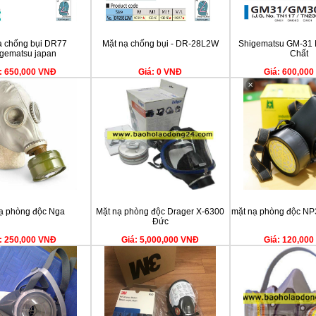
ạ chống bụi DR77
Mặt nạ chống bụi - DR-28L2W
Shigematsu GM-31 
gematsu japan
Chất
: 650,000 VNĐ
Giá: 0 VNĐ
Giá: 600,00
ạ phòng độc Nga
Mặt nạ phòng độc Drager X-6300
mặt nạ phòng độc NP
Đức
: 250,000 VNĐ
Giá: 5,000,000 VNĐ
Giá: 120,00