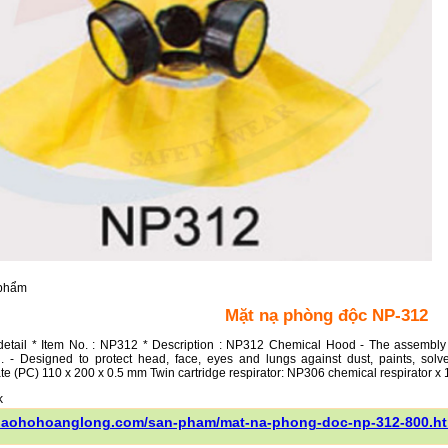
 phẩm
Mặt nạ phòng độc NP-312
detail * Item No. : NP312 * Description : NP312 Chemical Hood - The assembly co
. - Designed to protect head, face, eyes and lungs against dust, paints, solve
e (PC) 110 x 200 x 0.5 mm Twin cartridge respirator: NP306 chemical respirator x 
/baohohoanglong.com/san-pham/mat-na-phong-doc-np-312-800.h