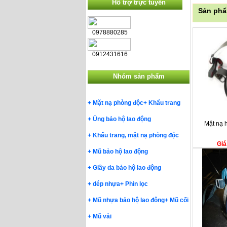
Hỗ trợ trực tuyến
Sản phẩ
0978880285
0912431616
Nhóm sản phẩm
+
Mặt nạ phòng độc
+
Khẩu trang
+
Ủng bảo hộ lao động
Mặt nạ 
+
Khẩu trang, mặt nạ phòng độc
Giá
+
Mũ bảo hộ lao động
+
Giầy da bảo hộ lao động
+
dép nhựa
+
Phin lọc
+
Mũ nhựa bảo hộ lao đông
+
Mũ cối
+
Mũ vải