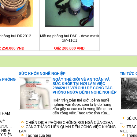
 phòng bụi DR2012
Mặt nạ phòng bụi DM1 - dove mask
SM-11C1
: 250,000 VNĐ
Giá: 200,000 VNĐ
SỨC KHỎE NGHỀ NGHIỆP
TIN TỨC
Ạ PHÒNG
NGÀY THẾ GIỚI VỀ AN TOÀN VÀ
SỨC KHỎE TẠI NƠI LÀM VIỆC
28/4/2013 VỚI CHỦ ĐỀ CÔNG TÁC
PHÒNG NGỪA BỆNH NGHỀ NGHIỆP
Hiện trên toàn thế giới, bệnh nghề
nghiệp vẫn được xem là lý do hàng
đầu gây ra các ca tử vong liên quan
đến công việc.Theo ước tính của...
 THAM
SẼ Q
Ề ...
CHIẾN DỊCH PHÒNG CHỐNG RƠI NGÃ CỦA OSHA
...
ỢC ...
CĂNG THẲNG LIÊN QUAN ĐẾN CÔNG VIỆC KHÔNG
TRÁC
 NINH
LÀM ...
VIỆC ...
ÁY ĐIỆN
Tác hại của bụi
Thông 