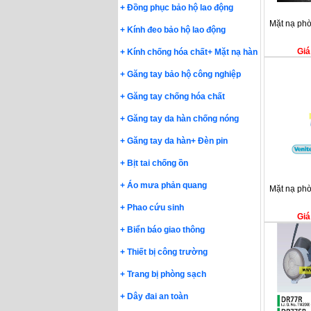
+
Đồng phục bảo hộ lao động
Mặt nạ phò
+
Kính đeo bảo hộ lao động
Giá
+
Kính chống hóa chất
+
Mặt nạ hàn
+
Găng tay bảo hộ công nghiệp
+
Găng tay chống hóa chất
+
Găng tay da hàn chống nóng
+
Găng tay da hàn
+
Đèn pin
+
Bịt tai chống ồn
+
Áo mưa phản quang
Mặt nạ phò
+
Phao cứu sinh
Giá
+
Biển báo giao thông
+
Thiết bị công trường
+
Trang bị phòng sạch
+
Dây đai an toàn