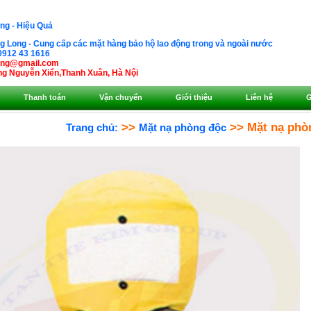
ng - Hiệu Quả
 Long - Cung cấp các mặt hàng bảo hộ lao động trong và ngoài nước
0912 43 1616
ong@gmail.com
g Nguyễn Xiển,Thanh Xuân, Hà Nội
Thanh toán
Vận chuyển
Giới thiệu
Liên hệ
G
>>
>> Mặt nạ phò
Trang chủ:
Mặt nạ phòng độc