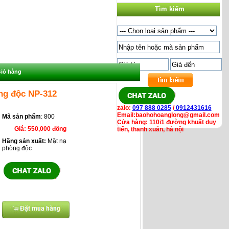
Tìm kiếm
iỏ hàng
ng độc NP-312
zalo:
097 888 0285
/
0912431616
Email:baohohoanglong@gmail.com
Mã sản phẩm
: 800
Cửa hàng: 110i1 đường khuất duy
Giá:
550,000 đồng
tiến, thanh xuân, hà nội
Hãng sản xuất:
Mặt nạ
phòng độc