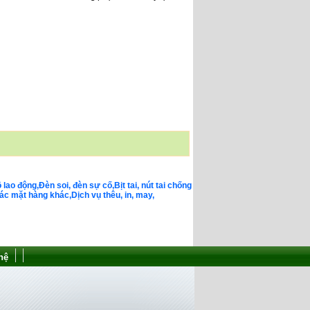
o động,Đèn soi, đèn sự cố,Bịt tai, nút tai chống
c mặt hàng khác,Dịch vụ thêu, in, may,
hệ