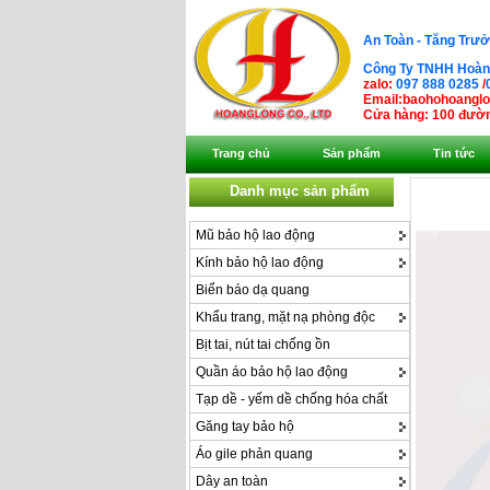
An Toàn - Tăng Trưở
Công Ty TNHH Hoàng
zalo:
097 888 0285
/
Email:baohohoangl
Cửa hàng: 100 đườn
Trang chủ
Sản phẩm
Tin tức
Danh mục sản phẩm
Mũ bảo hộ lao động
Kính bảo hộ lao động
Biển báo dạ quang
Khẩu trang, mặt nạ phòng độc
Bịt tai, nút tai chống ồn
Quần áo bảo hộ lao động
Tạp dề - yếm dề chống hóa chất
Găng tay bảo hộ
Áo gile phản quang
Dây an toàn