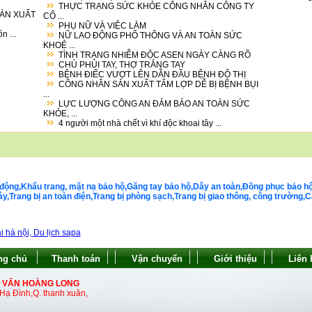
THỰC TRẠNG SỨC KHỎE CÔNG NHÂN CÔNG TY
SẢN XUẤT
CỔ ...
PHỤ NỮ VÀ VIỆC LÀM
n ...
NỮ LAO ĐỘNG PHỔ THÔNG VÀ AN TOÀN SỨC
KHOẺ ...
TÌNH TRẠNG NHIỄM ĐỘC ASEN NGÀY CÀNG RÕ
CHỦ PHỦI TAY, THỢ TRẮNG TAY
BỆNH ĐIẾC VƯỢT LÊN DẪN ĐẦU BỆNH ĐÔ THỊ
CÔNG NHÂN SẢN XUẤT TẤM LỢP DỄ BỊ BỆNH BỤI
...
LỰC LƯỢNG CÔNG AN ĐẢM BẢO AN TOÀN SỨC
KHỎE, ...
4 người một nhà chết vì khí độc khoai tây ...
động,Khẩu trang, mặt nạ bảo hộ,Găng tay bảo hộ,Dây an toàn,Đồng phục bảo hộ la
Trang bị an toàn điện,Trang bị phòng sạch,Trang bị giao thông, công trường,Cá
i hà nội,
Du lịch sapa
ng chủ
Thanh toán
Vận chuyển
Giới thiệu
Liên 
Ư VẤN HOÀNG LONG
ạ Đình,Q. thanh xuân,