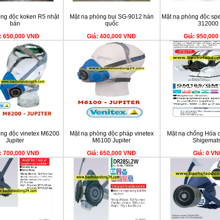
ng độc koken R5 nhật
Mặt nạ phòng bụi SG-9012 hàn
Mặt nạ phòng độc sper
bản
quốc
312000
: 650,000 VNĐ
Giá: 400,000 VNĐ
Giá: 950,00
ng độc vinetex M6200
Mặt nạ phòng độc pháp vinetex
Mặt nạ chống Hóa 
Jupiter
M6100 Jupiter
Shigemat
: 700,000 VNĐ
Giá: 650,000 VNĐ
Giá: 0 V