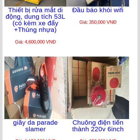
Thiết bị rửa mắt di
Đầu báo khói wifi
động, dung tích 53L
(có kèm xe đẩy
Giá: 350,000 VNĐ
+Thùng nhựa)
Giá: 4,600,000 VNĐ
giầy da parade
Chuông điện tiến
slamer
thành 220v 6inch