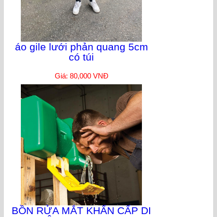
áo gile lưới phản quang 5cm
có túi
Giá: 80,000 VNĐ
BỒN RỬA MẮT KHẨN CẤP DI