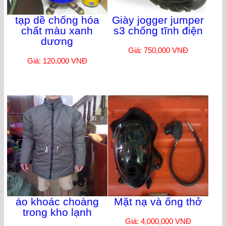
tạp dề chống hóa
Giày jogger jumper
chất màu xanh
s3 chống tĩnh điện
dương
Giá: 750,000 VNĐ
Giá: 120,000 VNĐ
áo khoác choàng
Mặt nạ và ống thở
trong kho lạnh
Giá: 4,000,000 VNĐ