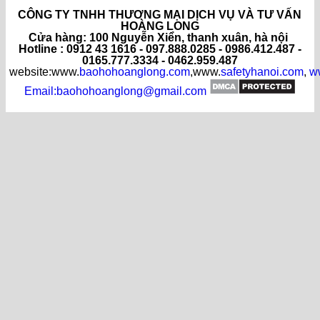
CÔNG TY TNHH THƯƠNG MẠI DỊCH VỤ VÀ TƯ VẤN
HOÀNG LONG
C
ửa hàng
: 100 Nguyễn Xiển, thanh xuân, hà nội
Hotline : 0912 43 1616 - 097.888.0285 - 0986.412.487 -
0165.777.3334 - 0462.959.487
website:www.
baohohoanglong.com
,www.
safetyhanoi.com
,
w
Email:baohohoanglong@gmail.com