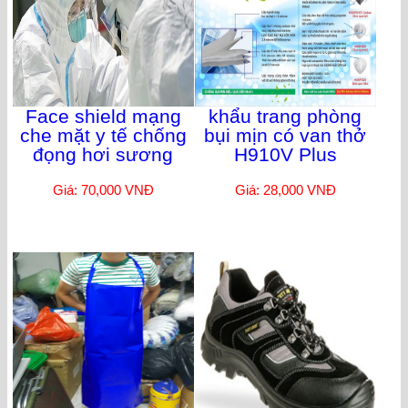
Face shield mạng
khẩu trang phòng
che mặt y tế chống
bụi mịn có van thở
đọng hơi sương
H910V Plus
Giá: 70,000 VNĐ
Giá: 28,000 VNĐ