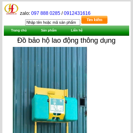
zalo:
097 888 0285
/
0912431616
Trang chủ
Sản phẩm
Liên hệ
Đồ bảo hộ lao động thông dụng