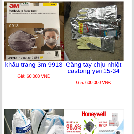
khẩu trang 3m 9913
Găng tay chịu nhiệt
castong yerr15-34
Giá: 60,000 VNĐ
Giá: 600,000 VNĐ