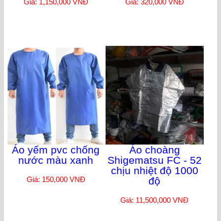
Giá: 1,150,000 VNĐ
Giá: 320,000 VNĐ
Áo yếm pvc chống
Áo choàng
nước màu xanh
Shigematsu FC - 52
chịu nhiệt độ 1000
Giá: 150,000 VNĐ
độ
Giá: 11,500,000 VNĐ