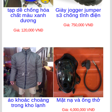
tạp dề chống hóa
Giày jogger jumper
chất màu xanh
s3 chống tĩnh điện
dương
Giá: 750,000 VNĐ
Giá: 120,000 VNĐ
áo khoác choàng
Mặt nạ và ống thở
trong kho lạnh
Giá: 4,000,000 VNĐ