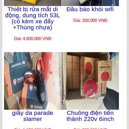
Thiết bị rửa mắt di
Đầu báo khói wifi
động, dung tích 53L
(có kèm xe đẩy
Giá: 350,000 VNĐ
+Thùng nhựa)
Giá: 4,600,000 VNĐ
giầy da parade
Chuông điện tiến
slamer
thành 220v 6inch