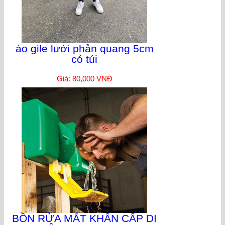
áo gile lưới phản quang 5cm
có túi
Giá: 80,000 VNĐ
BỒN RỬA MẮT KHẨN CẤP DI