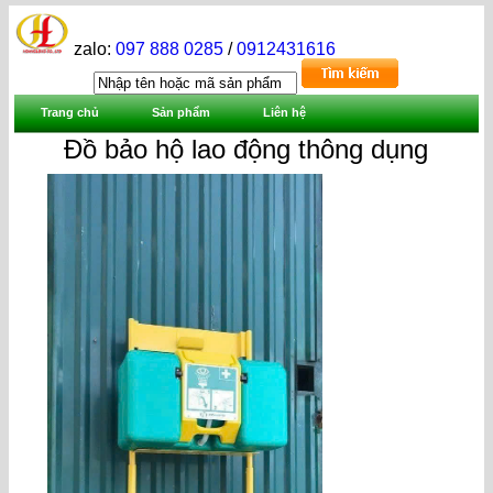
zalo:
097 888 0285
/
0912431616
Trang chủ
Sản phẩm
Liên hệ
Đồ bảo hộ lao động thông dụng