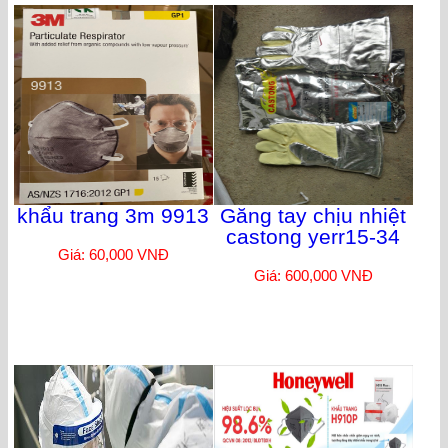
khẩu trang 3m 9913
Găng tay chịu nhiệt
castong yerr15-34
Giá: 60,000 VNĐ
Giá: 600,000 VNĐ