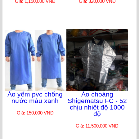
Giá: 1,150,000 VNĐ
Giá: 320,000 VNĐ
Áo yếm pvc chống
Áo choàng
nước màu xanh
Shigematsu FC - 52
chịu nhiệt độ 1000
Giá: 150,000 VNĐ
độ
Giá: 11,500,000 VNĐ