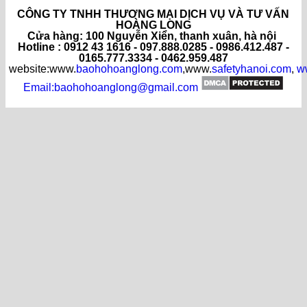
CÔNG TY TNHH THƯƠNG MẠI DỊCH VỤ VÀ TƯ VẤN
HOÀNG LONG
C
ửa hàng
: 100 Nguyễn Xiển, thanh xuân, hà nội
Hotline : 0912 43 1616 - 097.888.0285 - 0986.412.487 -
0165.777.3334 - 0462.959.487
website:www.
baohohoanglong.com
,www.
safetyhanoi.com
,
w
Email:baohohoanglong@gmail.com