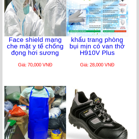
Face shield mạng
khẩu trang phòng
che mặt y tế chống
bụi mịn có van thở
đọng hơi sương
H910V Plus
Giá: 70,000 VNĐ
Giá: 28,000 VNĐ