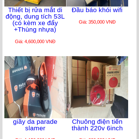
Thiết bị rửa mắt di
Đầu báo khói wifi
động, dung tích 53L
(có kèm xe đẩy
Giá: 350,000 VNĐ
+Thùng nhựa)
Giá: 4,600,000 VNĐ
giầy da parade
Chuông điện tiến
slamer
thành 220v 6inch