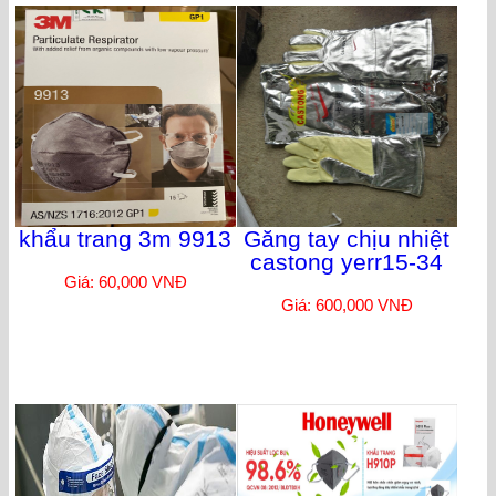
khẩu trang 3m 9913
Găng tay chịu nhiệt
castong yerr15-34
Giá: 60,000 VNĐ
Giá: 600,000 VNĐ