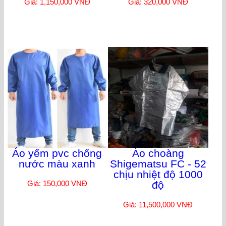
Giá: 1,150,000 VNĐ
Giá: 320,000 VNĐ
Áo yếm pvc chống
Áo choàng
nước màu xanh
Shigematsu FC - 52
chịu nhiệt độ 1000
Giá: 150,000 VNĐ
độ
Giá: 11,500,000 VNĐ