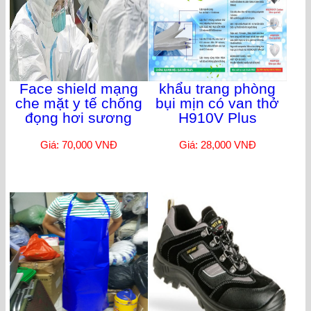
Face shield mạng
khẩu trang phòng
che mặt y tế chống
bụi mịn có van thở
đọng hơi sương
H910V Plus
Giá: 70,000 VNĐ
Giá: 28,000 VNĐ