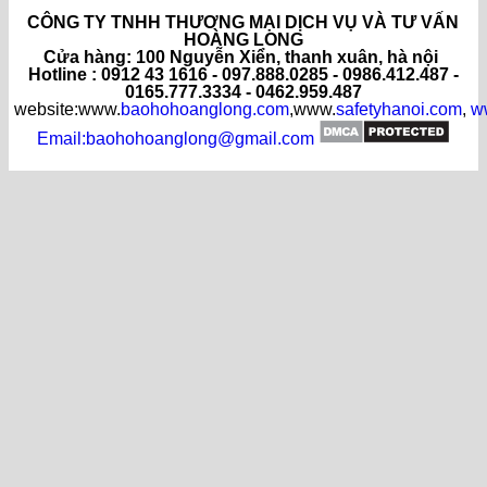
CÔNG TY TNHH THƯƠNG MẠI DỊCH VỤ VÀ TƯ VẤN
HOÀNG LONG
C
ửa hàng
: 100 Nguyễn Xiển, thanh xuân, hà nội
Hotline : 0912 43 1616 - 097.888.0285 - 0986.412.487 -
0165.777.3334 - 0462.959.487
website:www.
baohohoanglong.com
,www.
safetyhanoi.com
,
w
Email:baohohoanglong@gmail.com