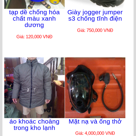
tạp dề chống hóa
Giày jogger jumper
chất màu xanh
s3 chống tĩnh điện
dương
Giá: 750,000 VNĐ
Giá: 120,000 VNĐ
áo khoác choàng
Mặt nạ và ống thở
trong kho lạnh
Giá: 4,000,000 VNĐ