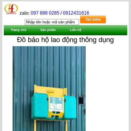
zalo:
097 888 0285
/
0912431616
Trang chủ
Sản phẩm
Liên hệ
Đồ bảo hộ lao động thông dụng