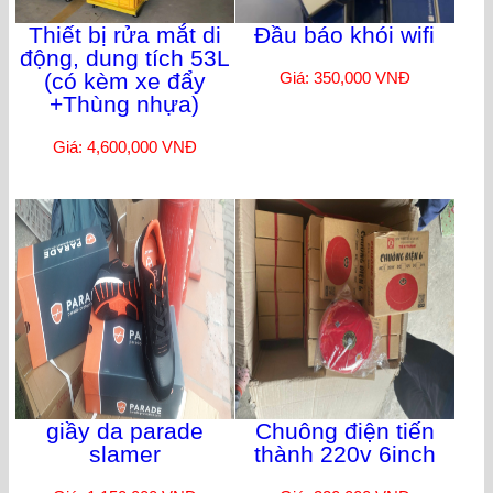
Thiết bị rửa mắt di
Đầu báo khói wifi
động, dung tích 53L
(có kèm xe đẩy
Giá: 350,000 VNĐ
+Thùng nhựa)
Giá: 4,600,000 VNĐ
giầy da parade
Chuông điện tiến
slamer
thành 220v 6inch