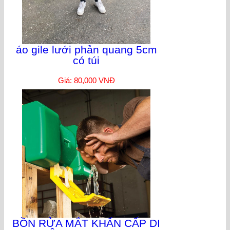
áo gile lưới phản quang 5cm
có túi
Giá: 80,000 VNĐ
BỒN RỬA MẮT KHẨN CẤP DI