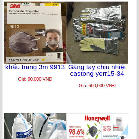
khẩu trang 3m 9913
Găng tay chịu nhiệt
castong yerr15-34
Giá: 60,000 VNĐ
Giá: 600,000 VNĐ