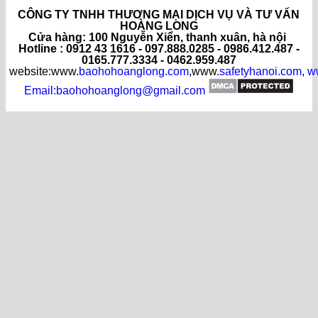
CÔNG TY TNHH THƯƠNG MẠI DỊCH VỤ VÀ TƯ VẤN
HOÀNG LONG
C
ửa hàng
: 100 Nguyễn Xiển, thanh xuân, hà nội
Hotline : 0912 43 1616 - 097.888.0285 - 0986.412.487 -
0165.777.3334 - 0462.959.487
website:www.
baohohoanglong.com
,www.
safetyhanoi.com
,
w
Email:baohohoanglong@gmail.com