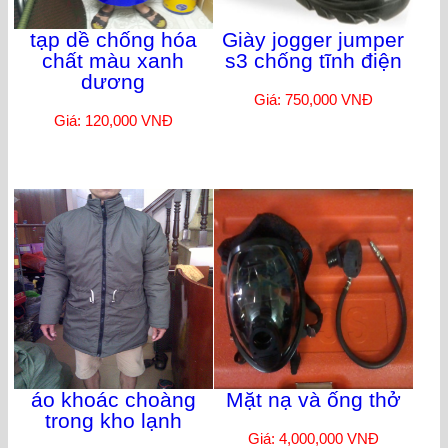
tạp dề chống hóa
Giày jogger jumper
chất màu xanh
s3 chống tĩnh điện
dương
Giá: 750,000 VNĐ
Giá: 120,000 VNĐ
áo khoác choàng
Mặt nạ và ống thở
trong kho lạnh
Giá: 4,000,000 VNĐ