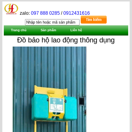
zalo:
097 888 0285
/
0912431616
Trang chủ
Sản phẩm
Liên hệ
Đồ bảo hộ lao động thông dụng