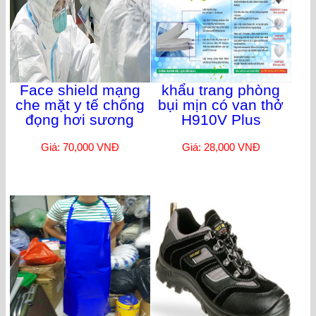
Face shield mạng
khẩu trang phòng
che mặt y tế chống
bụi mịn có van thở
đọng hơi sương
H910V Plus
Giá: 70,000 VNĐ
Giá: 28,000 VNĐ