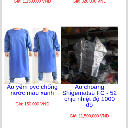
Giá: 1,150,000 VNĐ
Giá: 320,000 VNĐ
Áo yếm pvc chống
Áo choàng
nước màu xanh
Shigematsu FC - 52
chịu nhiệt độ 1000
Giá: 150,000 VNĐ
độ
Giá: 11,500,000 VNĐ