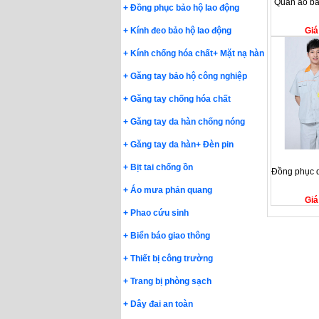
Quần áo bả
+
Đồng phục bảo hộ lao động
Giá
+
Kính đeo bảo hộ lao động
+
Kính chống hóa chất
+
Mặt nạ hàn
+
Găng tay bảo hộ công nghiệp
+
Găng tay chống hóa chất
+
Găng tay da hàn chống nóng
+
Găng tay da hàn
+
Đèn pin
+
Bịt tai chống ồn
Đồng phục q
+
Áo mưa phản quang
Giá
+
Phao cứu sinh
+
Biển báo giao thông
+
Thiết bị công trường
+
Trang bị phòng sạch
+
Dây đai an toàn