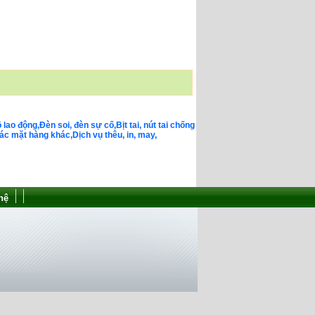
o động,Đèn soi, đèn sự cố,Bịt tai, nút tai chống
c mặt hàng khác,Dịch vụ thêu, in, may,
hệ