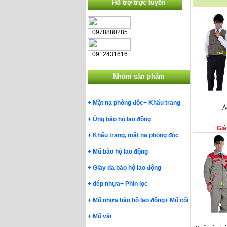
Hỗ trợ trực tuyến
0978880285
0912431616
Nhóm sản phẩm
+
Mặt nạ phòng độc
+
Khẩu trang
Á
+
Ủng bảo hộ lao động
Giá
+
Khẩu trang, mặt nạ phòng độc
+
Mũ bảo hộ lao động
+
Giầy da bảo hộ lao động
+
dép nhựa
+
Phin lọc
+
Mũ nhựa bảo hộ lao đông
+
Mũ cối
+
Mũ vải