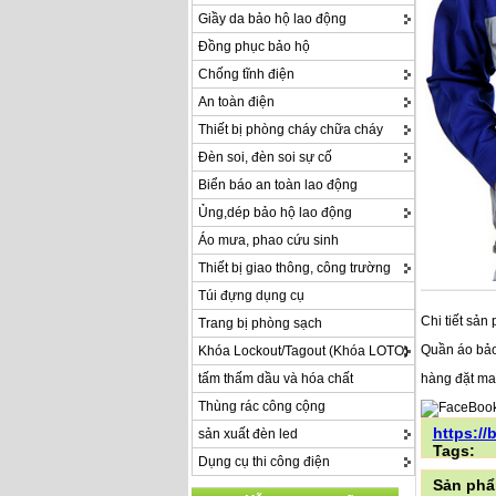
Giầy da bảo hộ lao động
Đồng phục bảo hộ
Chống tĩnh điện
An toàn điện
Thiết bị phòng cháy chữa cháy
Đèn soi, đèn soi sự cố
Biển báo an toàn lao động
Ủng,dép bảo hộ lao động
Áo mưa, phao cứu sinh
Thiết bị giao thông, công trường
Túi đựng dụng cụ
Chi tiết sản
Trang bị phòng sạch
Quần áo bảo 
Khóa Lockout/Tagout (Khóa LOTO)
hàng đặt ma
tấm thấm dầu và hóa chất
Thùng rác công cộng
https:/
sản xuất đèn led
Tags:
Dụng cụ thi công điện
Sản phẩ