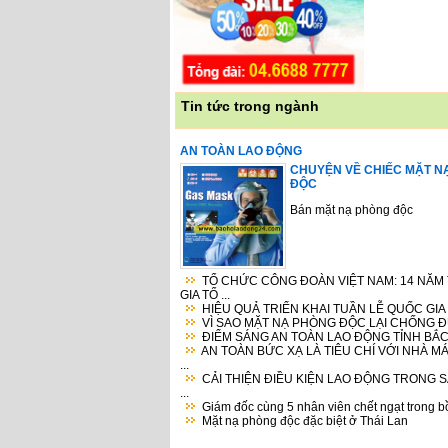
Tin tức trong ngành
AN TOÀN LAO ĐỘNG
CHUYỆN VỀ CHIẾC MẶT N
ĐỘC
Bán mặt nạ phòng độc
TỔ CHỨC CÔNG ĐOÀN VIỆT NAM: 14 NĂM
GIA TỔ ...
HIỆU QUẢ TRIỂN KHAI TUẦN LỄ QUỐC GIA V
VÌ SAO MẶT NẠ PHÒNG ĐỘC LẠI CHỐNG ĐƯ
ĐIỂM SÁNG AN TOÀN LAO ĐỘNG TỈNH BẮC
AN TOÀN BỨC XẠ LÀ TIÊU CHÍ VỚI NHÀ M
...
CẢI THIỆN ĐIỀU KIỆN LAO ĐỘNG TRONG 
...
Giám đốc cùng 5 nhân viên chết ngạt trong bồ
Mặt nạ phòng độc đặc biệt ở Thái Lan