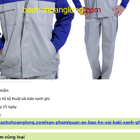
 phẩm
hộ kỹ thuật vải kaki xanh ghi
y 15 ngày
/baohohoanglong.com/san-pham/quan-ao-bao-ho-vai-kaki-xanh-gh
m cùng loại