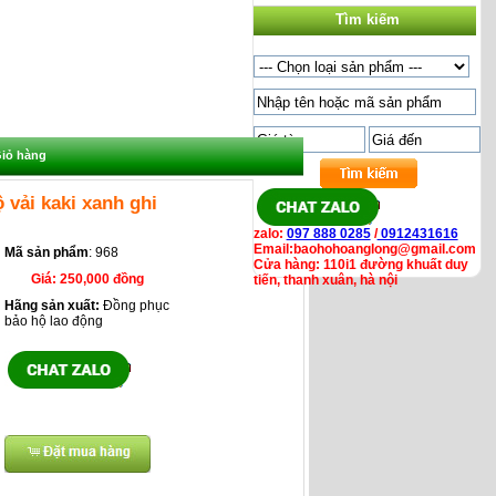
Tìm kiếm
iỏ hàng
vải kaki xanh ghi
zalo:
097 888 0285
/
0912431616
Email:baohohoanglong@gmail.com
Mã sản phẩm
: 968
Cửa hàng: 110i1 đường khuất duy
Giá:
250,000 đồng
tiến, thanh xuân, hà nội
Hãng sản xuất:
Đồng phục
bảo hộ lao động