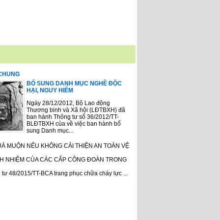
 CHUNG
BỔ SUNG DANH MỤC NGHỀ ĐỘC
HẠI, NGUY HIỂM
Ngày 28/12/2012, Bộ Lao động
Thương binh và Xã hội (LĐTBXH) đã
ban hành Thông tư số 36/2012/TT-
BLĐTBXH của về việc ban hành bổ
sung Danh mục...
UÁ MUỘN NẾU KHÔNG CẢI THIỆN AN TOÀN VỆ
H NHIỆM CỦA CÁC CẤP CÔNG ĐOÀN TRONG
tư 48/2015/TT-BCA trang phục chữa cháy lực ...