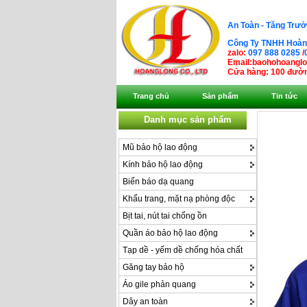
An Toàn - Tăng Trưở
Công Ty TNHH Hoàng
zalo:
097 888 0285
/
Email:baohohoangl
Cửa hàng: 100 đườn
Trang chủ
Sản phẩm
Tin tức
Danh mục sản phẩm
Mũ bảo hộ lao động
Kính bảo hộ lao động
Biển báo dạ quang
Khẩu trang, mặt nạ phòng độc
Bịt tai, nút tai chống ồn
Quần áo bảo hộ lao động
Tạp dề - yếm dề chống hóa chất
Găng tay bảo hộ
Áo gile phản quang
Dây an toàn