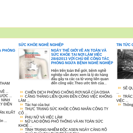
SỨC KHỎE NGHỀ NGHIỆP
TIN TỨC
Ạ PHÒNG
NGÀY THẾ GIỚI VỀ AN TOÀN VÀ
SỨC KHỎE TẠI NƠI LÀM VIỆC
28/4/2013 VỚI CHỦ ĐỀ CÔNG TÁC
PHÒNG NGỪA BỆNH NGHỀ NGHIỆP
Hiện trên toàn thế giới, bệnh nghề
nghiệp vẫn được xem là lý do hàng
đầu gây ra các ca tử vong liên quan
đến công việc.Theo ước tính của...
 THAM
SẼ Q
Ề ...
CHIẾN DỊCH PHÒNG CHỐNG RƠI NGÃ CỦA OSHA
...
ỢC ...
CĂNG THẲNG LIÊN QUAN ĐẾN CÔNG VIỆC KHÔNG
TRÁC
 NINH
LÀM ...
VIỆC ...
ÁY ĐIỆN
Tác hại của bụi
Thông 
THỰC TRẠNG SỨC KHỎE CÔNG NHÂN CÔNG TY
SẢN XUẤT
CỔ ...
PHỤ NỮ VÀ VIỆC LÀM
n ...
NỮ LAO ĐỘNG PHỔ THÔNG VÀ AN TOÀN SỨC
KHOẺ ...
TÌNH TRẠNG NHIỄM ĐỘC ASEN NGÀY CÀNG RÕ