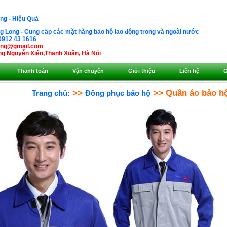
ng - Hiệu Quả
 Long - Cung cấp các mặt hàng bảo hộ lao động trong và ngoài nước
0912 43 1616
ong@gmail.com
g Nguyễn Xiển,Thanh Xuân, Hà Nội
Thanh toán
Vận chuyển
Giới thiệu
Liên hệ
G
>>
>> Quần áo bảo hộ 
Trang chủ:
Đồng phục bảo hộ