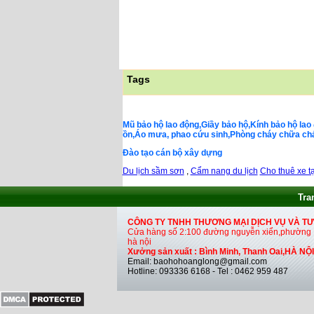
Tags
Mũ bảo hộ lao động,Giầy bảo hộ,Kính bảo hộ lao 
ồn,Áo mưa, phao cứu sinh,Phòng cháy chữa cháy,
Đào tạo cán bộ xây dựng
Du lịch sầm sơn
,
Cẩm nang du lịch
Cho thuê xe tạ
Tra
CÔNG TY TNHH THƯƠNG MẠI DỊCH VỤ VÀ T
Cửa hàng số 2:100 đường nguyễn xiển,phường H
hà nội
Xưởng sản xuất : Bình Minh, Thanh Oai,HÀ NỘI
Email: baohohoanglong@gmail.com
Hotline: 093336 6168 - Tel : 0462 959 487