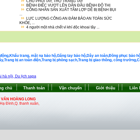
CHỦ PHỦI TAY, THỢ TRẮNG TAY
BỆNH ĐIẾC VƯỢT LÊN DẪN ĐẦU BỆNH ĐÔ THỊ
CÔNG NHÂN SẢN XUẤT TẤM LỢP DỄ BỊ BỆNH BỤI
...
LỰC LƯỢNG CÔNG AN ĐẢM BẢO AN TOÀN SỨC
KHỎE, ...
4 người một nhà chết vì khí độc khoai tây ...
động,Khẩu trang, mặt nạ bảo hộ,Găng tay bảo hộ,Dây an toàn,Đồng phục bảo hộ la
Trang bị an toàn điện,Trang bị phòng sạch,Trang bị giao thông, công trường,Cá
i hà nội,
Du lịch sapa
ng chủ
Thanh toán
Vận chuyển
Giới thiệu
Liên 
Ư VẤN HOÀNG LONG
ạ Đình,Q. thanh xuân,