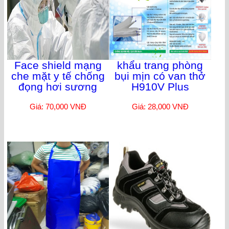
Face shield mạng
khẩu trang phòng
che mặt y tế chống
bụi mịn có van thở
đọng hơi sương
H910V Plus
Giá: 70,000 VNĐ
Giá: 28,000 VNĐ