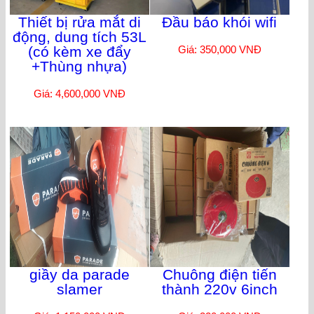
Thiết bị rửa mắt di
Đầu báo khói wifi
động, dung tích 53L
(có kèm xe đẩy
Giá: 350,000 VNĐ
+Thùng nhựa)
Giá: 4,600,000 VNĐ
giầy da parade
Chuông điện tiến
slamer
thành 220v 6inch