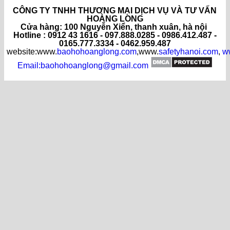
CÔNG TY TNHH THƯƠNG MẠI DỊCH VỤ VÀ TƯ VẤN
HOÀNG LONG
C
ửa hàng
: 100 Nguyễn Xiển, thanh xuân, hà nội
Hotline : 0912 43 1616 - 097.888.0285 - 0986.412.487 -
0165.777.3334 - 0462.959.487
website:www.
baohohoanglong.com
,www.
safetyhanoi.com
,
w
Email:baohohoanglong@gmail.com