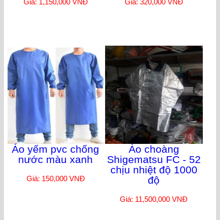
Giá: 1,150,000 VNĐ
Giá: 320,000 VNĐ
Áo yếm pvc chống
Áo choàng
nước màu xanh
Shigematsu FC - 52
chịu nhiệt độ 1000
Giá: 150,000 VNĐ
độ
Giá: 11,500,000 VNĐ