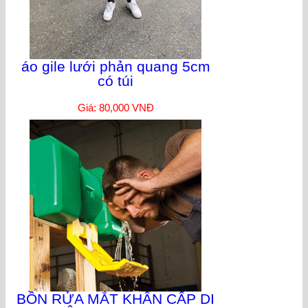
áo gile lưới phản quang 5cm
có túi
Giá: 80,000 VNĐ
BỒN RỬA MẮT KHẨN CẤP DI