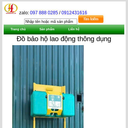
zalo:
097 888 0285
/
0912431616
Trang chủ
Sản phẩm
Liên hệ
Đồ bảo hộ lao động thông dụng