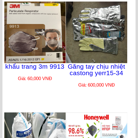
khẩu trang 3m 9913
Găng tay chịu nhiệt
castong yerr15-34
Giá: 60,000 VNĐ
Giá: 600,000 VNĐ