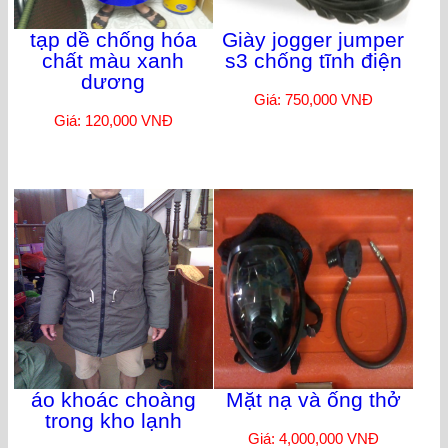
tạp dề chống hóa
Giày jogger jumper
chất màu xanh
s3 chống tĩnh điện
dương
Giá: 750,000 VNĐ
Giá: 120,000 VNĐ
áo khoác choàng
Mặt nạ và ống thở
trong kho lạnh
Giá: 4,000,000 VNĐ