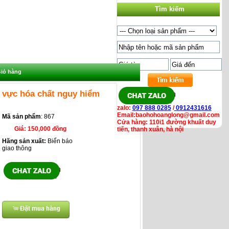
Tìm kiếm
iỏ hàng
 vực hóa chất nguy hiểm
zalo:
097 888 0285
/
0912431616
Email:baohohoanglong@gmail.com
Mã sản phẩm
: 867
Cửa hàng: 110i1 đường khuất duy
Giá:
150,000 đồng
tiến, thanh xuân, hà nội
Hãng sản xuất:
Biển báo
giao thông