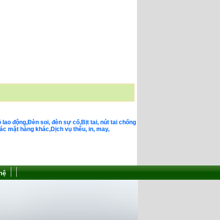
o động,Đèn soi, đèn sự cố,Bịt tai, nút tai chống
c mặt hàng khác,Dịch vụ thêu, in, may,
hệ