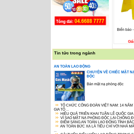
Biển báo 
Giá
Tin tức trong ngành
AN TOÀN LAO ĐỘNG
CHUYỆN VỀ CHIẾC MẶT N
ĐỘC
Bán mặt nạ phòng độc
TỔ CHỨC CÔNG ĐOÀN VIỆT NAM: 14 NĂM
GIA TỔ ...
HIỆU QUẢ TRIỂN KHAI TUẦN LỄ QUỐC GIA V
VÌ SAO MẶT NẠ PHÒNG ĐỘC LẠI CHỐNG ĐƯ
ĐIỂM SÁNG AN TOÀN LAO ĐỘNG TỈNH BẮC
AN TOÀN BỨC XẠ LÀ TIÊU CHÍ VỚI NHÀ M
...