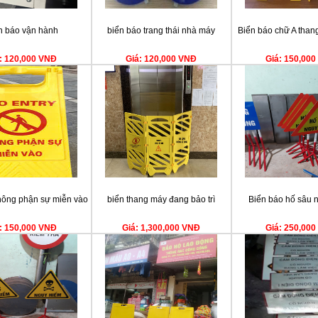
n báo vận hành
biển báo trang thái nhà máy
Biển báo chữ A thang
: 120,000 VNĐ
Giá: 120,000 VNĐ
Giá: 150,00
hông phận sự miễn vào
biển thang máy đang bảo trì
Biển báo hố sâu 
: 150,000 VNĐ
Giá: 1,300,000 VNĐ
Giá: 250,00