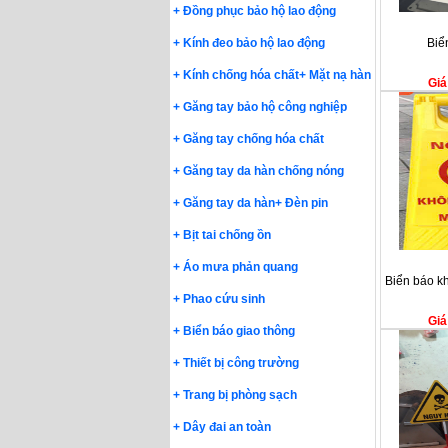
+
Đồng phục bảo hộ lao động
+
Kính đeo bảo hộ lao động
Biể
+
Kính chống hóa chất
+
Mặt nạ hàn
Giá
+
Găng tay bảo hộ công nghiệp
+
Găng tay chống hóa chất
+
Găng tay da hàn chống nóng
+
Găng tay da hàn
+
Đèn pin
+
Bịt tai chống ồn
+
Áo mưa phản quang
Biển báo k
+
Phao cứu sinh
Giá
+
Biển báo giao thông
+
Thiết bị công trường
+
Trang bị phòng sạch
+
Dây đai an toàn