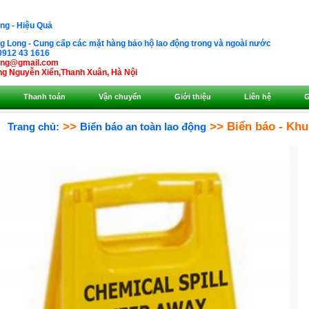
ng - Hiệu Quả
 Long - Cung cấp các mặt hàng bảo hộ lao động trong và ngoài nước
0912 43 1616
ong@gmail.com
g Nguyễn Xiển,Thanh Xuân, Hà Nội
Thanh toán
Vận chuyển
Giới thiệu
Liên hệ
G
>>
>> Biển báo - Khu
Trang chủ:
Biển báo an toàn lao động