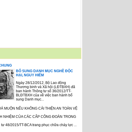
 CHUNG
BỔ SUNG DANH MỤC NGHỀ ĐỘC
HẠI, NGUY HIỂM
Ngày 28/12/2012, Bộ Lao động
Thương binh và Xã hội (LĐTBXH) đã
ban hành Thông tư số 36/2012/TT-
BLĐTBXH của về việc ban hành bổ
sung Danh mục...
UÁ MUỘN NẾU KHÔNG CẢI THIỆN AN TOÀN VỆ
H NHIỆM CỦA CÁC CẤP CÔNG ĐOÀN TRONG
tư 48/2015/TT-BCA trang phục chữa cháy lực ...