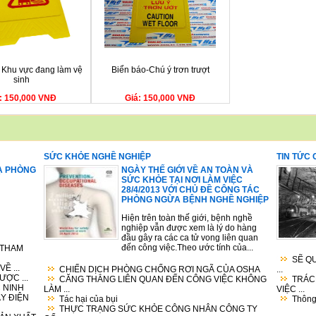
- Khu vực đang làm vệ
Biển báo-Chú ý trơn trượt
sinh
: 150,000 VNĐ
Giá: 150,000 VNĐ
SỨC KHỎE NGHỀ NGHIỆP
TIN TỨC
Ạ PHÒNG
NGÀY THẾ GIỚI VỀ AN TOÀN VÀ
SỨC KHỎE TẠI NƠI LÀM VIỆC
28/4/2013 VỚI CHỦ ĐỀ CÔNG TÁC
PHÒNG NGỪA BỆNH NGHỀ NGHIỆP
Hiện trên toàn thế giới, bệnh nghề
nghiệp vẫn được xem là lý do hàng
đầu gây ra các ca tử vong liên quan
đến công việc.Theo ước tính của...
 THAM
SẼ Q
Ề ...
CHIẾN DỊCH PHÒNG CHỐNG RƠI NGÃ CỦA OSHA
...
ỢC ...
CĂNG THẲNG LIÊN QUAN ĐẾN CÔNG VIỆC KHÔNG
TRÁC
 NINH
LÀM ...
VIỆC ...
ÁY ĐIỆN
Tác hại của bụi
Thông 
THỰC TRẠNG SỨC KHỎE CÔNG NHÂN CÔNG TY