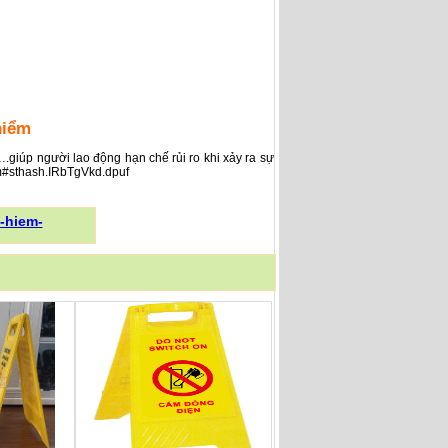
hiểm
.giúp người lao động hạn chế rủi ro khi xảy ra sự
em#sthash.IRbTgVkd.dpuf
-hiem-