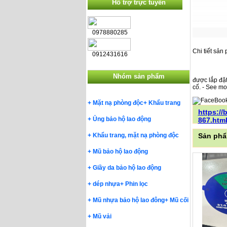
Hỗ trợ trực tuyến
0978880285
Chi tiết sản
0912431616
Nhóm sản phẩm
được lắp đặt
cố. - See mo
+
Mặt nạ phòng độc
+
Khẩu trang
https:/
+
Ủng bảo hộ lao động
867.htm
+
Khẩu trang, mặt nạ phòng độc
Sản phẩ
+
Mũ bảo hộ lao động
+
Giầy da bảo hộ lao động
+
dép nhựa
+
Phin lọc
+
Mũ nhựa bảo hộ lao đông
+
Mũ cối
+
Mũ vải