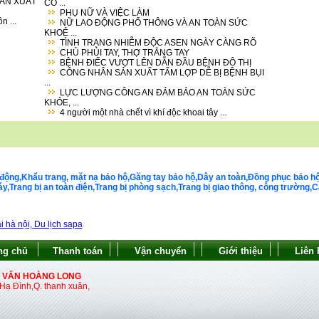
SẢN XUẤT
CỔ ...
PHỤ NỮ VÀ VIỆC LÀM
n ...
NỮ LAO ĐỘNG PHỔ THÔNG VÀ AN TOÀN SỨC
KHOẺ ...
TÌNH TRẠNG NHIỄM ĐỘC ASEN NGÀY CÀNG RÕ
CHỦ PHỦI TAY, THỢ TRẮNG TAY
BỆNH ĐIẾC VƯỢT LÊN DẪN ĐẦU BỆNH ĐÔ THỊ
CÔNG NHÂN SẢN XUẤT TẤM LỢP DỄ BỊ BỆNH BỤI
...
LỰC LƯỢNG CÔNG AN ĐẢM BẢO AN TOÀN SỨC
KHỎE, ...
4 người một nhà chết vì khí độc khoai tây ...
động,Khẩu trang, mặt nạ bảo hộ,Găng tay bảo hộ,Dây an toàn,Đồng phục bảo hộ la
Trang bị an toàn điện,Trang bị phòng sạch,Trang bị giao thông, công trường,Cá
i hà nội,
Du lịch sapa
ng chủ
Thanh toán
Vận chuyển
Giới thiệu
Liên 
Ư VẤN HOÀNG LONG
ạ Đình,Q. thanh xuân,