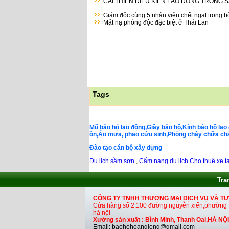
CẢI THIỆN ĐIỀU KIỆN LAO ĐỘNG TRONG 
...
Giám đốc cùng 5 nhân viên chết ngạt trong bồ
Mặt nạ phòng độc đặc biệt ở Thái Lan
Tags
Mũ bảo hộ lao động,Giầy bảo hộ,Kính bảo hộ lao 
ồn,Áo mưa, phao cứu sinh,Phòng cháy chữa cháy,
Đào tạo cán bộ xây dựng
Du lịch sầm sơn
,
Cẩm nang du lịch
Cho thuê xe tạ
Tra
CÔNG TY TNHH THƯƠNG MẠI DỊCH VỤ VÀ T
Cửa hàng số 2:100 đường nguyễn xiển,phường H
hà nội
Xưởng sản xuất : Bình Minh, Thanh Oai,HÀ NỘI
Email: baohohoanglong@gmail.com