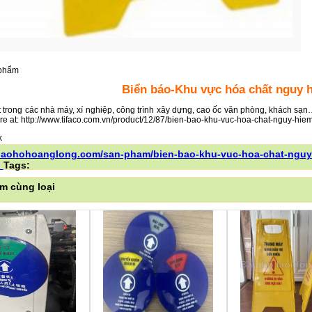
 phẩm
Biển báo-Khu vực hóa chất nguy 
 trong các nhà máy, xí nghiệp, công trình xây dựng, cao ốc văn phòng, khách sạn…
re at: http://www.tifaco.com.vn/product/12/87/bien-bao-khu-vuc-hoa-chat-nguy-hi
/baohohoanglong.com/san-pham/bien-bao-khu-vuc-hoa-chat-nguy
l
Tags:
m cùng loại