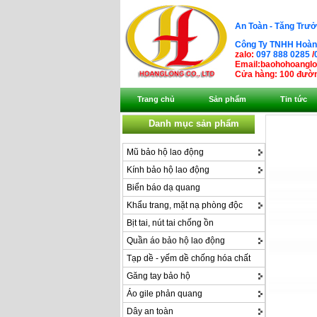
An Toàn - Tăng Trưở
Công Ty TNHH Hoàng
zalo:
097 888 0285
/
Email:baohohoangl
Cửa hàng: 100 đườn
Trang chủ
Sản phẩm
Tin tức
Danh mục sản phẩm
Mũ bảo hộ lao động
Kính bảo hộ lao động
Biển báo dạ quang
Khẩu trang, mặt nạ phòng độc
Bịt tai, nút tai chống ồn
Quần áo bảo hộ lao động
Tạp dề - yếm dề chống hóa chất
Găng tay bảo hộ
Áo gile phản quang
Dây an toàn