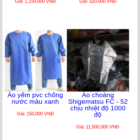
Giá: 1,150,000 VNĐ
Giá: 320,000 VNĐ
Áo yếm pvc chống
Áo choàng
nước màu xanh
Shigematsu FC - 52
chịu nhiệt độ 1000
Giá: 150,000 VNĐ
độ
Giá: 11,500,000 VNĐ