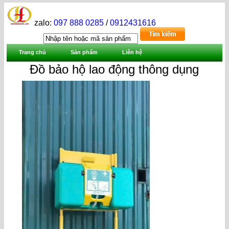
zalo:
097 888 0285
/
0912431616
Trang chủ
Sản phẩm
Liên hệ
Đồ bảo hộ lao động thông dụng