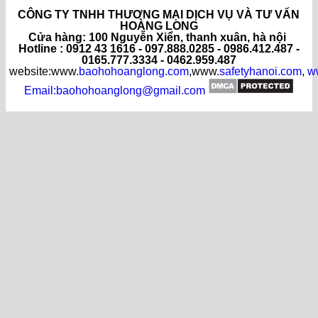
CÔNG TY TNHH THƯƠNG MẠI DỊCH VỤ VÀ TƯ VẤN
HOÀNG LONG
C
ửa hàng
: 100 Nguyễn Xiển, thanh xuân, hà nội
Hotline : 0912 43 1616 - 097.888.0285 - 0986.412.487 -
0165.777.3334 - 0462.959.487
website:www.
baohohoanglong.com
,www.
safetyhanoi.com
,
w
Email:baohohoanglong@gmail.com