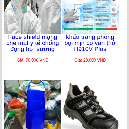
Face shield mạng
khẩu trang phòng
che mặt y tế chống
bụi mịn có van thở
đọng hơi sương
H910V Plus
Giá: 70,000 VNĐ
Giá: 28,000 VNĐ