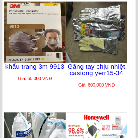
khẩu trang 3m 9913
Găng tay chịu nhiệt
castong yerr15-34
Giá: 60,000 VNĐ
Giá: 600,000 VNĐ