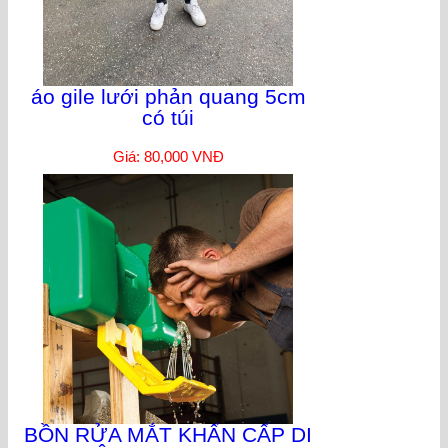
áo gile lưới phản quang 5cm
có túi
Giá: 80,000 VNĐ
BỒN RỬA MẮT KHẨN CẤP DI