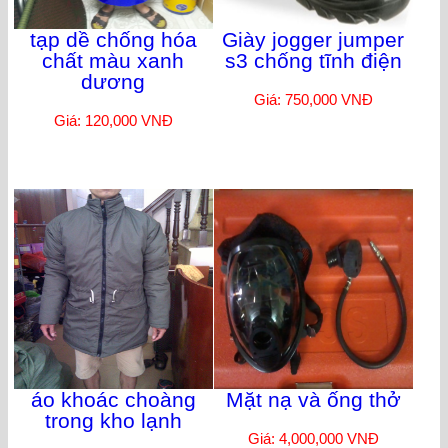
tạp dề chống hóa
Giày jogger jumper
chất màu xanh
s3 chống tĩnh điện
dương
Giá: 750,000 VNĐ
Giá: 120,000 VNĐ
áo khoác choàng
Mặt nạ và ống thở
trong kho lạnh
Giá: 4,000,000 VNĐ