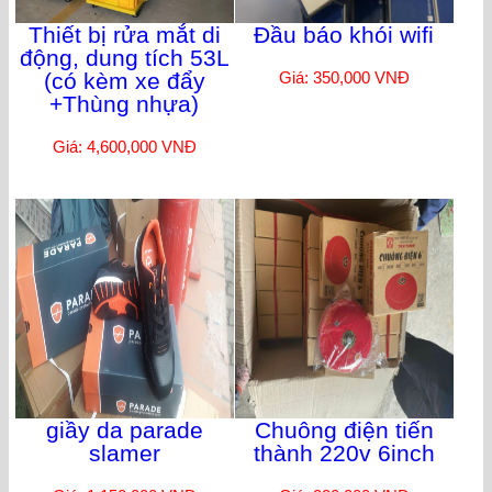
Thiết bị rửa mắt di
Đầu báo khói wifi
động, dung tích 53L
(có kèm xe đẩy
Giá: 350,000 VNĐ
+Thùng nhựa)
Giá: 4,600,000 VNĐ
giầy da parade
Chuông điện tiến
slamer
thành 220v 6inch