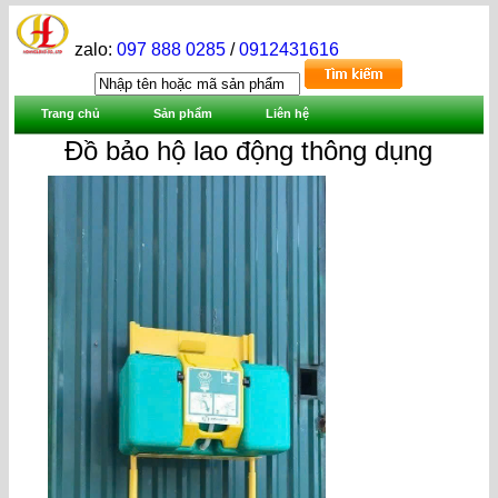
zalo:
097 888 0285
/
0912431616
Trang chủ
Sản phẩm
Liên hệ
Đồ bảo hộ lao động thông dụng