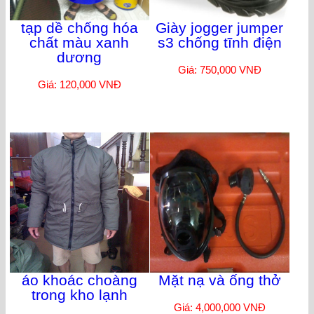
tạp dề chống hóa
Giày jogger jumper
chất màu xanh
s3 chống tĩnh điện
dương
Giá: 750,000 VNĐ
Giá: 120,000 VNĐ
áo khoác choàng
Mặt nạ và ống thở
trong kho lạnh
Giá: 4,000,000 VNĐ