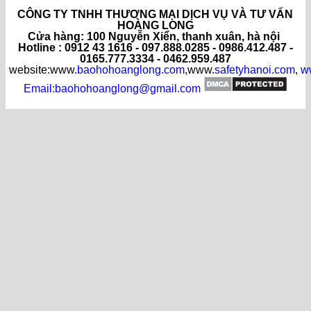
CÔNG TY TNHH THƯƠNG MẠI DỊCH VỤ VÀ TƯ VẤN
HOÀNG LONG
C
ửa hàng
: 100 Nguyễn Xiển, thanh xuân, hà nội
Hotline : 0912 43 1616 - 097.888.0285 - 0986.412.487 -
0165.777.3334 - 0462.959.487
website:www.
baohohoanglong.com
,www.
safetyhanoi.com
,
w
Email:baohohoanglong@gmail.com