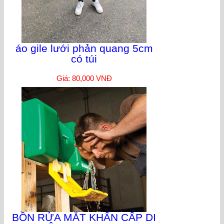
áo gile lưới phản quang 5cm
có túi
Giá: 80,000 VNĐ
BỒN RỬA MẮT KHẨN CẤP DI