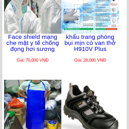
Face shield mạng
khẩu trang phòng
che mặt y tế chống
bụi mịn có van thở
đọng hơi sương
H910V Plus
Giá: 70,000 VNĐ
Giá: 28,000 VNĐ