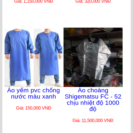
Giá: 1,150,000 VNĐ
Giá: 320,000 VNĐ
Áo yếm pvc chống
Áo choàng
nước màu xanh
Shigematsu FC - 52
chịu nhiệt độ 1000
Giá: 150,000 VNĐ
độ
Giá: 11,500,000 VNĐ