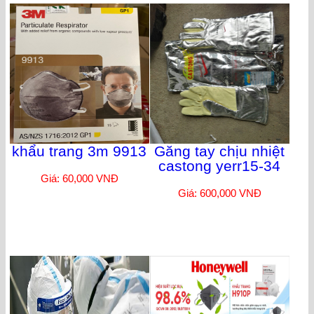
khẩu trang 3m 9913
Găng tay chịu nhiệt
castong yerr15-34
Giá: 60,000 VNĐ
Giá: 600,000 VNĐ