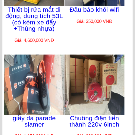
Thiết bị rửa mắt di
Đầu báo khói wifi
động, dung tích 53L
(có kèm xe đẩy
Giá: 350,000 VNĐ
+Thùng nhựa)
Giá: 4,600,000 VNĐ
giầy da parade
Chuông điện tiến
slamer
thành 220v 6inch