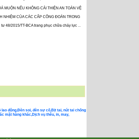
UÁ MUỘN NẾU KHÔNG CẢI THIỆN AN TOÀN VỆ
H NHIỆM CỦA CÁC CẤP CÔNG ĐOÀN TRONG
tư 48/2015/TT-BCA trang phục chữa cháy lực ...
o động,Đèn soi, đèn sự cố,Bịt tai, nút tai chống
c mặt hàng khác,Dịch vụ thêu, in, may,