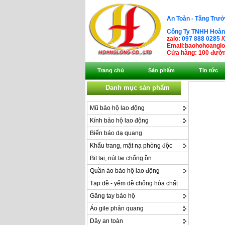
An Toàn - Tăng Trưở
Công Ty TNHH Hoàng
zalo:
097 888 0285
/
Email:baohohoangl
Cửa hàng: 100 đườn
Trang chủ
Sản phẩm
Tin tức
Danh mục sản phẩm
Mũ bảo hộ lao động
Kính bảo hộ lao động
Biển báo dạ quang
Khẩu trang, mặt nạ phòng độc
Bịt tai, nút tai chống ồn
Quần áo bảo hộ lao động
Tạp dề - yếm dề chống hóa chất
Găng tay bảo hộ
Áo gile phản quang
Dây an toàn