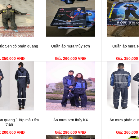
úc Sen có phản quang
Quần áo mưa thủy sơn
Quần áo mưa s
: 350,000 VNĐ
Giá: 260,000 VNĐ
Giá: 350,00
n quang 1 lớp màu tím
Áo mưa sơn thủy K4
Áo mưa phản qua
than
: 200,000 VNĐ
Giá: 280,000 VNĐ
Giá: 260,00