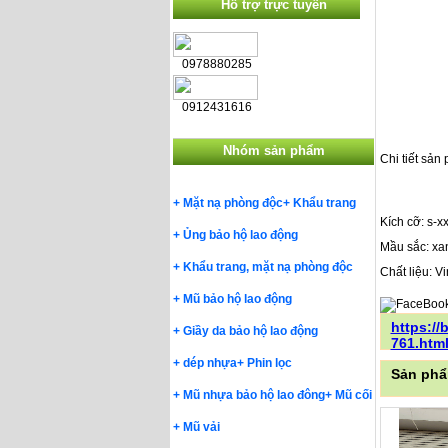
Hỗ trợ trực tuyến
0978880285
0912431616
Nhóm sản phẩm
Chi tiết sản
+
Mặt nạ phòng độc
+
Khẩu trang
Kích cỡ: s-xx
+
Ủng bảo hộ lao động
Mầu sắc: xan
+
Khẩu trang, mặt nạ phòng độc
Chất liệu: V
+
Mũ bảo hộ lao động
https:/
+
Giầy da bảo hộ lao động
761.htm
+
dép nhựa
+
Phin lọc
Sản phẩ
+
Mũ nhựa bảo hộ lao đông
+
Mũ cối
+
Mũ vải