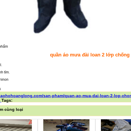
 phẩm
quần áo mưa đài loan 2 lớp chống
l.
h tím.
ininon
/baohohoanglong.com/san-pham/quan-ao-mua-dai-loan-2-lop-chon
l
Tags:
m cùng loại