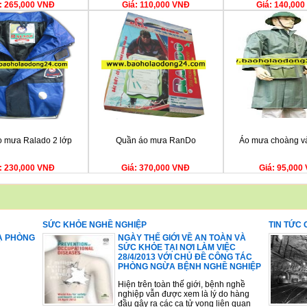
: 265,000 VNĐ
Giá: 110,000 VNĐ
Giá: 140,00
 mưa Ralado 2 lớp
Quần áo mưa RanDo
Áo mưa choàng vả
: 230,000 VNĐ
Giá: 370,000 VNĐ
Giá: 95,000
SỨC KHỎE NGHỀ NGHIỆP
TIN TỨC
Ạ PHÒNG
NGÀY THẾ GIỚI VỀ AN TOÀN VÀ
SỨC KHỎE TẠI NƠI LÀM VIỆC
28/4/2013 VỚI CHỦ ĐỀ CÔNG TÁC
PHÒNG NGỪA BỆNH NGHỀ NGHIỆP
Hiện trên toàn thế giới, bệnh nghề
nghiệp vẫn được xem là lý do hàng
đầu gây ra các ca tử vong liên quan