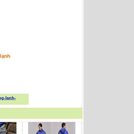
 lạnh
g-lanh-