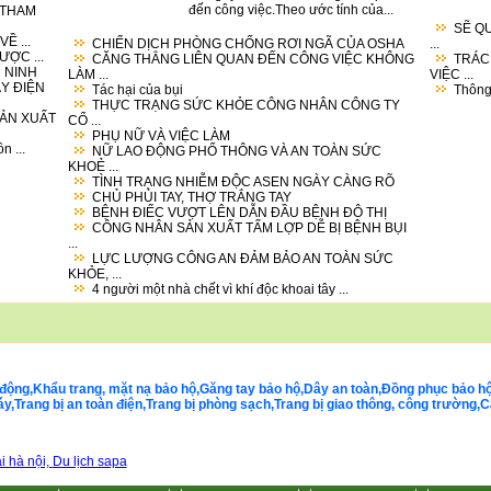
đến công việc.Theo ước tính của...
 THAM
SẼ Q
Ề ...
CHIẾN DỊCH PHÒNG CHỐNG RƠI NGÃ CỦA OSHA
...
ỢC ...
CĂNG THẲNG LIÊN QUAN ĐẾN CÔNG VIỆC KHÔNG
TRÁC
 NINH
LÀM ...
VIỆC ...
ÁY ĐIỆN
Tác hại của bụi
Thông 
THỰC TRẠNG SỨC KHỎE CÔNG NHÂN CÔNG TY
SẢN XUẤT
CỔ ...
PHỤ NỮ VÀ VIỆC LÀM
n ...
NỮ LAO ĐỘNG PHỔ THÔNG VÀ AN TOÀN SỨC
KHOẺ ...
TÌNH TRẠNG NHIỄM ĐỘC ASEN NGÀY CÀNG RÕ
CHỦ PHỦI TAY, THỢ TRẮNG TAY
BỆNH ĐIẾC VƯỢT LÊN DẪN ĐẦU BỆNH ĐÔ THỊ
CÔNG NHÂN SẢN XUẤT TẤM LỢP DỄ BỊ BỆNH BỤI
...
LỰC LƯỢNG CÔNG AN ĐẢM BẢO AN TOÀN SỨC
KHỎE, ...
4 người một nhà chết vì khí độc khoai tây ...
động,Khẩu trang, mặt nạ bảo hộ,Găng tay bảo hộ,Dây an toàn,Đồng phục bảo hộ la
Trang bị an toàn điện,Trang bị phòng sạch,Trang bị giao thông, công trường,Cá
i hà nội,
Du lịch sapa