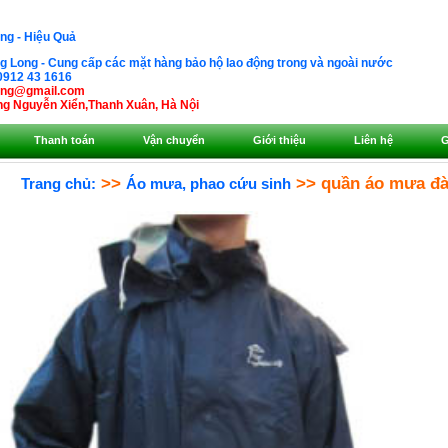
ng - Hiệu Quả
 Long - Cung cấp các mặt hàng bảo hộ lao động trong và ngoài nước
0912 43 1616
ong@gmail.com
g Nguyễn Xiển,Thanh Xuân, Hà Nội
Thanh toán
Vận chuyển
Giới thiệu
Liên hệ
G
>>
>> quần áo mưa đài
Trang chủ:
Áo mưa, phao cứu sinh