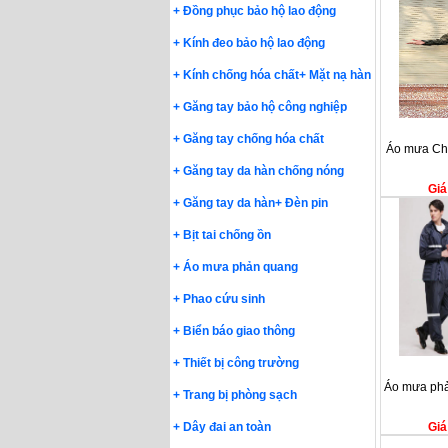
+
Đồng phục bảo hộ lao động
+
Kính đeo bảo hộ lao động
+
Kính chống hóa chất
+
Mặt nạ hàn
+
Găng tay bảo hộ công nghiệp
+
Găng tay chống hóa chất
Áo mưa Ch
+
Găng tay da hàn chống nóng
Giá
+
Găng tay da hàn
+
Đèn pin
+
Bịt tai chống ồn
+
Áo mưa phản quang
+
Phao cứu sinh
+
Biển báo giao thông
+
Thiết bị công trường
Áo mưa phả
+
Trang bị phòng sạch
Giá
+
Dây đai an toàn