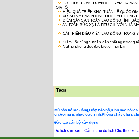
TỔ CHỨC CÔNG ĐOÀN VIỆT NAM: 14 NĂM
GIA TỔ ...
HIỆU QUẢ TRIỂN KHAI TUẦN LỄ QUỐC GIA V
VÌ SAO MẶT NẠ PHÒNG ĐỘC LẠI CHỐNG ĐƯ
ĐIỂM SÁNG AN TOÀN LAO ĐỘNG TỈNH BẮC
AN TOÀN BỨC XẠ LÀ TIÊU CHÍ VỚI NHÀ M
...
CẢI THIỆN ĐIỀU KIỆN LAO ĐỘNG TRONG 
...
Giám đốc cùng 5 nhân viên chết ngạt trong bồ
Mặt nạ phòng độc đặc biệt ở Thái Lan
Tags
Mũ bảo hộ lao động,Giầy bảo hộ,Kính bảo hộ lao 
ồn,Áo mưa, phao cứu sinh,Phòng cháy chữa cháy,
Đào tạo cán bộ xây dựng
Du lịch sầm sơn
,
Cẩm nang du lịch
Cho thuê xe tạ