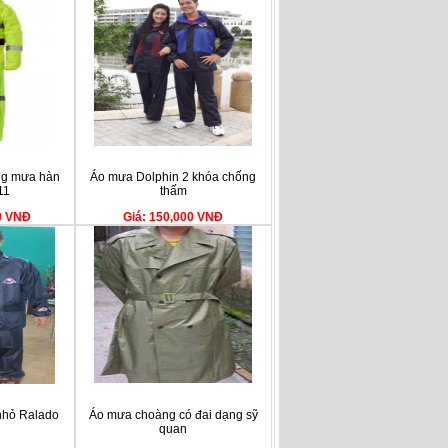
ng mưa hàn
Áo mưa Dolphin 2 khóa chống
11
thấm
00 VNĐ
Giá: 150,000 VNĐ
nhỏ Ralado
Áo mưa choàng có đai dạng sỹ
quan