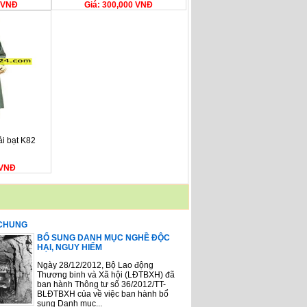
0 VNĐ
Giá: 300,000 VNĐ
i bạt K82
 VNĐ
 CHUNG
BỔ SUNG DANH MỤC NGHỀ ĐỘC
HẠI, NGUY HIỂM
Ngày 28/12/2012, Bộ Lao động
Thương binh và Xã hội (LĐTBXH) đã
ban hành Thông tư số 36/2012/TT-
BLĐTBXH của về việc ban hành bổ
sung Danh mục...