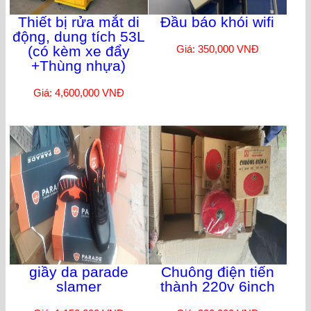
Thiết bị rửa mắt di
Đầu báo khói wifi
động, dung tích 53L
(có kèm xe đẩy
Giá: 350,000 VNĐ
+Thùng nhựa)
Giá: 4,600,000 VNĐ
giầy da parade
Chuông điện tiến
slamer
thành 220v 6inch