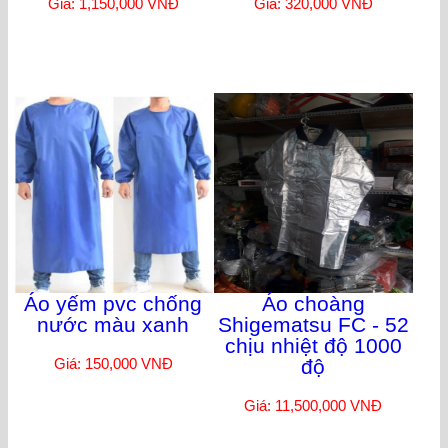
Giá: 1,150,000 VNĐ
Giá: 320,000 VNĐ
Áo yếm pvc chống
Áo choàng
nước màu xanh
Shigematsu FC - 52
chịu nhiệt độ 1000
Giá: 150,000 VNĐ
độ
Giá: 11,500,000 VNĐ