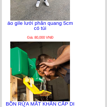
áo gile lưới phản quang 5cm
có túi
Giá: 80,000 VNĐ
BỒN RỬA MẮT KHẨN CẤP DI