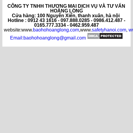
CÔNG TY TNHH THƯƠNG MẠI DỊCH VỤ VÀ TƯ VẤN
HOÀNG LONG
C
ửa hàng
: 100 Nguyễn Xiển, thanh xuân, hà nội
Hotline : 0912 43 1616 - 097.888.0285 - 0986.412.487 -
0165.777.3334 - 0462.959.487
website:www.
baohohoanglong.com
,www.
safetyhanoi.com
,
w
Email:baohohoanglong@gmail.com