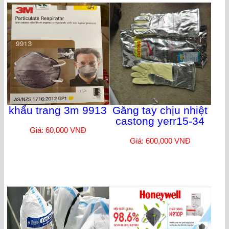
khẩu trang 3m 9913
Găng tay chịu nhiệt
castong yerr15-34
Giá: 60,000 VNĐ
Giá: 600,000 VNĐ