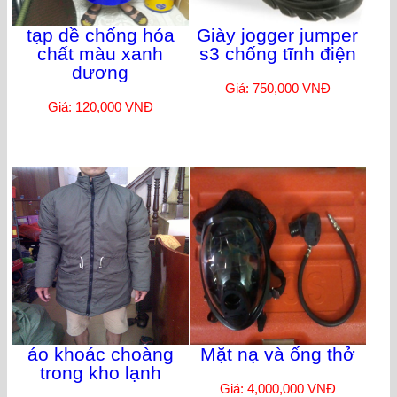
tạp dề chống hóa
Giày jogger jumper
chất màu xanh
s3 chống tĩnh điện
dương
Giá: 750,000 VNĐ
Giá: 120,000 VNĐ
áo khoác choàng
Mặt nạ và ống thở
trong kho lạnh
Giá: 4,000,000 VNĐ