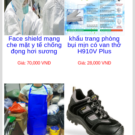
Face shield mạng
khẩu trang phòng
che mặt y tế chống
bụi mịn có van thở
đọng hơi sương
H910V Plus
Giá: 70,000 VNĐ
Giá: 28,000 VNĐ