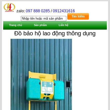
zalo:
097 888 0285
/
0912431616
Trang chủ
Sản phẩm
Liên hệ
Đồ bảo hộ lao động thông dụng