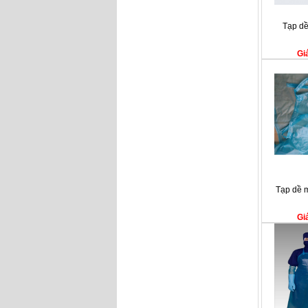
Tạp d
Gi
Tạp dề 
Gi