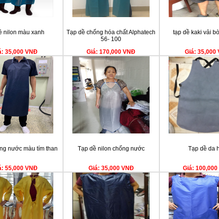
ề nilon màu xanh
Tạp dề chống hóa chất Alphatech
tạp dề kaki vải bò
56- 100
á: 35,000 VNĐ
Giá: 170,000 VNĐ
Giá: 35,000
ống nước màu tím than
Tạp dề nilon chống nước
Tạp dề da 
á: 55,000 VNĐ
Giá: 35,000 VNĐ
Giá: 100,00