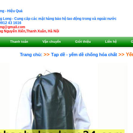
ng - Hiệu Quả
 Long - Cung cấp các mặt hàng bảo hộ lao động trong và ngoài nước
0912 43 1616
ong@gmail.com
g Nguyễn Xiển,Thanh Xuân, Hà Nội
Thanh toán
Vận chuyển
Giới thiệu
Liên hệ
G
>>
>> Yế
Trang chủ:
Tạp dề - yếm dề chống hóa chất