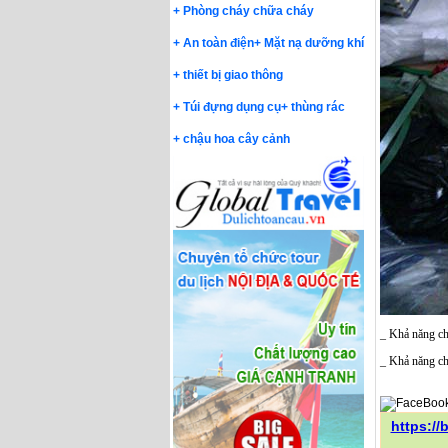
+
Phòng cháy chữa cháy
+
An toàn điện
+
Mặt nạ dưỡng khí
+
thiết bị giao thông
+
Túi đựng dụng cụ
+
thùng rác
+
chậu hoa cây cảnh
_ Khả năng chố
_ Khả năng ch
https:/