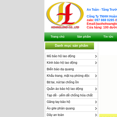
An Toàn - Tăng Trưở
Công Ty TNHH Hoàng
zalo:
097 888 0285
/
Email:baohohoangl
Cửa hàng: 100 đườn
Trang chủ
Sản phẩm
Tin tức
Danh mục sản phẩm
Mũ bảo hộ lao động
Kính bảo hộ lao động
Biển báo dạ quang
Khẩu trang, mặt nạ phòng độc
Bịt tai, nút tai chống ồn
Quần áo bảo hộ lao động
Tạp dề - yếm dề chống hóa chất
Găng tay bảo hộ
Áo gile phản quang
Dây an toàn