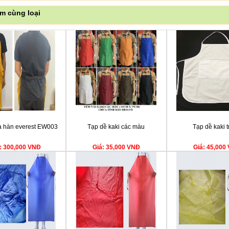
m cùng loại
a hàn everest EW003
Tạp dề kaki các màu
Tạp dề kaki 
: 300,000 VNĐ
Giá: 35,000 VNĐ
Giá: 45,000