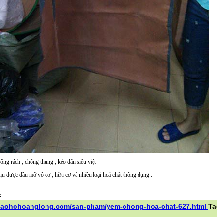
ng rách , chống thủng , kéo dãn siêu việt
ịu được dầu mỡ vô cơ , hữu cơ và nhiều loại hoá chất thông dụng .
/baohohoanglong.com/san-pham/yem-chong-hoa-chat-627.html
Ta