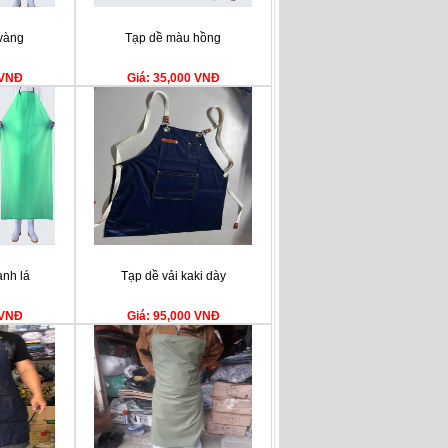
vàng
Tạp dề màu hồng
 VNĐ
Giá: 35,000 VNĐ
nh lá
Tạp dề vải kaki dày
 VNĐ
Giá: 95,000 VNĐ