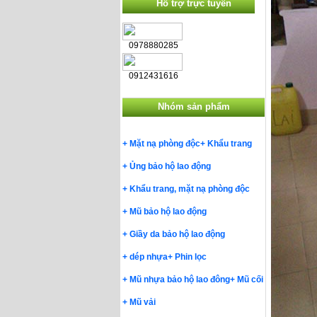
Hỗ trợ trực tuyến
0978880285
0912431616
Nhóm sản phẩm
+
Mặt nạ phòng độc
+
Khẩu trang
+
Ủng bảo hộ lao động
+
Khẩu trang, mặt nạ phòng độc
+
Mũ bảo hộ lao động
+
Giầy da bảo hộ lao động
+
dép nhựa
+
Phin lọc
+
Mũ nhựa bảo hộ lao đông
+
Mũ cối
+
Mũ vải