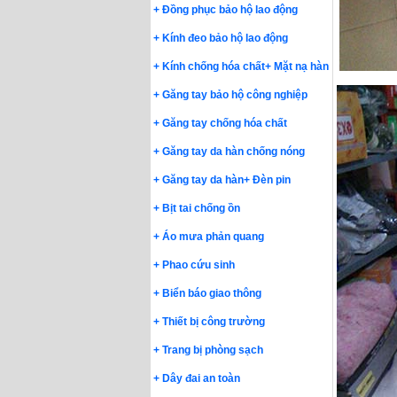
+
Đồng phục bảo hộ lao động
+
Kính đeo bảo hộ lao động
+
Kính chống hóa chất
+
Mặt nạ hàn
+
Găng tay bảo hộ công nghiệp
+
Găng tay chống hóa chất
+
Găng tay da hàn chống nóng
+
Găng tay da hàn
+
Đèn pin
+
Bịt tai chống ồn
+
Áo mưa phản quang
+
Phao cứu sinh
+
Biển báo giao thông
+
Thiết bị công trường
+
Trang bị phòng sạch
+
Dây đai an toàn