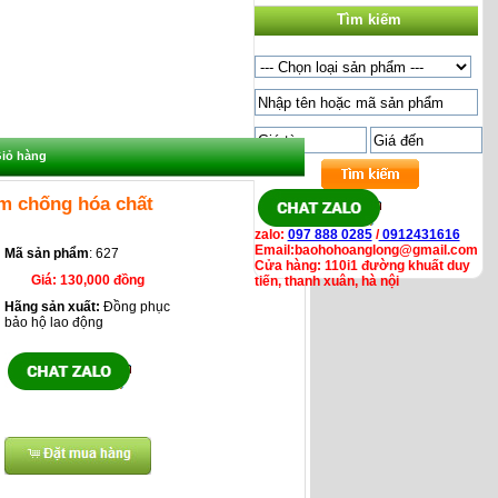
Tìm kiếm
iỏ hàng
m chống hóa chất
zalo:
097 888 0285
/
0912431616
Email:baohohoanglong@gmail.com
Mã sản phẩm
: 627
Cửa hàng: 110i1 đường khuất duy
Giá:
130,000 đồng
tiến, thanh xuân, hà nội
Hãng sản xuất:
Đồng phục
bảo hộ lao động