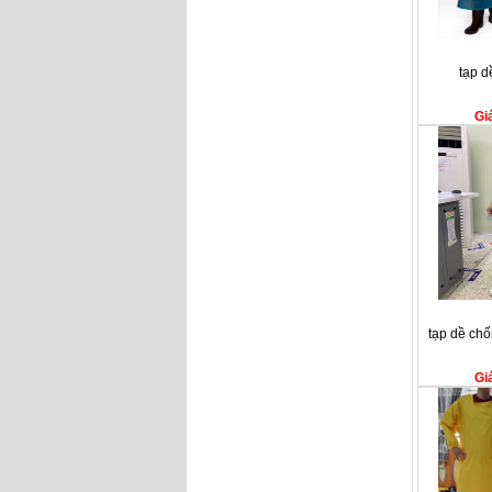
tạp d
Gi
tạp dề ch
Gi