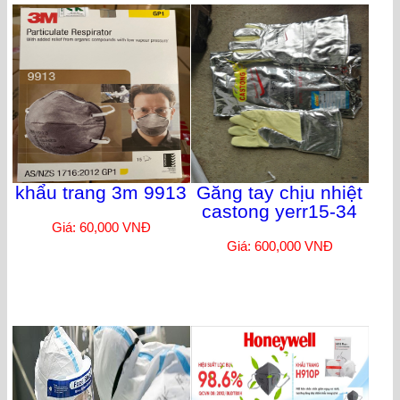
khẩu trang 3m 9913
Găng tay chịu nhiệt
castong yerr15-34
Giá: 60,000 VNĐ
Giá: 600,000 VNĐ