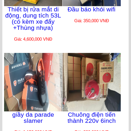
Thiết bị rửa mắt di
Đầu báo khói wifi
động, dung tích 53L
(có kèm xe đẩy
Giá: 350,000 VNĐ
+Thùng nhựa)
Giá: 4,600,000 VNĐ
giầy da parade
Chuông điện tiến
slamer
thành 220v 6inch