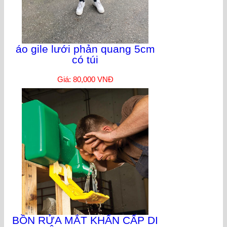
áo gile lưới phản quang 5cm
có túi
Giá: 80,000 VNĐ
BỒN RỬA MẮT KHẨN CẤP DI