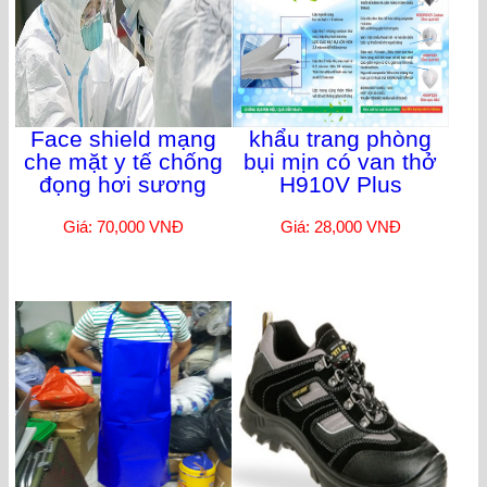
Face shield mạng
khẩu trang phòng
che mặt y tế chống
bụi mịn có van thở
đọng hơi sương
H910V Plus
Giá: 70,000 VNĐ
Giá: 28,000 VNĐ