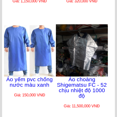
Giá: 1,150,000 VNĐ
Giá: 320,000 VNĐ
Áo yếm pvc chống
Áo choàng
nước màu xanh
Shigematsu FC - 52
chịu nhiệt độ 1000
Giá: 150,000 VNĐ
độ
Giá: 11,500,000 VNĐ