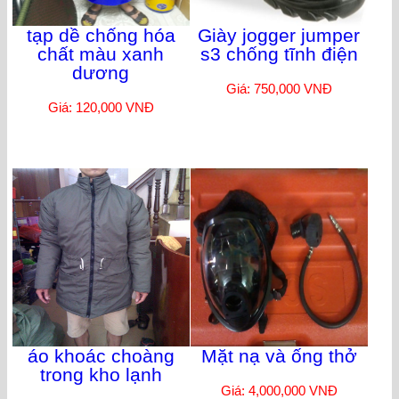
tạp dề chống hóa
Giày jogger jumper
chất màu xanh
s3 chống tĩnh điện
dương
Giá: 750,000 VNĐ
Giá: 120,000 VNĐ
áo khoác choàng
Mặt nạ và ống thở
trong kho lạnh
Giá: 4,000,000 VNĐ