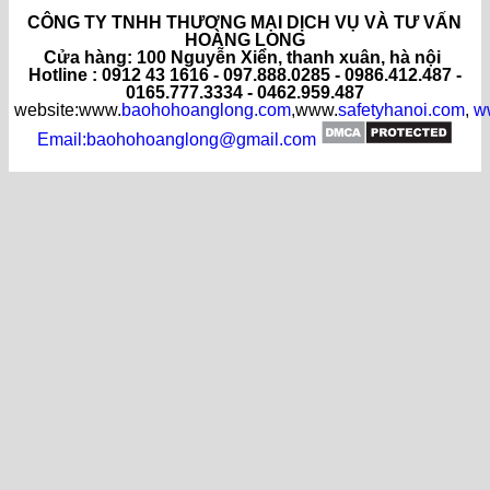
CÔNG TY TNHH THƯƠNG MẠI DỊCH VỤ VÀ TƯ VẤN
HOÀNG LONG
C
ửa hàng
: 100 Nguyễn Xiển, thanh xuân, hà nội
Hotline : 0912 43 1616 - 097.888.0285 - 0986.412.487 -
0165.777.3334 - 0462.959.487
website:www.
baohohoanglong.com
,www.
safetyhanoi.com
,
w
Email:baohohoanglong@gmail.com