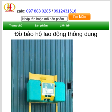
zalo:
097 888 0285
/
0912431616
Trang chủ
Sản phẩm
Liên hệ
Đồ bảo hộ lao động thông dụng