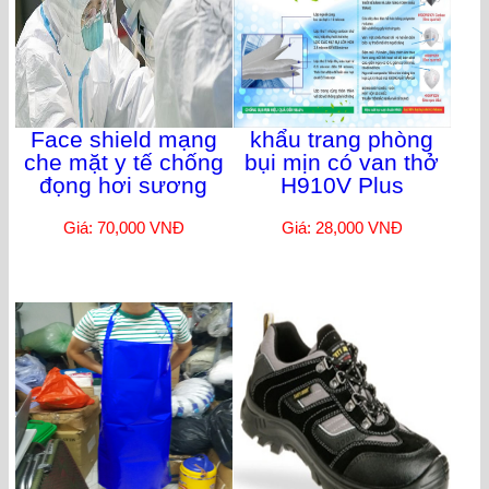
Face shield mạng
khẩu trang phòng
che mặt y tế chống
bụi mịn có van thở
đọng hơi sương
H910V Plus
Giá: 70,000 VNĐ
Giá: 28,000 VNĐ