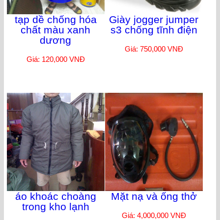
tạp dề chống hóa
Giày jogger jumper
chất màu xanh
s3 chống tĩnh điện
dương
Giá: 750,000 VNĐ
Giá: 120,000 VNĐ
áo khoác choàng
Mặt nạ và ống thở
trong kho lạnh
Giá: 4,000,000 VNĐ