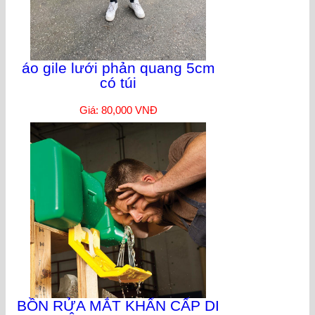
áo gile lưới phản quang 5cm
có túi
Giá: 80,000 VNĐ
BỒN RỬA MẮT KHẨN CẤP DI