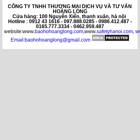
CÔNG TY TNHH THƯƠNG MẠI DỊCH VỤ VÀ TƯ VẤN
HOÀNG LONG
C
ửa hàng
: 100 Nguyễn Xiển, thanh xuân, hà nội
Hotline : 0912 43 1616 - 097.888.0285 - 0986.412.487 -
0165.777.3334 - 0462.959.487
website:www.
baohohoanglong.com
,www.
safetyhanoi.com
,
w
Email:baohohoanglong@gmail.com