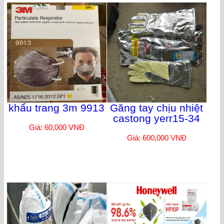
khẩu trang 3m 9913
Găng tay chịu nhiệt
castong yerr15-34
Giá: 60,000 VNĐ
Giá: 600,000 VNĐ