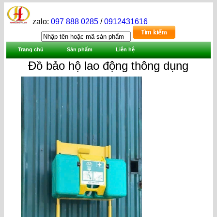
zalo:
097 888 0285
/
0912431616
Trang chủ
Sản phẩm
Liên hệ
Đồ bảo hộ lao động thông dụng