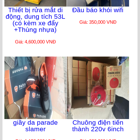
Thiết bị rửa mắt di
Đầu báo khói wifi
động, dung tích 53L
(có kèm xe đẩy
Giá: 350,000 VNĐ
+Thùng nhựa)
Giá: 4,600,000 VNĐ
giầy da parade
Chuông điện tiến
slamer
thành 220v 6inch