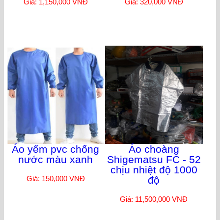
Giá: 1,150,000 VNĐ
Giá: 320,000 VNĐ
Áo yếm pvc chống
Áo choàng
nước màu xanh
Shigematsu FC - 52
chịu nhiệt độ 1000
Giá: 150,000 VNĐ
độ
Giá: 11,500,000 VNĐ