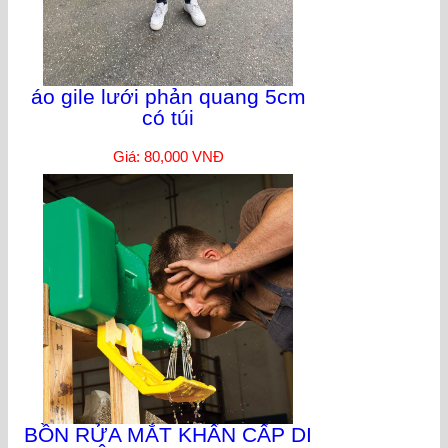
áo gile lưới phản quang 5cm
có túi
Giá: 80,000 VNĐ
BỒN RỬA MẮT KHẨN CẤP DI