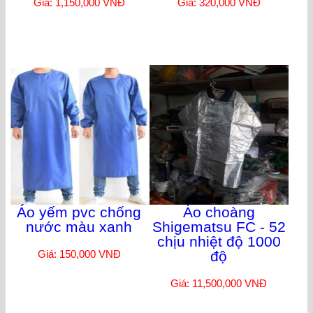
Giá: 1,150,000 VNĐ
Giá: 320,000 VNĐ
Áo yếm pvc chống
Áo choàng
nước màu xanh
Shigematsu FC - 52
chịu nhiệt độ 1000
Giá: 150,000 VNĐ
độ
Giá: 11,500,000 VNĐ