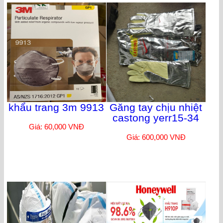
khẩu trang 3m 9913
Găng tay chịu nhiệt
castong yerr15-34
Giá: 60,000 VNĐ
Giá: 600,000 VNĐ