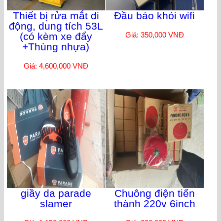
Thiết bị rửa mắt di
Đầu báo khói wifi
động, dung tích 53L
(có kèm xe đẩy
Giá: 350,000 VNĐ
+Thùng nhựa)
Giá: 4,600,000 VNĐ
giầy da parade
Chuông điện tiến
slamer
thành 220v 6inch