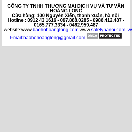
CÔNG TY TNHH THƯƠNG MẠI DỊCH VỤ VÀ TƯ VẤN
HOÀNG LONG
C
ửa hàng
: 100 Nguyễn Xiển, thanh xuân, hà nội
Hotline : 0912 43 1616 - 097.888.0285 - 0986.412.487 -
0165.777.3334 - 0462.959.487
website:www.
baohohoanglong.com
,www.
safetyhanoi.com
,
w
Email:baohohoanglong@gmail.com