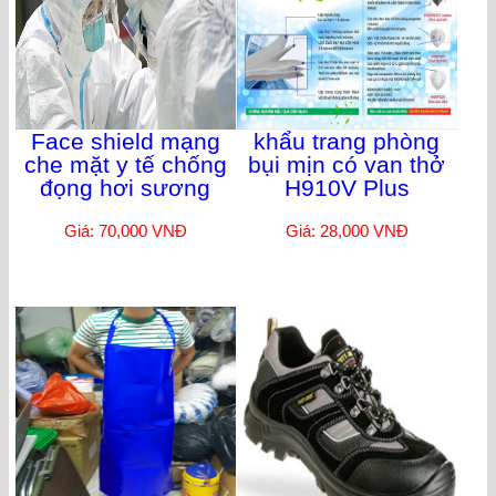
Face shield mạng
khẩu trang phòng
che mặt y tế chống
bụi mịn có van thở
đọng hơi sương
H910V Plus
Giá: 70,000 VNĐ
Giá: 28,000 VNĐ