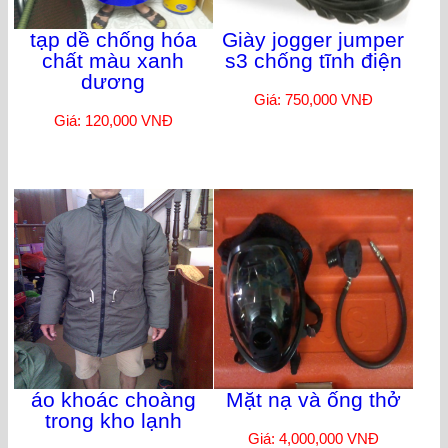
tạp dề chống hóa
Giày jogger jumper
chất màu xanh
s3 chống tĩnh điện
dương
Giá: 750,000 VNĐ
Giá: 120,000 VNĐ
áo khoác choàng
Mặt nạ và ống thở
trong kho lạnh
Giá: 4,000,000 VNĐ