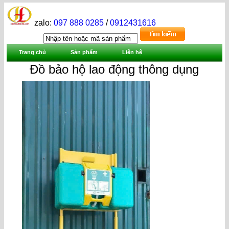
zalo:
097 888 0285
/
0912431616
Trang chủ
Sản phẩm
Liên hệ
Đồ bảo hộ lao động thông dụng