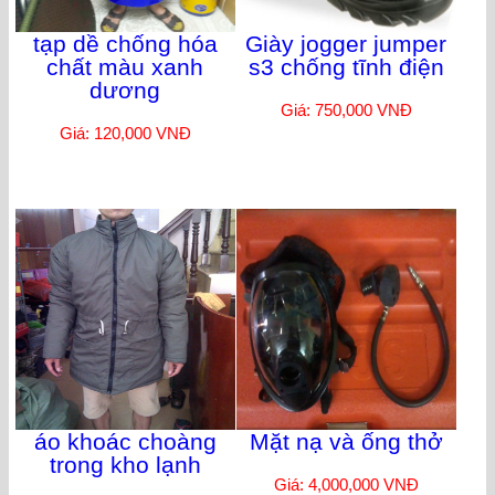
tạp dề chống hóa
Giày jogger jumper
chất màu xanh
s3 chống tĩnh điện
dương
Giá: 750,000 VNĐ
Giá: 120,000 VNĐ
áo khoác choàng
Mặt nạ và ống thở
trong kho lạnh
Giá: 4,000,000 VNĐ