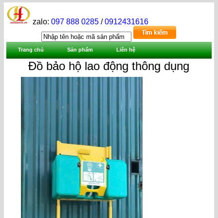
zalo:
097 888 0285
/
0912431616
Trang chủ
Sản phẩm
Liên hệ
Đồ bảo hộ lao động thông dụng