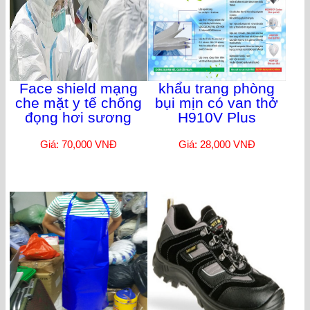
Face shield mạng
khẩu trang phòng
che mặt y tế chống
bụi mịn có van thở
đọng hơi sương
H910V Plus
Giá: 70,000 VNĐ
Giá: 28,000 VNĐ