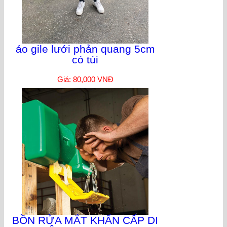
áo gile lưới phản quang 5cm
có túi
Giá: 80,000 VNĐ
BỒN RỬA MẮT KHẨN CẤP DI