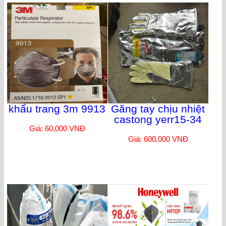
khẩu trang 3m 9913
Găng tay chịu nhiệt
castong yerr15-34
Giá: 60,000 VNĐ
Giá: 600,000 VNĐ