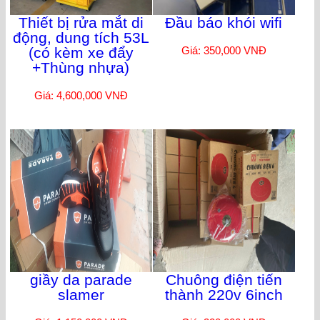
Thiết bị rửa mắt di
Đầu báo khói wifi
động, dung tích 53L
(có kèm xe đẩy
Giá: 350,000 VNĐ
+Thùng nhựa)
Giá: 4,600,000 VNĐ
giầy da parade
Chuông điện tiến
slamer
thành 220v 6inch