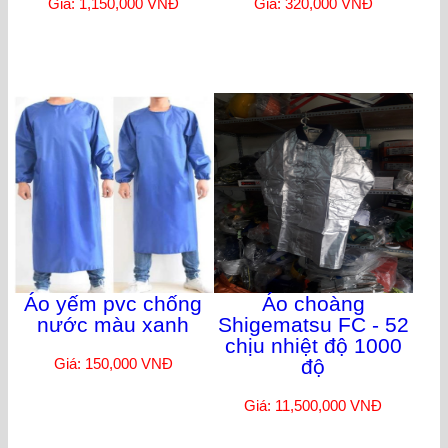
Giá: 1,150,000 VNĐ
Giá: 320,000 VNĐ
Áo yếm pvc chống
Áo choàng
nước màu xanh
Shigematsu FC - 52
chịu nhiệt độ 1000
Giá: 150,000 VNĐ
độ
Giá: 11,500,000 VNĐ