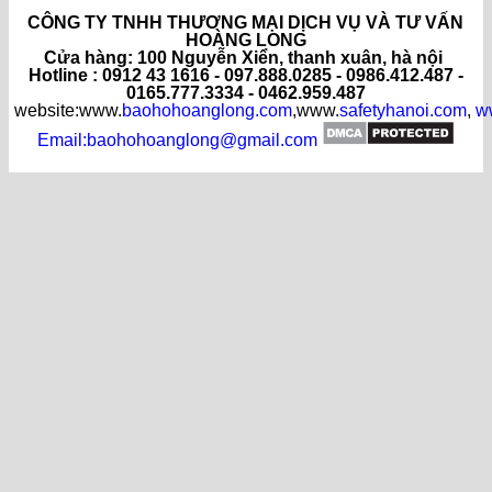
CÔNG TY TNHH THƯƠNG MẠI DỊCH VỤ VÀ TƯ VẤN
HOÀNG LONG
C
ửa hàng
: 100 Nguyễn Xiển, thanh xuân, hà nội
Hotline : 0912 43 1616 - 097.888.0285 - 0986.412.487 -
0165.777.3334 - 0462.959.487
website:www.
baohohoanglong.com
,www.
safetyhanoi.com
,
w
Email:baohohoanglong@gmail.com