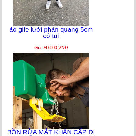
áo gile lưới phản quang 5cm
có túi
Giá: 80,000 VNĐ
BỒN RỬA MẮT KHẨN CẤP DI