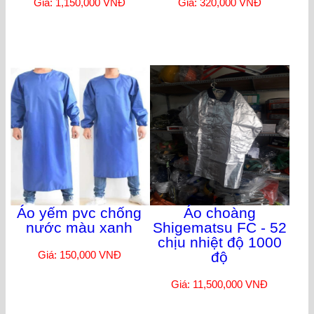
Giá: 1,150,000 VNĐ
Giá: 320,000 VNĐ
Áo yếm pvc chống
Áo choàng
nước màu xanh
Shigematsu FC - 52
chịu nhiệt độ 1000
Giá: 150,000 VNĐ
độ
Giá: 11,500,000 VNĐ