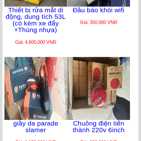
Thiết bị rửa mắt di
Đầu báo khói wifi
động, dung tích 53L
(có kèm xe đẩy
Giá: 350,000 VNĐ
+Thùng nhựa)
Giá: 4,600,000 VNĐ
giầy da parade
Chuông điện tiến
slamer
thành 220v 6inch