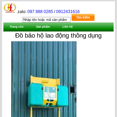
zalo:
097 888 0285
/
0912431616
Trang chủ
Sản phẩm
Liên hệ
Đồ bảo hộ lao động thông dụng