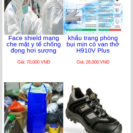
Face shield mạng
khẩu trang phòng
che mặt y tế chống
bụi mịn có van thở
đọng hơi sương
H910V Plus
Giá: 70,000 VNĐ
Giá: 28,000 VNĐ