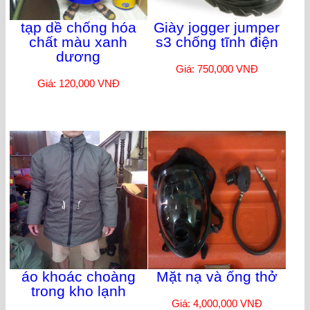
tạp dề chống hóa
Giày jogger jumper
chất màu xanh
s3 chống tĩnh điện
dương
Giá: 750,000 VNĐ
Giá: 120,000 VNĐ
áo khoác choàng
Mặt nạ và ống thở
trong kho lạnh
Giá: 4,000,000 VNĐ