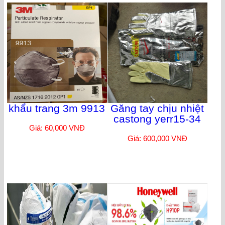
khẩu trang 3m 9913
Găng tay chịu nhiệt
castong yerr15-34
Giá: 60,000 VNĐ
Giá: 600,000 VNĐ