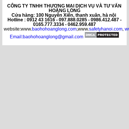
CÔNG TY TNHH THƯƠNG MẠI DỊCH VỤ VÀ TƯ VẤN
HOÀNG LONG
C
ửa hàng
: 100 Nguyễn Xiển, thanh xuân, hà nội
Hotline : 0912 43 1616 - 097.888.0285 - 0986.412.487 -
0165.777.3334 - 0462.959.487
website:www.
baohohoanglong.com
,www.
safetyhanoi.com
,
w
Email:baohohoanglong@gmail.com