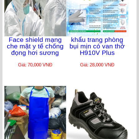
Face shield mạng
khẩu trang phòng
che mặt y tế chống
bụi mịn có van thở
đọng hơi sương
H910V Plus
Giá: 70,000 VNĐ
Giá: 28,000 VNĐ