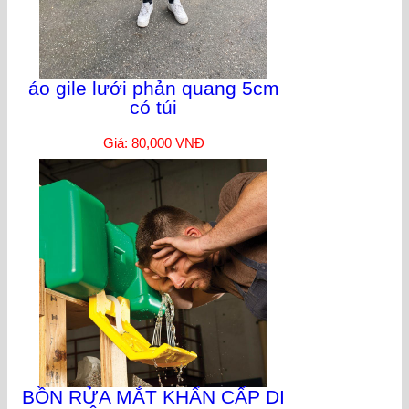
áo gile lưới phản quang 5cm
có túi
Giá: 80,000 VNĐ
BỒN RỬA MẮT KHẨN CẤP DI