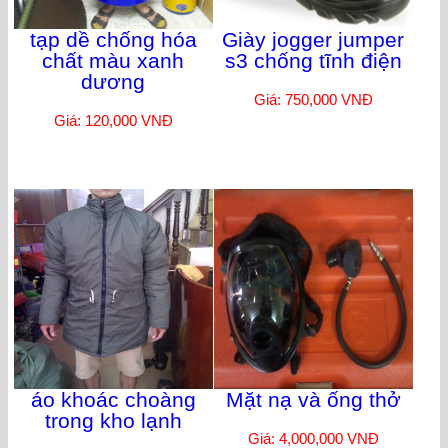
tạp dề chống hóa
Giày jogger jumper
chất màu xanh
s3 chống tĩnh điện
dương
Giá: 750,000 VNĐ
Giá: 120,000 VNĐ
áo khoác choàng
Mặt nạ và ống thở
trong kho lạnh
Giá: 4,000,000 VNĐ