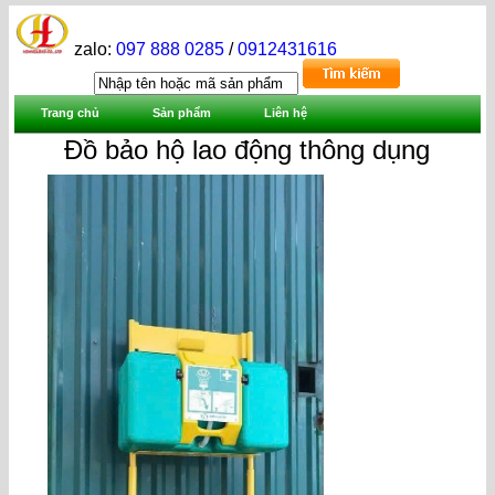
zalo:
097 888 0285
/
0912431616
Trang chủ
Sản phẩm
Liên hệ
Đồ bảo hộ lao động thông dụng