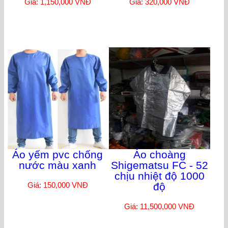
Giá: 1,150,000 VNĐ
Giá: 320,000 VNĐ
Áo yếm pvc chống
Áo choàng
nước màu xanh
Shigematsu FC - 52
chịu nhiệt độ 1000
Giá: 150,000 VNĐ
độ
Giá: 11,500,000 VNĐ