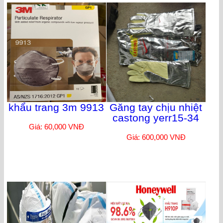
khẩu trang 3m 9913
Găng tay chịu nhiệt
castong yerr15-34
Giá: 60,000 VNĐ
Giá: 600,000 VNĐ