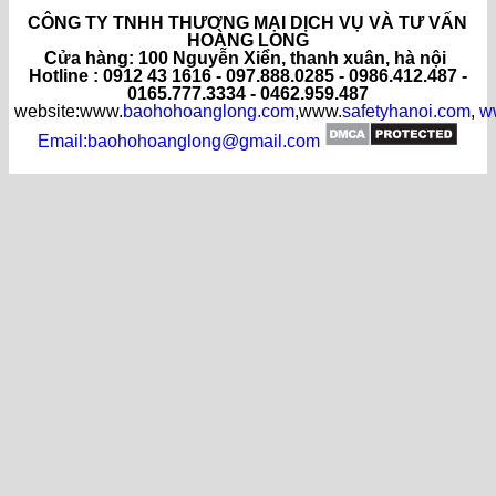
CÔNG TY TNHH THƯƠNG MẠI DỊCH VỤ VÀ TƯ VẤN
HOÀNG LONG
C
ửa hàng
: 100 Nguyễn Xiển, thanh xuân, hà nội
Hotline : 0912 43 1616 - 097.888.0285 - 0986.412.487 -
0165.777.3334 - 0462.959.487
website:www.
baohohoanglong.com
,www.
safetyhanoi.com
,
w
Email:baohohoanglong@gmail.com