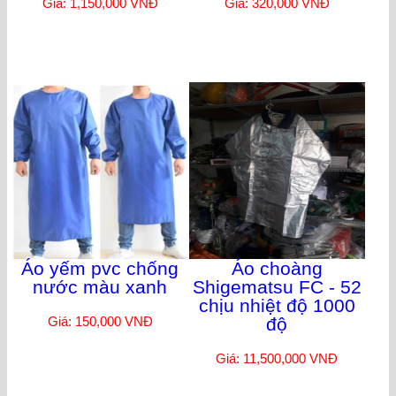
Giá: 1,150,000 VNĐ
Giá: 320,000 VNĐ
Áo yếm pvc chống
Áo choàng
nước màu xanh
Shigematsu FC - 52
chịu nhiệt độ 1000
Giá: 150,000 VNĐ
độ
Giá: 11,500,000 VNĐ