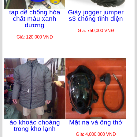
tạp dề chống hóa
Giày jogger jumper
chất màu xanh
s3 chống tĩnh điện
dương
Giá: 750,000 VNĐ
Giá: 120,000 VNĐ
áo khoác choàng
Mặt nạ và ống thở
trong kho lạnh
Giá: 4,000,000 VNĐ