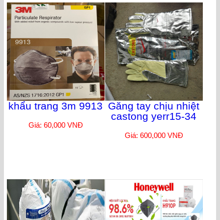
khẩu trang 3m 9913
Găng tay chịu nhiệt
castong yerr15-34
Giá: 60,000 VNĐ
Giá: 600,000 VNĐ