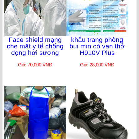
Face shield mạng
khẩu trang phòng
che mặt y tế chống
bụi mịn có van thở
đọng hơi sương
H910V Plus
Giá: 70,000 VNĐ
Giá: 28,000 VNĐ