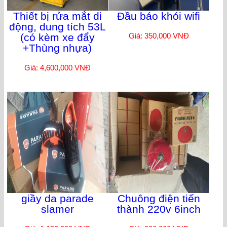
Thiết bị rửa mắt di
Đầu báo khói wifi
động, dung tích 53L
(có kèm xe đẩy
Giá: 350,000 VNĐ
+Thùng nhựa)
Giá: 4,600,000 VNĐ
giầy da parade
Chuông điện tiến
slamer
thành 220v 6inch