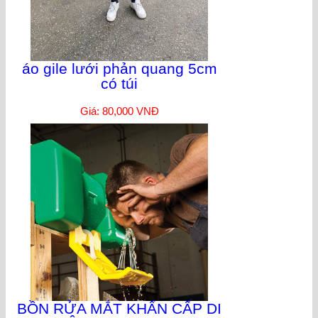
áo gile lưới phản quang 5cm
có túi
Giá: 80,000 VNĐ
BỒN RỬA MẮT KHẨN CẤP DI