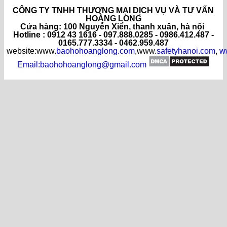
CÔNG TY TNHH THƯƠNG MẠI DỊCH VỤ VÀ TƯ VẤN
HOÀNG LONG
C
ửa hàng
: 100 Nguyễn Xiển, thanh xuân, hà nội
Hotline : 0912 43 1616 - 097.888.0285 - 0986.412.487 -
0165.777.3334 - 0462.959.487
website:www.
baohohoanglong.com
,www.
safetyhanoi.com
,
w
Email:baohohoanglong@gmail.com