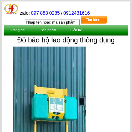
zalo:
097 888 0285
/
0912431616
Trang chủ
Sản phẩm
Liên hệ
Đồ bảo hộ lao động thông dụng