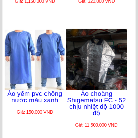
Giá: 1,150,000 VNĐ
Giá: 320,000 VNĐ
Áo yếm pvc chống
Áo choàng
nước màu xanh
Shigematsu FC - 52
chịu nhiệt độ 1000
Giá: 150,000 VNĐ
độ
Giá: 11,500,000 VNĐ