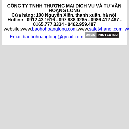
CÔNG TY TNHH THƯƠNG MẠI DỊCH VỤ VÀ TƯ VẤN
HOÀNG LONG
C
ửa hàng
: 100 Nguyễn Xiển, thanh xuân, hà nội
Hotline : 0912 43 1616 - 097.888.0285 - 0986.412.487 -
0165.777.3334 - 0462.959.487
website:www.
baohohoanglong.com
,www.
safetyhanoi.com
,
w
Email:baohohoanglong@gmail.com