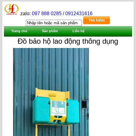
zalo:
097 888 0285
/
0912431616
Trang chủ
Sản phẩm
Liên hệ
Đồ bảo hộ lao động thông dụng