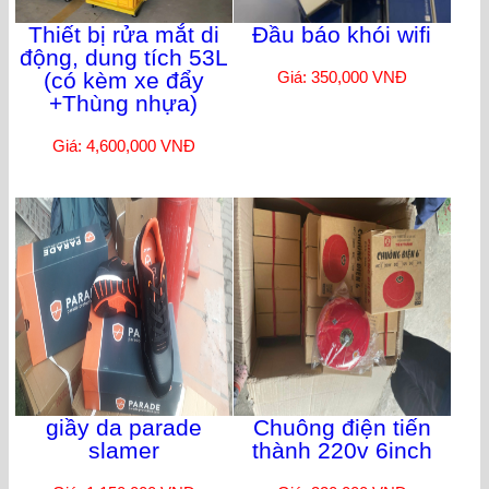
Thiết bị rửa mắt di
Đầu báo khói wifi
động, dung tích 53L
(có kèm xe đẩy
Giá: 350,000 VNĐ
+Thùng nhựa)
Giá: 4,600,000 VNĐ
giầy da parade
Chuông điện tiến
slamer
thành 220v 6inch