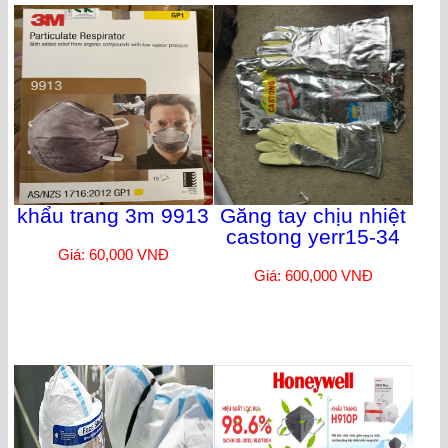
khẩu trang 3m 9913
Găng tay chịu nhiệt
castong yerr15-34
Giá: 60,000 VNĐ
Giá: 600,000 VNĐ