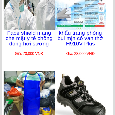
Face shield mạng
khẩu trang phòng
che mặt y tế chống
bụi mịn có van thở
đọng hơi sương
H910V Plus
Giá: 70,000 VNĐ
Giá: 28,000 VNĐ