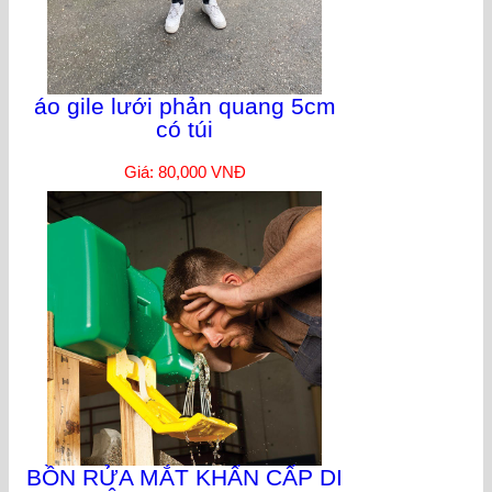
áo gile lưới phản quang 5cm
có túi
Giá: 80,000 VNĐ
BỒN RỬA MẮT KHẨN CẤP DI