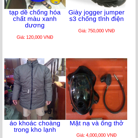
tạp dề chống hóa
Giày jogger jumper
chất màu xanh
s3 chống tĩnh điện
dương
Giá: 750,000 VNĐ
Giá: 120,000 VNĐ
áo khoác choàng
Mặt nạ và ống thở
trong kho lạnh
Giá: 4,000,000 VNĐ