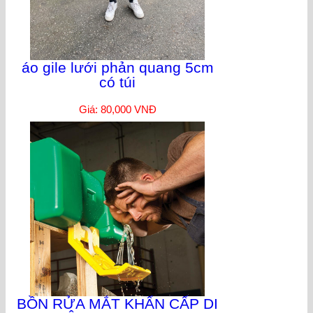
áo gile lưới phản quang 5cm
có túi
Giá: 80,000 VNĐ
BỒN RỬA MẮT KHẨN CẤP DI