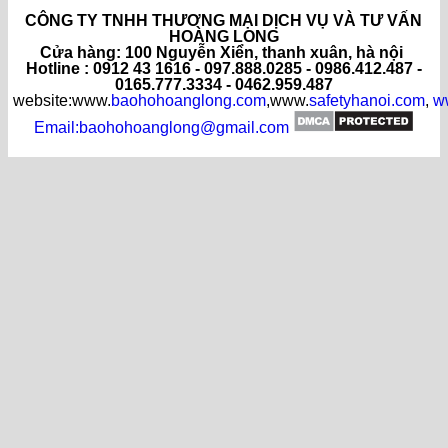
CÔNG TY TNHH THƯƠNG MẠI DỊCH VỤ VÀ TƯ VẤN
HOÀNG LONG
C
ửa hàng
: 100 Nguyễn Xiển, thanh xuân, hà nội
Hotline : 0912 43 1616 - 097.888.0285 - 0986.412.487 -
0165.777.3334 - 0462.959.487
website:www.
baohohoanglong.com
,www.
safetyhanoi.com
,
w
Email:baohohoanglong@gmail.com