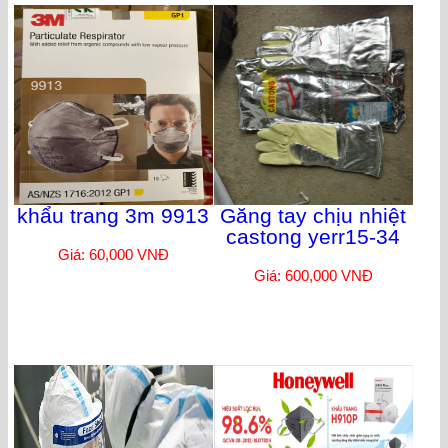
khẩu trang 3m 9913
Găng tay chịu nhiệt
castong yerr15-34
Giá: 60,000 VNĐ
Giá: 600,000 VNĐ