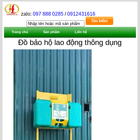
zalo:
097 888 0285
/
0912431616
Trang chủ
Sản phẩm
Liên hệ
Đồ bảo hộ lao động thông dụng