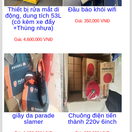
Thiết bị rửa mắt di
Đầu báo khói wifi
động, dung tích 53L
(có kèm xe đẩy
Giá: 350,000 VNĐ
+Thùng nhựa)
Giá: 4,600,000 VNĐ
giầy da parade
Chuông điện tiến
slamer
thành 220v 6inch