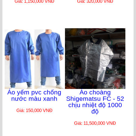
Giá: 1,150,000 VNĐ
Giá: 320,000 VNĐ
Áo yếm pvc chống
Áo choàng
nước màu xanh
Shigematsu FC - 52
chịu nhiệt độ 1000
Giá: 150,000 VNĐ
độ
Giá: 11,500,000 VNĐ