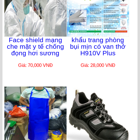
Face shield mạng
khẩu trang phòng
che mặt y tế chống
bụi mịn có van thở
đọng hơi sương
H910V Plus
Giá: 70,000 VNĐ
Giá: 28,000 VNĐ