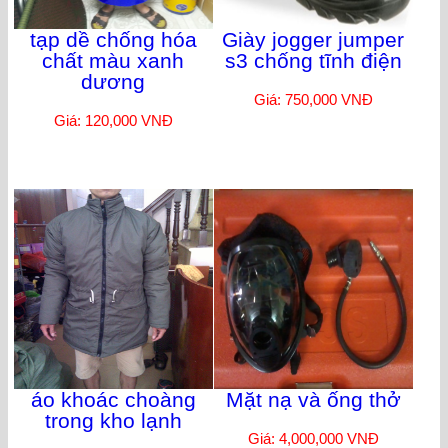
tạp dề chống hóa
Giày jogger jumper
chất màu xanh
s3 chống tĩnh điện
dương
Giá: 750,000 VNĐ
Giá: 120,000 VNĐ
áo khoác choàng
Mặt nạ và ống thở
trong kho lạnh
Giá: 4,000,000 VNĐ