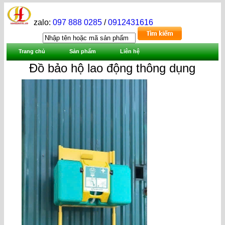
zalo:
097 888 0285
/
0912431616
Trang chủ
Sản phẩm
Liên hệ
Đồ bảo hộ lao động thông dụng