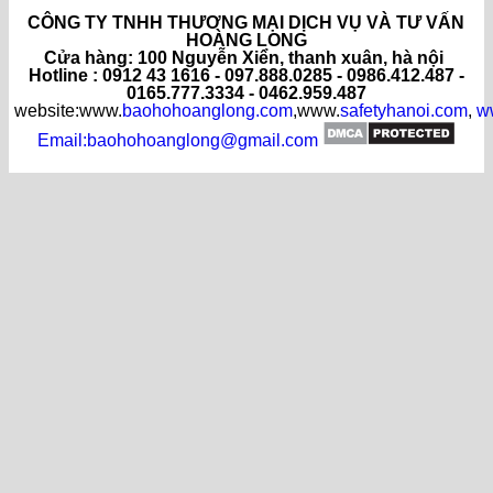
CÔNG TY TNHH THƯƠNG MẠI DỊCH VỤ VÀ TƯ VẤN
HOÀNG LONG
C
ửa hàng
: 100 Nguyễn Xiển, thanh xuân, hà nội
Hotline : 0912 43 1616 - 097.888.0285 - 0986.412.487 -
0165.777.3334 - 0462.959.487
website:www.
baohohoanglong.com
,www.
safetyhanoi.com
,
w
Email:baohohoanglong@gmail.com