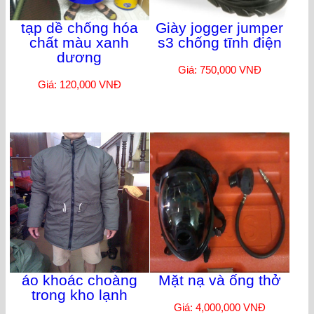
tạp dề chống hóa
Giày jogger jumper
chất màu xanh
s3 chống tĩnh điện
dương
Giá: 750,000 VNĐ
Giá: 120,000 VNĐ
áo khoác choàng
Mặt nạ và ống thở
trong kho lạnh
Giá: 4,000,000 VNĐ