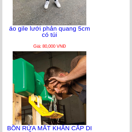
áo gile lưới phản quang 5cm
có túi
Giá: 80,000 VNĐ
BỒN RỬA MẮT KHẨN CẤP DI