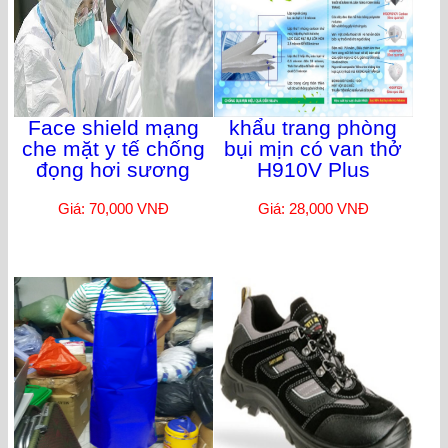
Face shield mạng
khẩu trang phòng
che mặt y tế chống
bụi mịn có van thở
đọng hơi sương
H910V Plus
Giá: 70,000 VNĐ
Giá: 28,000 VNĐ