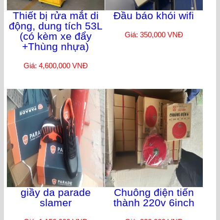
Thiết bị rửa mắt di
Đầu báo khói wifi
động, dung tích 53L
(có kèm xe đẩy
Giá: 350,000 VNĐ
+Thùng nhựa)
Giá: 4,600,000 VNĐ
giầy da parade
Chuông điện tiến
slamer
thành 220v 6inch