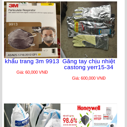
khẩu trang 3m 9913
Găng tay chịu nhiệt
castong yerr15-34
Giá: 60,000 VNĐ
Giá: 600,000 VNĐ