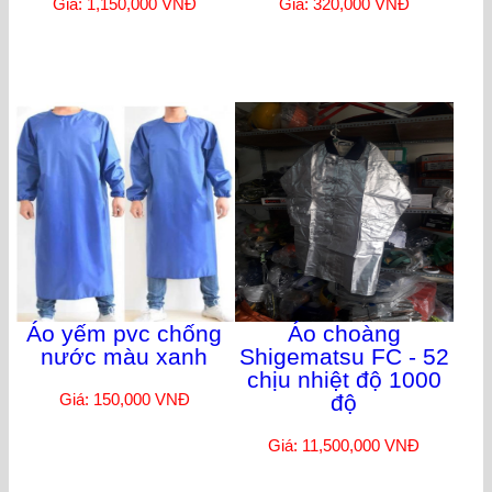
Giá: 1,150,000 VNĐ
Giá: 320,000 VNĐ
Áo yếm pvc chống
Áo choàng
nước màu xanh
Shigematsu FC - 52
chịu nhiệt độ 1000
Giá: 150,000 VNĐ
độ
Giá: 11,500,000 VNĐ