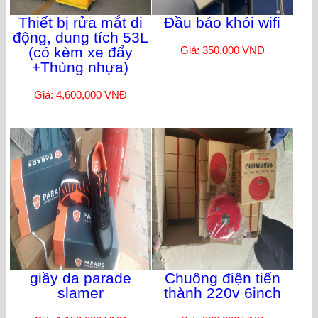
Thiết bị rửa mắt di
Đầu báo khói wifi
động, dung tích 53L
(có kèm xe đẩy
Giá: 350,000 VNĐ
+Thùng nhựa)
Giá: 4,600,000 VNĐ
giầy da parade
Chuông điện tiến
slamer
thành 220v 6inch