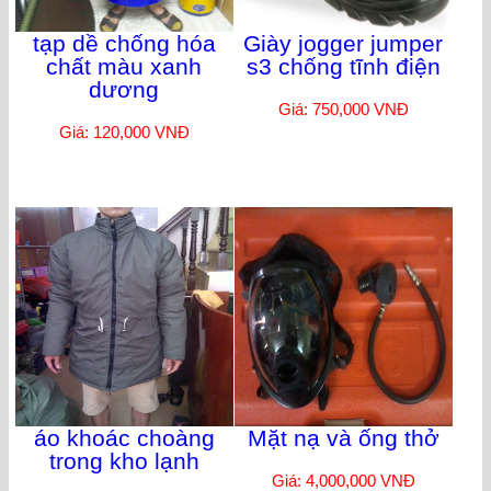
tạp dề chống hóa
Giày jogger jumper
chất màu xanh
s3 chống tĩnh điện
dương
Giá: 750,000 VNĐ
Giá: 120,000 VNĐ
áo khoác choàng
Mặt nạ và ống thở
trong kho lạnh
Giá: 4,000,000 VNĐ