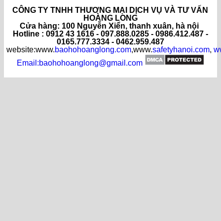
CÔNG TY TNHH THƯƠNG MẠI DỊCH VỤ VÀ TƯ VẤN
HOÀNG LONG
C
ửa hàng
: 100 Nguyễn Xiển, thanh xuân, hà nội
Hotline : 0912 43 1616 - 097.888.0285 - 0986.412.487 -
0165.777.3334 - 0462.959.487
website:www.
baohohoanglong.com
,www.
safetyhanoi.com
,
w
Email:baohohoanglong@gmail.com