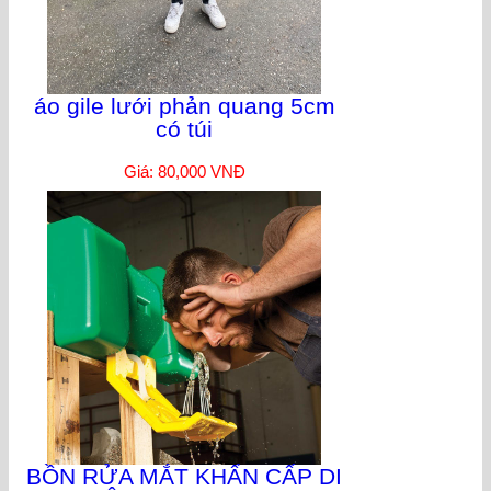
áo gile lưới phản quang 5cm
có túi
Giá: 80,000 VNĐ
BỒN RỬA MẮT KHẨN CẤP DI