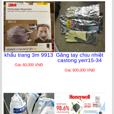
khẩu trang 3m 9913
Găng tay chịu nhiệt
castong yerr15-34
Giá: 60,000 VNĐ
Giá: 600,000 VNĐ