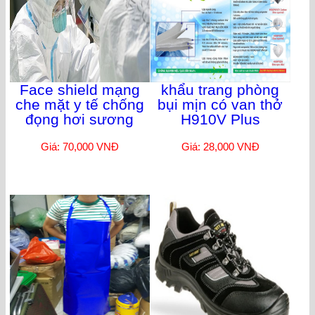
Face shield mạng
khẩu trang phòng
che mặt y tế chống
bụi mịn có van thở
đọng hơi sương
H910V Plus
Giá: 70,000 VNĐ
Giá: 28,000 VNĐ