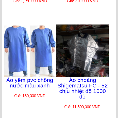
Giá: 1,150,000 VNĐ
Giá: 320,000 VNĐ
Áo yếm pvc chống
Áo choàng
nước màu xanh
Shigematsu FC - 52
chịu nhiệt độ 1000
Giá: 150,000 VNĐ
độ
Giá: 11,500,000 VNĐ