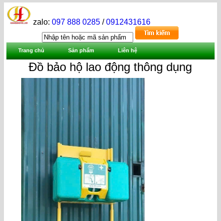
zalo:
097 888 0285
/
0912431616
Trang chủ
Sản phẩm
Liên hệ
Đồ bảo hộ lao động thông dụng