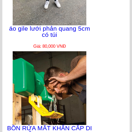
áo gile lưới phản quang 5cm
có túi
Giá: 80,000 VNĐ
BỒN RỬA MẮT KHẨN CẤP DI