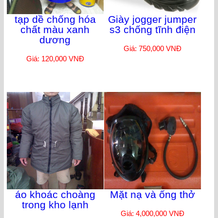
tạp dề chống hóa
Giày jogger jumper
chất màu xanh
s3 chống tĩnh điện
dương
Giá: 750,000 VNĐ
Giá: 120,000 VNĐ
áo khoác choàng
Mặt nạ và ống thở
trong kho lạnh
Giá: 4,000,000 VNĐ