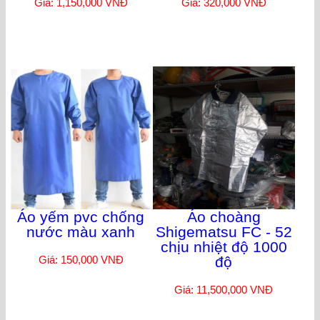
Giá: 1,150,000 VNĐ
Giá: 320,000 VNĐ
Áo yếm pvc chống
Áo choàng
nước màu xanh
Shigematsu FC - 52
chịu nhiệt độ 1000
Giá: 150,000 VNĐ
độ
Giá: 11,500,000 VNĐ