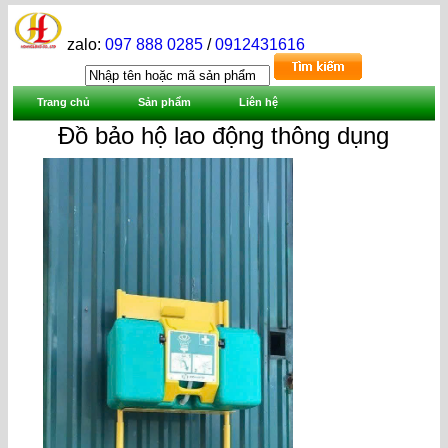
zalo:
097 888 0285
/
0912431616
Trang chủ
Sản phẩm
Liên hệ
Đồ bảo hộ lao động thông dụng