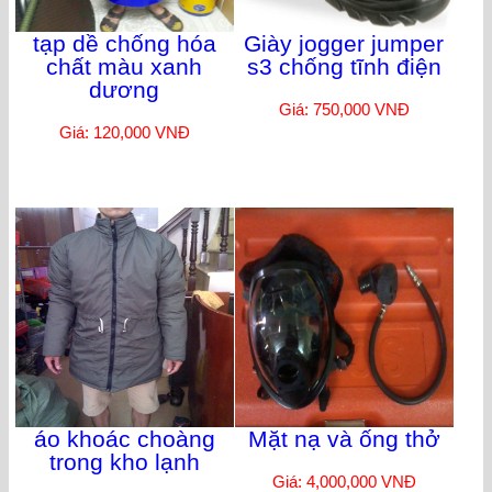
tạp dề chống hóa
Giày jogger jumper
chất màu xanh
s3 chống tĩnh điện
dương
Giá: 750,000 VNĐ
Giá: 120,000 VNĐ
áo khoác choàng
Mặt nạ và ống thở
trong kho lạnh
Giá: 4,000,000 VNĐ