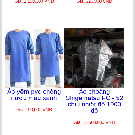
Giá: 1,150,000 VNĐ
Giá: 320,000 VNĐ
Áo yếm pvc chống
Áo choàng
nước màu xanh
Shigematsu FC - 52
chịu nhiệt độ 1000
Giá: 150,000 VNĐ
độ
Giá: 11,500,000 VNĐ