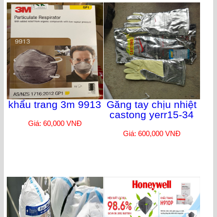
khẩu trang 3m 9913
Găng tay chịu nhiệt
castong yerr15-34
Giá: 60,000 VNĐ
Giá: 600,000 VNĐ