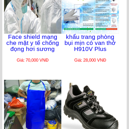
Face shield mạng
khẩu trang phòng
che mặt y tế chống
bụi mịn có van thở
đọng hơi sương
H910V Plus
Giá: 70,000 VNĐ
Giá: 28,000 VNĐ