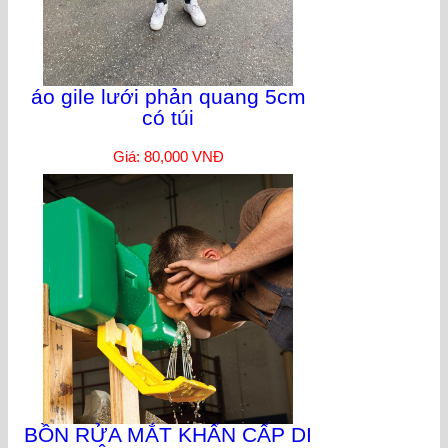
áo gile lưới phản quang 5cm
có túi
Giá: 80,000 VNĐ
BỒN RỬA MẮT KHẨN CẤP DI