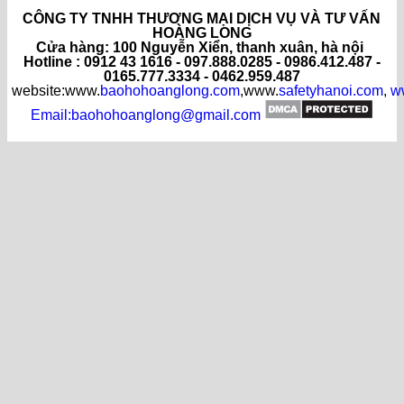
CÔNG TY TNHH THƯƠNG MẠI DỊCH VỤ VÀ TƯ VẤN
HOÀNG LONG
C
ửa hàng
: 100 Nguyễn Xiển, thanh xuân, hà nội
Hotline : 0912 43 1616 - 097.888.0285 - 0986.412.487 -
0165.777.3334 - 0462.959.487
website:www.
baohohoanglong.com
,www.
safetyhanoi.com
,
w
Email:baohohoanglong@gmail.com