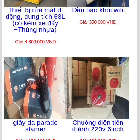
Thiết bị rửa mắt di
Đầu báo khói wifi
động, dung tích 53L
(có kèm xe đẩy
Giá: 350,000 VNĐ
+Thùng nhựa)
Giá: 4,600,000 VNĐ
giầy da parade
Chuông điện tiến
slamer
thành 220v 6inch