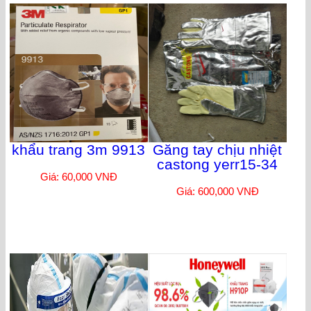
khẩu trang 3m 9913
Găng tay chịu nhiệt
castong yerr15-34
Giá: 60,000 VNĐ
Giá: 600,000 VNĐ