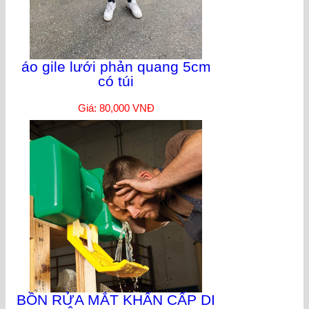
áo gile lưới phản quang 5cm
có túi
Giá: 80,000 VNĐ
BỒN RỬA MẮT KHẨN CẤP DI