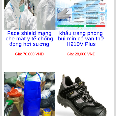
Face shield mạng
khẩu trang phòng
che mặt y tế chống
bụi mịn có van thở
đọng hơi sương
H910V Plus
Giá: 70,000 VNĐ
Giá: 28,000 VNĐ