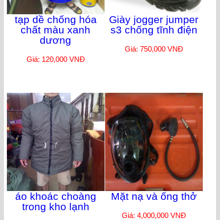
tạp dề chống hóa
Giày jogger jumper
chất màu xanh
s3 chống tĩnh điện
dương
Giá: 750,000 VNĐ
Giá: 120,000 VNĐ
áo khoác choàng
Mặt nạ và ống thở
trong kho lạnh
Giá: 4,000,000 VNĐ