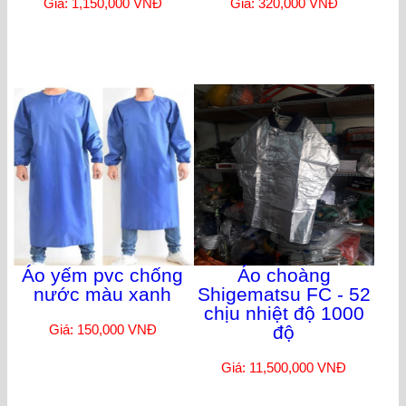
Giá: 1,150,000 VNĐ
Giá: 320,000 VNĐ
Áo yếm pvc chống
Áo choàng
nước màu xanh
Shigematsu FC - 52
chịu nhiệt độ 1000
Giá: 150,000 VNĐ
độ
Giá: 11,500,000 VNĐ