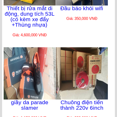
Thiết bị rửa mắt di
Đầu báo khói wifi
động, dung tích 53L
(có kèm xe đẩy
Giá: 350,000 VNĐ
+Thùng nhựa)
Giá: 4,600,000 VNĐ
giầy da parade
Chuông điện tiến
slamer
thành 220v 6inch