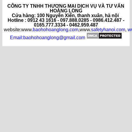
CÔNG TY TNHH THƯƠNG MẠI DỊCH VỤ VÀ TƯ VẤN
HOÀNG LONG
C
ửa hàng
: 100 Nguyễn Xiển, thanh xuân, hà nội
Hotline : 0912 43 1616 - 097.888.0285 - 0986.412.487 -
0165.777.3334 - 0462.959.487
website:www.
baohohoanglong.com
,www.
safetyhanoi.com
,
w
Email:baohohoanglong@gmail.com