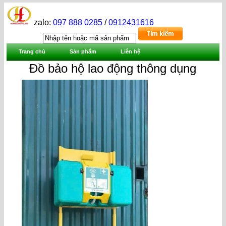
zalo:
097 888 0285
/
0912431616
Trang chủ
Sản phẩm
Liên hệ
Đồ bảo hộ lao động thông dụng